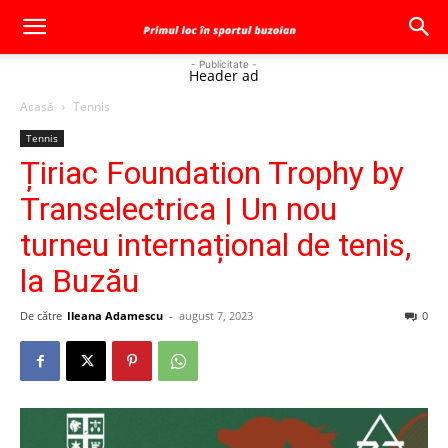
- Publicitate -
Header ad
Acasă
Tennis
Tennis
Țiriac Foundation Trophy by
Transelectrica | Un nou
turneu internațional de tenis,
la Buzău
De către
Ileana Adamescu
-
august 7, 2023
0