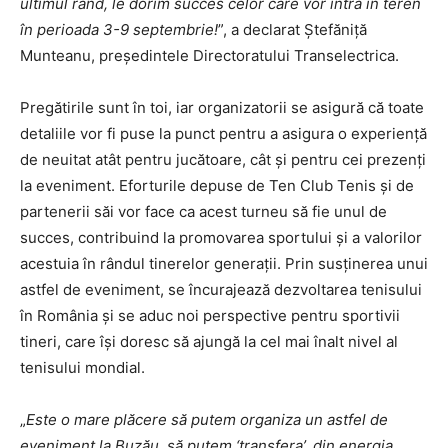
ultimul rând, le dorim succes celor care vor intra în teren
în perioada 3-9 septembrie!
”, a declarat Ștefăniță
Munteanu, președintele Directoratului Transelectrica.
Pregătirile sunt în toi, iar organizatorii se asigură că toate
detaliile vor fi puse la punct pentru a asigura o experiență
de neuitat atât pentru jucătoare, cât și pentru cei prezenți
la eveniment. Eforturile depuse de Ten Club Tenis și de
partenerii săi vor face ca acest turneu să fie unul de
succes, contribuind la promovarea sportului și a valorilor
acestuia în rândul tinerelor generații. Prin susținerea unui
astfel de eveniment, se încurajează dezvoltarea tenisului
în România și se aduc noi perspective pentru sportivii
tineri, care își doresc să ajungă la cel mai înalt nivel al
tenisului mondial.
„
Este o mare plăcere să putem organiza un astfel de
eveniment la Buzău, să putem ‘transfera’, din energia