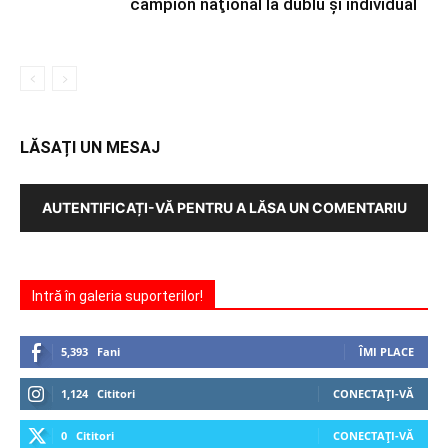
campion naţional la dublu şi individual
LĂSAȚI UN MESAJ
AUTENTIFICAȚI-VĂ PENTRU A LĂSA UN COMENTARIU
Intră în galeria suporterilor!
5,393
Fani
ÎMI PLACE
1,124
Cititori
CONECTAȚI-VĂ
0
Cititori
CONECTAȚI-VĂ