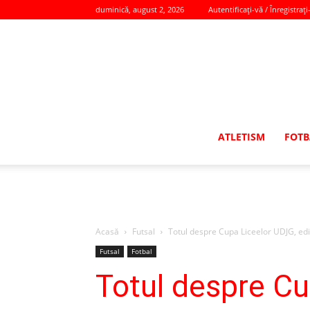
duminică, august 2, 2026
Autentificați-vă / Înregistrați
ATLETISM
FOTB
Acasă
Futsal
Totul despre Cupa Liceelor UDJG, ediţ
Futsal
Fotbal
Totul despre Cu