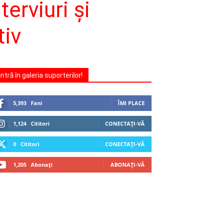
erviuri şi
tiv
Intră în galeria suporterilor!
5,393
Fani
ÎMI PLACE
1,124
Cititori
CONECTAȚI-VĂ
0
Cititori
CONECTAȚI-VĂ
1,205
Abonați
ABONAȚI-VĂ