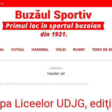
-vă
AL
FUTSAL
HANDBAL
VOLEI
RUGBY
TENIS DE 
Buzaul
- Publicitate -
Header ad
ia 2023! Echipe participante, program competiţional, interviuri...
Sportiv
pa Liceelor UDJG, ediţ