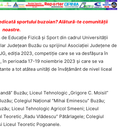
dicată sportului buzoian? Alătură-te comunității
noastre.
 de Educaţie Fizică şi Sport din cadrul Universităţii
olar Judeţean Buzău cu sprijinul Asociaţiei Judeţene de
G, ediţia 2023, competiţie care se va desfăşura în
, în perioada 17-19 noiembrie 2023 şi care se va
te a tot atâtea unităţi de învăţământ de nivel liceal
oandă” Buzău; Liceul Tehnologic „Grigore C. Moisil”
Buzău; Colegiul Naţional “Mihai Eminescu” Buzău;
uzău; Liceul Tehnologic Agricol Smeeni; Liceul
ul Teoretic „Radu Vlădescu” Pătârlagele; Colegiul
i Liceul Teoretic Pogoanele.