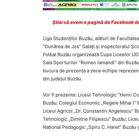
Ştiai că avem o pagină de Facebook de
Liga Studenţilor Buzău, alături de Facultatea
“Dunărea de Jos” Galaţi şi Inspectoratul Şc
Fotbal Buzău organizează Cupa Liceelor UDJ
Sala Sporturilor “Romeo Iamandi” din Buzău
bucura de prezenţa a zece echipe reprezentan
din judeţul Buzău.
Vor fi prezente: Liceul Tehnologic “Henri C
Buzău; Colegiul Economic „Regele Mihai I” 
Liceul Agricol „Dr. Constantin Angelescu” B
Tehnologic „Dimitrie Filipescu” Buzău; Lice
Naţional Pedagogic „Spiru C. Haret” Buzău ş