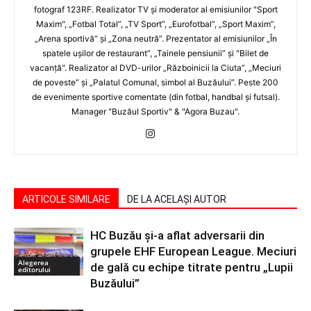
fotograf 123RF. Realizator TV şi moderator al emisiunilor "Sport
Maxim", „Fotbal Total”, „TV Sport”, „Eurofotbal”, „Sport Maxim”,
„Arena sportivă” şi „Zona neutră”. Prezentator al emisiunilor „În
spatele uşilor de restaurant”, „Tainele pensiunii” şi "Bilet de
vacanţă". Realizator al DVD-urilor „Războinicii la Ciuta”, „Meciuri
de poveste” şi „Palatul Comunal, simbol al Buzăului”. Peste 200
de evenimente sportive comentate (din fotbal, handbal şi futsal).
Manager "Buzăul Sportiv" & "Agora Buzau".
ARTICOLE SIMILARE
DE LA ACELAȘI AUTOR
HC Buzău și-a aflat adversarii din
grupele EHF European League. Meciuri
Alegerea
de gală cu echipe titrate pentru „Lupii
editorului
Buzăului”