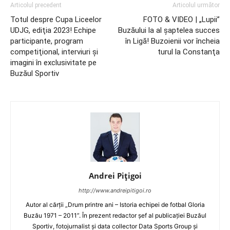
Articolul precedent
Articolul următor
Totul despre Cupa Liceelor
FOTO & VIDEO | „Lupii”
UDJG, ediţia 2023! Echipe
Buzăului la al şaptelea succes
participante, program
în Ligă! Buzoienii vor încheia
competiţional, interviuri şi
turul la Constanţa
imagini în exclusivitate pe
Buzăul Sportiv
Andrei Pițigoi
http://www.andreipitigoi.ro
Autor al cărţii „Drum printre ani – Istoria echipei de fotbal Gloria
Buzău 1971 – 2011”. În prezent redactor şef al publicaţiei Buzăul
Sportiv, fotojurnalist şi data collector Data Sports Group şi