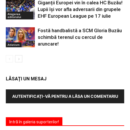
Giganții Europei vin în calea HC Buzău!
Lupii își vor afla adversarii din grupele
Alegerea
EHF European League pe 17 iulie
editorului
Fostă handbalistă a SCM Gloria Buzău
schimbă terenul cu cercul de
aruncare!
Atletism
LĂSAȚI UN MESAJ
AUTENTIFICAȚI-VĂ PENTRU A LĂSA UN COMENTARIU
Intră în galeria suporterilor!