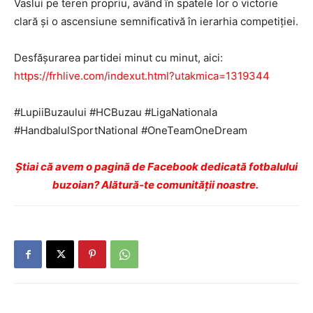
Vaslui pe teren propriu, având în spatele lor o victorie
clară și o ascensiune semnificativă în ierarhia competiției.
Desfăşurarea partidei minut cu minut, aici:
https://frhlive.com/indexut.html?utakmica=1319344
#LupiiBuzaului #HCBuzau #LigaNationala
#HandbalulSportNational #OneTeamOneDream
Ştiai că avem o pagină de Facebook dedicată fotbalului
buzoian? Alătură-te comunității noastre.