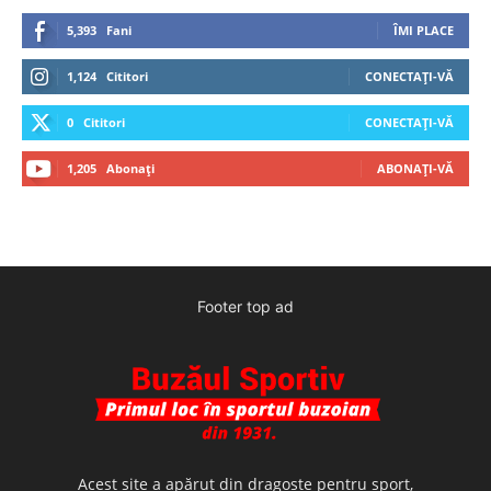
5,393
Fani
ÎMI PLACE
1,124
Cititori
CONECTAȚI-VĂ
0
Cititori
CONECTAȚI-VĂ
1,205
Abonați
ABONAȚI-VĂ
Footer top ad
Acest site a apărut din dragoste pentru sport,