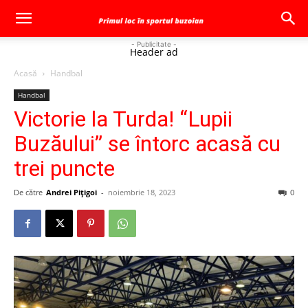
- Publicitate -
Header ad
Acasă
Handbal
Handbal
Victorie la Turda! “Lupii
Buzăului” se întorc acasă cu
trei puncte
De către
Andrei Pițigoi
-
noiembrie 18, 2023
0