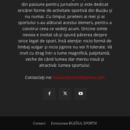
din pasiune pentru jurnalism şi este dedicat
oricărei forme de activitate sportivă din Buzău şi
nu numai. Cu timpul, prieteni ai mei şi ai
sportului s-au alăturat acestui demers, pentru a
construi ceea ce vedeţi acum. Oricine simte
nevoia e invitat să-şi spună părerea despre
orice legat de sport, însă atenţie: nicio formă de
limbaj vulgar şi nicio jignire nu vor fi tolerate. Vă
invit cu drag într-o lume magnifică, palpitantă,
veche de când lumea dar mereu nouă şi
atractivă: lumea sportului.
Contactați-ne:
buzaulsportiv@yahoo.com
Contact
Emisiunea BUZĂUL SPORTIV