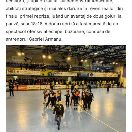
echilibru, „Lupii Buzăului” au demonstrat tenacitate,
abilități strategice şi mai ales dăruire în revenirea lor din
finalul primei reprize, luând un avantaj de două goluri la
pauză, scor 18-16. A doua repriză a fost marcată de un
spectacol ofensiv al echipei buzoiane, condusă de
antrenorul Gabriel Armanu.