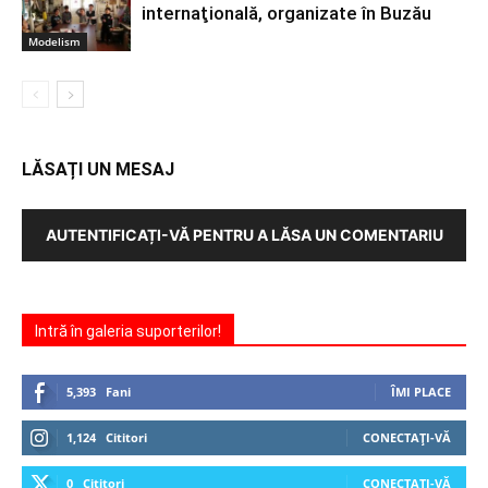
internaţională, organizate în Buzău
Modelism
LĂSAȚI UN MESAJ
AUTENTIFICAȚI-VĂ PENTRU A LĂSA UN COMENTARIU
Intră în galeria suporterilor!
5,393
Fani
ÎMI PLACE
1,124
Cititori
CONECTAȚI-VĂ
0
Cititori
CONECTAȚI-VĂ