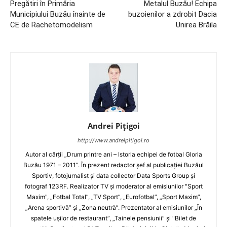
Pregătiri în Primăria
Metalul Buzău! Echipa
Municipiului Buzău înainte de
buzoienilor a zdrobit Dacia
CE de Rachetomodelism
Unirea Brăila
Andrei Pițigoi
http://www.andreipitigoi.ro
Autor al cărţii „Drum printre ani – Istoria echipei de fotbal Gloria
Buzău 1971 – 2011”. În prezent redactor şef al publicaţiei Buzăul
Sportiv, fotojurnalist şi data collector Data Sports Group şi
fotograf 123RF. Realizator TV şi moderator al emisiunilor "Sport
Maxim", „Fotbal Total”, „TV Sport”, „Eurofotbal”, „Sport Maxim”,
„Arena sportivă” şi „Zona neutră”. Prezentator al emisiunilor „În
spatele uşilor de restaurant”, „Tainele pensiunii” şi "Bilet de