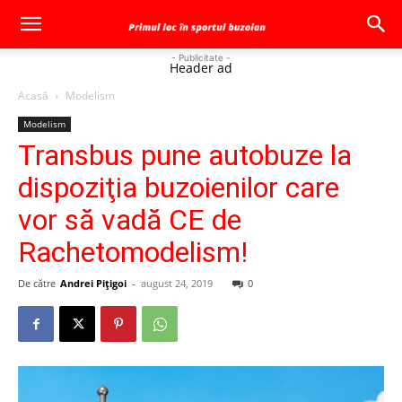
- Publicitate -
Header ad
Acasă
Modelism
Modelism
Transbus pune autobuze la
dispoziţia buzoienilor care
vor să vadă CE de
Rachetomodelism!
De către
Andrei Pițigoi
-
august 24, 2019
0