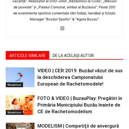
vacanţă". Realizator al DVD-urilor „Războinicii la Ciuta”, „Meciuri
de poveste” şi „Palatul Comunal, simbol al Buzăului”. Peste 200
de evenimente sportive comentate (din fotbal, handbal şi futsal).
Manager "Buzăul Sportiv" & "Agora Buzau".
ARTICOLE SIMILARE
DE LA ACELAȘI AUTOR
VIDEO | CER 2019. Buzăul văzut de sus
la deschiderea Campionatului
European de Rachetomodele!
Modelism
FOTO & VIDEO | BuzauPlay: Pregătiri în
Primăria Municipiului Buzău înainte de
CE de Rachetomodelism
Modelism
MODELISM | Competiţii de anvergură