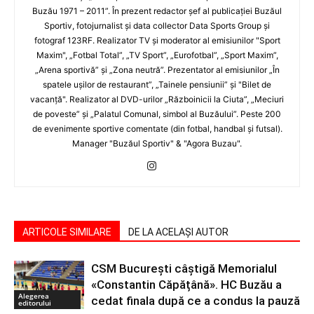
Buzău 1971 – 2011”. În prezent redactor şef al publicaţiei Buzăul
Sportiv, fotojurnalist şi data collector Data Sports Group şi
fotograf 123RF. Realizator TV şi moderator al emisiunilor "Sport
Maxim", „Fotbal Total”, „TV Sport”, „Eurofotbal”, „Sport Maxim”,
„Arena sportivă” şi „Zona neutră”. Prezentator al emisiunilor „În
spatele uşilor de restaurant”, „Tainele pensiunii” şi "Bilet de
vacanţă". Realizator al DVD-urilor „Războinicii la Ciuta”, „Meciuri
de poveste” şi „Palatul Comunal, simbol al Buzăului”. Peste 200
de evenimente sportive comentate (din fotbal, handbal şi futsal).
Manager "Buzăul Sportiv" & "Agora Buzau".
ARTICOLE SIMILARE
DE LA ACELAȘI AUTOR
CSM București câștigă Memorialul
«Constantin Căpățână». HC Buzău a
Alegerea
cedat finala după ce a condus la pauză
editorului