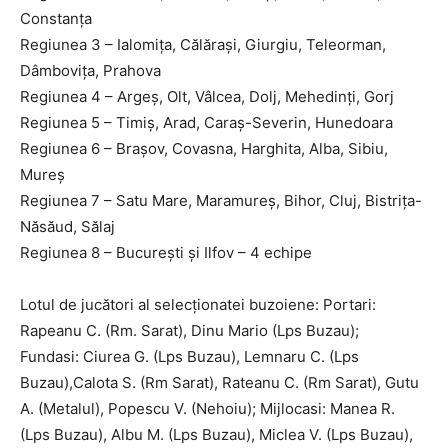
Constanța
Regiunea 3 – Ialomița, Călărași, Giurgiu, Teleorman,
Dâmbovița, Prahova
Regiunea 4 – Argeș, Olt, Vâlcea, Dolj, Mehedinți, Gorj
Regiunea 5 – Timiș, Arad, Caraș-Severin, Hunedoara
Regiunea 6 – Brașov, Covasna, Harghita, Alba, Sibiu,
Mureș
Regiunea 7 – Satu Mare, Maramureș, Bihor, Cluj, Bistrița-
Năsăud, Sălaj
Regiunea 8 – București și Ilfov – 4 echipe
Lotul de jucători al selecţionatei buzoiene: Portari:
Rapeanu C. (Rm. Sarat), Dinu Mario (Lps Buzau);
Fundasi: Ciurea G. (Lps Buzau), Lemnaru C. (Lps
Buzau),Calota S. (Rm Sarat), Rateanu C. (Rm Sarat), Gutu
A. (Metalul), Popescu V. (Nehoiu); Mijlocasi: Manea R.
(Lps Buzau), Albu M. (Lps Buzau), Miclea V. (Lps Buzau),