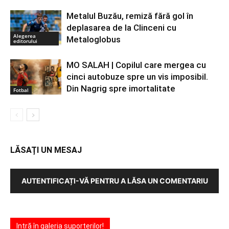
Metalul Buzău, remiză fără gol în
deplasarea de la Clinceni cu
Alegerea
Metaloglobus
editorului
MO SALAH | Copilul care mergea cu
cinci autobuze spre un vis imposibil.
Din Nagrig spre imortalitate
Fotbal
LĂSAȚI UN MESAJ
AUTENTIFICAȚI-VĂ PENTRU A LĂSA UN COMENTARIU
Intră în galeria suporterilor!