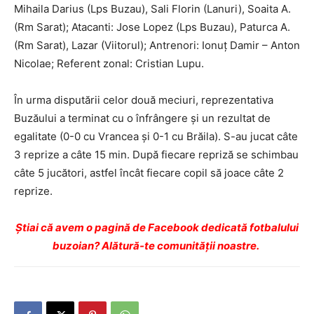
Mihaila Darius (Lps Buzau), Sali Florin (Lanuri), Soaita A.
(Rm Sarat); Atacanti: Jose Lopez (Lps Buzau), Paturca A.
(Rm Sarat), Lazar (Viitorul); Antrenori: Ionuț Damir – Anton
Nicolae; Referent zonal: Cristian Lupu.
În urma disputării celor două meciuri, reprezentativa
Buzăului a terminat cu o înfrângere și un rezultat de
egalitate (0-0 cu Vrancea și 0-1 cu Brăila). S-au jucat câte
3 reprize a câte 15 min. După fiecare repriză se schimbau
câte 5 jucători, astfel încât fiecare copil să joace câte 2
reprize.
Ştiai că avem o pagină de Facebook dedicată fotbalului
buzoian? Alătură-te comunității noastre.