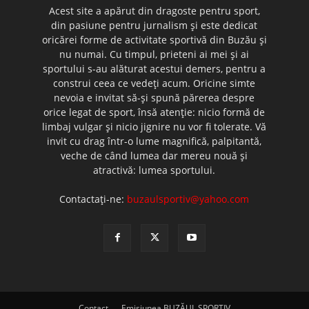
Acest site a apărut din dragoste pentru sport,
din pasiune pentru jurnalism şi este dedicat
oricărei forme de activitate sportivă din Buzău şi
nu numai. Cu timpul, prieteni ai mei şi ai
sportului s-au alăturat acestui demers, pentru a
construi ceea ce vedeţi acum. Oricine simte
nevoia e invitat să-şi spună părerea despre
orice legat de sport, însă atenţie: nicio formă de
limbaj vulgar şi nicio jignire nu vor fi tolerate. Vă
invit cu drag într-o lume magnifică, palpitantă,
veche de când lumea dar mereu nouă şi
atractivă: lumea sportului.
Contactați-ne:
buzaulsportiv@yahoo.com
Contact
Emisiunea BUZĂUL SPORTIV