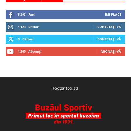
5,393
Fani
ÎMI PLACE
1,124
Cititori
CONECTAȚI-VĂ
0
Cititori
CONECTAȚI-VĂ
1,205
Abonați
ABONAȚI-VĂ
Footer top ad