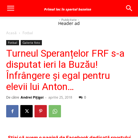
- Publicitate -
Header ad
Acasă
Fotbal
Fotbal
Galerie foto
Turneul Speranțelor FRF s-a
disputat ieri la Buzău!
Înfrângere şi egal pentru
elevii lui Anton…
De către
Andrei Pițigoi
-
aprilie 25, 2018
0
Ştiai că avem o pagină de Facebook dedicată sportului