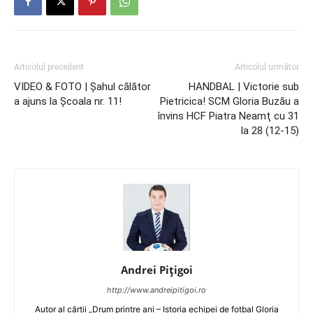
Articolul precedent
Articolul următor
VIDEO & FOTO | Şahul călător
HANDBAL | Victorie sub
a ajuns la Şcoala nr. 11!
Pietricica! SCM Gloria Buzău a
învins HCF Piatra Neamţ cu 31
la 28 (12-15)
Andrei Pițigoi
http://www.andreipitigoi.ro
Autor al cărţii „Drum printre ani – Istoria echipei de fotbal Gloria