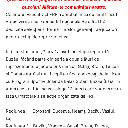
buzoian? Alătură-te comunității noastre.
Comitetul Executiv al FRF a aprobat, încă de anul trecut
organizarea unei competiții naționale de elită U14
dedicată selecției și formării noilor generații de jucători
pentru echipele reprezentative.
Ieri, pe stadionul „Gloria” a avut loc etapa regională,
Buzăul făcând parte din seria a doua alături de
reprezentantele judeţelor Vrancea, Galați, Brăila, Tulcea
și Constanța. Cei multi copii au fost convocați de la Liceul
cu Program Sportiv „Iolanda Balas Soter” Buzău (8) iar în
urma acestui trial se vor alege 17 tineri care vor merge în
faza următoare a selecție organizate de FRF.
Regiunea 1 – Botoșani, Suceava, Neamț, Bacău, Vaslui,
Iași
Regiunea 2 – Buzău, Vrancea, Galați, Brăila, Tulcea,