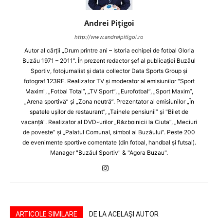
Andrei Pițigoi
http://www.andreipitigoi.ro
Autor al cărţii „Drum printre ani – Istoria echipei de fotbal Gloria
Buzău 1971 – 2011”. În prezent redactor şef al publicaţiei Buzăul
Sportiv, fotojurnalist şi data collector Data Sports Group şi
fotograf 123RF. Realizator TV şi moderator al emisiunilor "Sport
Maxim", „Fotbal Total”, „TV Sport”, „Eurofotbal”, „Sport Maxim”,
„Arena sportivă” şi „Zona neutră”. Prezentator al emisiunilor „În
spatele uşilor de restaurant”, „Tainele pensiunii” şi "Bilet de
vacanţă". Realizator al DVD-urilor „Războinicii la Ciuta”, „Meciuri
de poveste” şi „Palatul Comunal, simbol al Buzăului”. Peste 200
de evenimente sportive comentate (din fotbal, handbal şi futsal).
Manager "Buzăul Sportiv" & "Agora Buzau".
ARTICOLE SIMILARE
DE LA ACELAȘI AUTOR