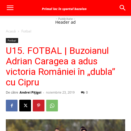
- Publicitate -
Header ad
Acasă
Fotbal
Fotbal
U15. FOTBAL | Buzoianul
Adrian Caragea a adus
victoria României în „dubla”
cu Cipru
De către
Andrei Pițigoi
-
noiembrie 23, 2019
0