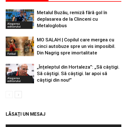
Metalul Buzău, remiză fără gol în
deplasarea de la Clinceni cu
Alegerea
Metaloglobus
editorului
MO SALAH | Copilul care mergea cu
cinci autobuze spre un vis imposibil.
Din Nagrig spre imortalitate
Fotbal
„Înțeleptul din Hortaleza”: „Să câștigi.
Să câștigi. Să câștigi. Iar apoi să
Alegerea
câștigi din nou!”
editorului
LĂSAȚI UN MESAJ