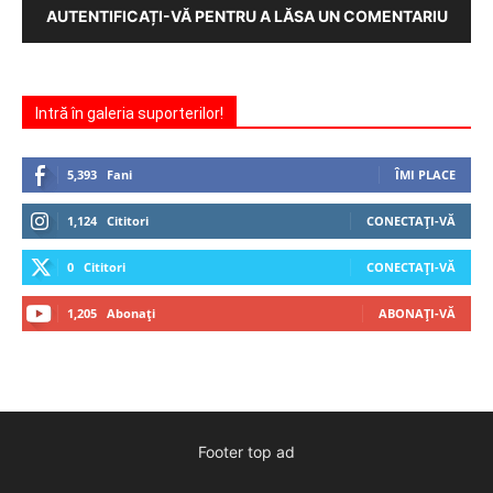
AUTENTIFICAȚI-VĂ PENTRU A LĂSA UN COMENTARIU
Intră în galeria suporterilor!
5,393
Fani
ÎMI PLACE
1,124
Cititori
CONECTAȚI-VĂ
0
Cititori
CONECTAȚI-VĂ
1,205
Abonați
ABONAȚI-VĂ
Footer top ad