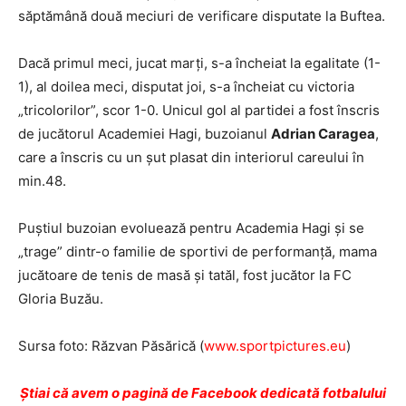
săptămână două meciuri de verificare disputate la Buftea.
Dacă primul meci, jucat marți, s-a încheiat la egalitate (1-
1), al doilea meci, disputat joi, s-a încheiat cu victoria
„tricolorilor”, scor 1-0. Unicul gol al partidei a fost înscris
de jucătorul Academiei Hagi, buzoianul
Adrian Caragea
,
care a înscris cu un șut plasat din interiorul careului în
min.48.
Puştiul buzoian evoluează pentru Academia Hagi şi se
„trage” dintr-o familie de sportivi de performanţă, mama
jucătoare de tenis de masă şi tatăl, fost jucător la FC
Gloria Buzău.
Sursa foto: Răzvan Păsărică (
www.sportpictures.eu
)
Ştiai că avem o pagină de Facebook dedicată fotbalului