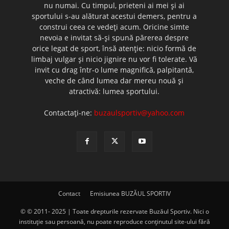
nu numai. Cu timpul, prieteni ai mei şi ai
sportului s-au alăturat acestui demers, pentru a
construi ceea ce vedeţi acum. Oricine simte
nevoia e invitat să-şi spună părerea despre
orice legat de sport, însă atenţie: nicio formă de
limbaj vulgar şi nicio jignire nu vor fi tolerate. Vă
invit cu drag într-o lume magnifică, palpitantă,
veche de când lumea dar mereu nouă şi
atractivă: lumea sportului.
Contactați-ne:
buzaulsportiv@yahoo.com
Contact
Emisiunea BUZĂUL SPORTIV
© © 2011- 2025 | Toate drepturile rezervate Buzăul Sportiv. Nici o
instituţie sau persoană, nu poate reproduce conţinutul site-ului fără