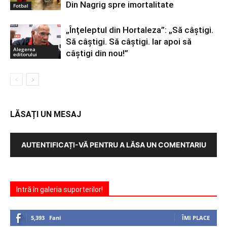
Din Nagrig spre imortalitate
Fotbal
„Înțeleptul din Hortaleza”: „Să câștigi.
Să câștigi. Să câștigi. Iar apoi să
Alegerea
câștigi din nou!”
editorului
LĂSAȚI UN MESAJ
AUTENTIFICAȚI-VĂ PENTRU A LĂSA UN COMENTARIU
Intră în galeria suporterilor!
5,393
Fani
ÎMI PLACE