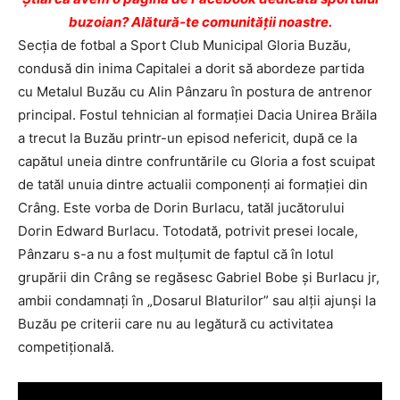
buzoian? Alătură-te comunității noastre.
Secţia de fotbal a Sport Club Municipal Gloria Buzău,
condusă din inima Capitalei a dorit să abordeze partida
cu Metalul Buzău cu Alin Pânzaru în postura de antrenor
principal. Fostul tehnician al formaţiei Dacia Unirea Brăila
a trecut la Buzău printr-un episod nefericit, după ce la
capătul uneia dintre confruntările cu Gloria a fost scuipat
de tatăl unuia dintre actualii componenţi ai formaţiei din
Crâng. Este vorba de Dorin Burlacu, tatăl jucătorului
Dorin Edward Burlacu. Totodată, potrivit presei locale,
Pânzaru s-a nu a fost mulţumit de faptul că în lotul
grupării din Crâng se regăsesc Gabriel Bobe şi Burlacu jr,
ambii condamnaţi în „Dosarul Blaturilor” sau alţii ajunşi la
Buzău pe criterii care nu au legătură cu activitatea
competiţională.