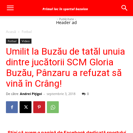
- Publicitate -
Header ad
Acasă
Fotbal
Fotbal
Video
Umilit la Buzău de tatăl unuia
dintre jucătorii SCM Gloria
Buzău, Pânzaru a refuzat să
vină în Crâng!
De către
Andrei Pițigoi
-
septembrie 3, 2018
0
Ştiai că avem o pagină de Facebook dedicată sportului