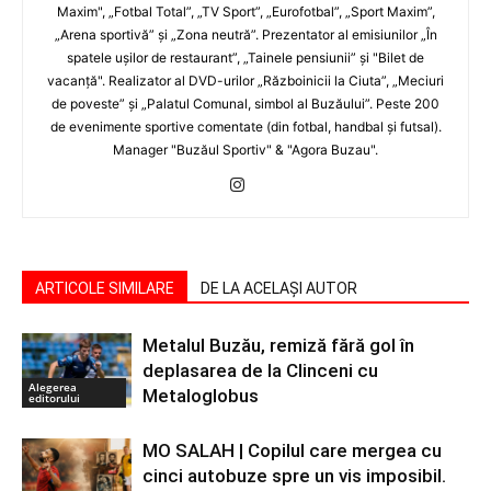
Maxim", „Fotbal Total”, „TV Sport”, „Eurofotbal”, „Sport Maxim”,
„Arena sportivă” şi „Zona neutră”. Prezentator al emisiunilor „În
spatele uşilor de restaurant”, „Tainele pensiunii” şi "Bilet de
vacanţă". Realizator al DVD-urilor „Războinicii la Ciuta”, „Meciuri
de poveste” şi „Palatul Comunal, simbol al Buzăului”. Peste 200
de evenimente sportive comentate (din fotbal, handbal şi futsal).
Manager "Buzăul Sportiv" & "Agora Buzau".
ARTICOLE SIMILARE
DE LA ACELAȘI AUTOR
Metalul Buzău, remiză fără gol în
deplasarea de la Clinceni cu
Alegerea
Metaloglobus
editorului
MO SALAH | Copilul care mergea cu
cinci autobuze spre un vis imposibil.