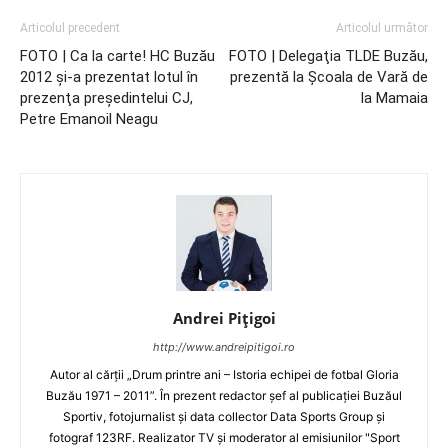
Articolul precedent
Articolul următor
FOTO | Ca la carte! HC Buzău
FOTO | Delegaţia TLDE Buzău,
2012 şi-a prezentat lotul în
prezentă la Şcoala de Vară de
prezenţa preşedintelui CJ,
la Mamaia
Petre Emanoil Neagu
Andrei Pițigoi
http://www.andreipitigoi.ro
Autor al cărţii „Drum printre ani – Istoria echipei de fotbal Gloria
Buzău 1971 – 2011”. În prezent redactor şef al publicaţiei Buzăul
Sportiv, fotojurnalist şi data collector Data Sports Group şi
fotograf 123RF. Realizator TV şi moderator al emisiunilor "Sport