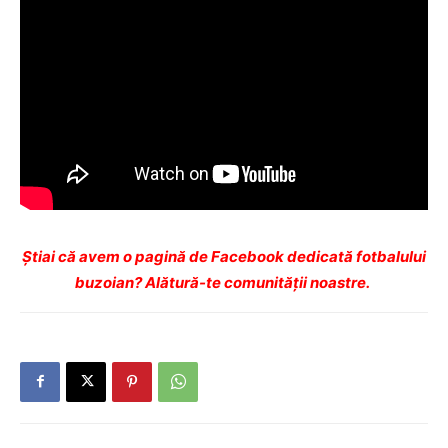
Ştiai că avem o pagină de Facebook dedicată fotbalului
buzoian? Alătură-te comunității noastre.