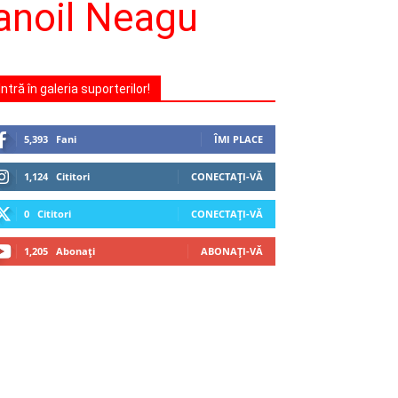
manoil Neagu
Intră în galeria suporterilor!
5,393
Fani
ÎMI PLACE
1,124
Cititori
CONECTAȚI-VĂ
0
Cititori
CONECTAȚI-VĂ
1,205
Abonați
ABONAȚI-VĂ