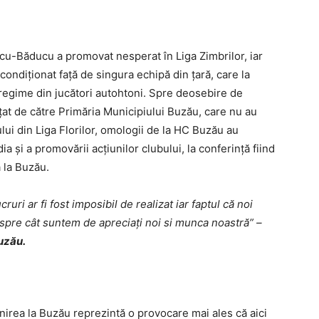
cu-Băducu a promovat nesperat în Liga Zimbrilor, iar
econdiţionat faţă de singura echipă din ţară, care la
întregime din jucători autohtoni. Spre deosebire de
ţat de către Primăria Municipiului Buzău, care nu au
ului din Liga Florilor, omologii de la HC Buzău au
 şi a promovării acţiunilor clubului, la conferinţă fiind
ă la Buzău.
uri ar fi fost imposibil de realizat iar faptul că noi
re cât suntem de apreciați noi si munca noastră” –
uzău.
nirea la Buzău reprezintă o provocare mai ales că aici