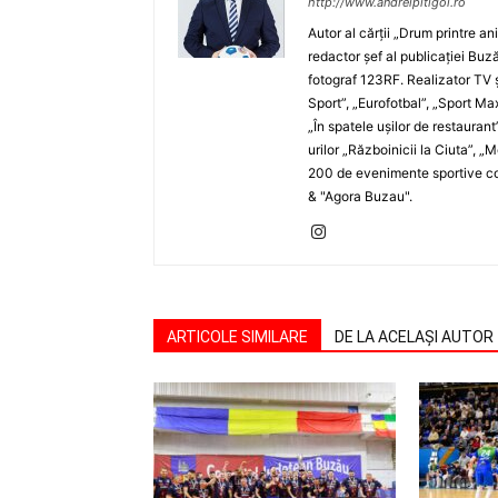
http://www.andreipitigoi.ro
Autor al cărţii „Drum printre an
redactor şef al publicaţiei Buză
fotograf 123RF. Realizator TV ş
Sport”, „Eurofotbal”, „Sport Ma
„În spatele uşilor de restaurant
urilor „Războinicii la Ciuta”, 
200 de evenimente sportive com
& "Agora Buzau".
ARTICOLE SIMILARE
DE LA ACELAȘI AUTOR