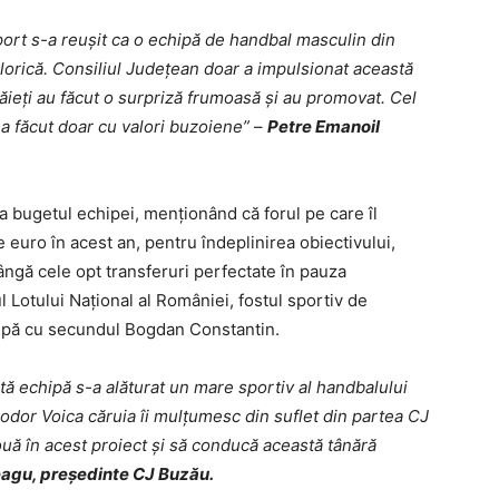
port s-a reușit ca o echipă de handbal masculin din
lorică. Consiliul Județean doar a impulsionat această
băieți au făcut o surpriză frumoasă și au promovat. Cel
a făcut doar cu valori buzoiene”
–
Petre Emanoil
 la bugetul echipei, menţionând că forul pe care îl
euro în acest an, pentru îndeplinirea obiectivului,
lângă cele opt transferuri perfectate în pauza
l Lotului Național al României, fostul sportiv de
hipă cu secundul Bogdan Constantin.
stă echipă s-a alăturat un mare sportiv al handbalului
odor Voica căruia îi mulțumesc din suflet din partea CJ
nouă în acest proiect și să conducă această tânără
agu, preşedinte CJ Buzău.