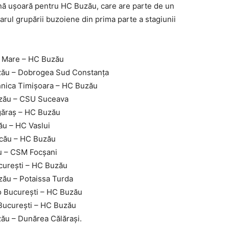
cină uşoară pentru HC Buzău, care are parte de un
arul grupării buzoiene din prima parte a stagiunii
ia Mare – HC Buzău
uzău – Dobrogea Sud Constanţa
ehnica Timişoara – HC Buzău
uzău – CSU Suceava
găraş – HC Buzău
ău – HC Vaslui
acău – HC Buzău
ău – CSM Focşani
cureşti – HC Buzău
zău – Potaissa Turda
mo Bucureşti – HC Buzău
 Bucureşti – HC Buzău
zău – Dunărea Călăraşi.