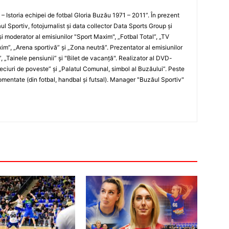
i – Istoria echipei de fotbal Gloria Buzău 1971 – 2011”. În prezent
ul Sportiv, fotojurnalist şi data collector Data Sports Group şi
i moderator al emisiunilor "Sport Maxim", „Fotbal Total”, „TV
xim”, „Arena sportivă” şi „Zona neutră”. Prezentator al emisiunilor
”, „Tainele pensiunii” şi "Bilet de vacanţă". Realizator al DVD-
„Meciuri de poveste” şi „Palatul Comunal, simbol al Buzăului”. Peste
entate (din fotbal, handbal şi futsal). Manager "Buzăul Sportiv"