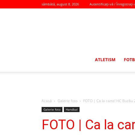
sâmbătă, august 8, 2026
Autentificați-vă / Înregistrați-
ATLETISM
FOTB
Acasă
Galerie foto
FOTO | Ca la carte! HC Buzău 20
Galerie foto
Handbal
FOTO | Ca la ca