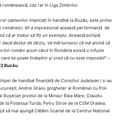
ă românească, caz rar în Liga Zimbrilor.
ror oamenilor implicați în handbal la Buzău, este prima
ui românesc. M-a impresionat această performanță de
d că ar trebui să fiți un exemplu. Această echipă,
r dacă destul de târziu, vă mărturisesc că mă animă că
ortivi români acum când în România există o infuzie
 care se poate îndeplini și cred că nu este imposibil”
–
12 Buzău.
hipei de handbal finanțată de Consiliul Județean i s-au
ucurești; Andrei Grasu golgheter al României cu Poli
ai Bușecan pivotul de la Minaur Baia Mare; Claudiu
 de la Potaissa Turda; Petru Stroe de la CSM Oradea;
 să mai ajungă Cătălin Scarlat de la Centrul Național