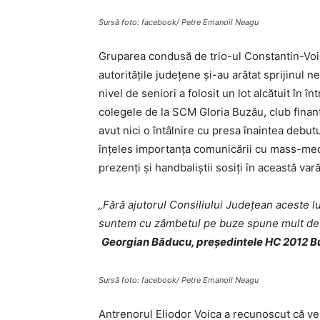
Sursă foto: facebook/ Petre Emanoil Neagu
Gruparea condusă de trio-ul Constantin-Voi
autorităţile judeţene şi-au arătat sprijinul n
nivel de seniori a folosit un lot alcătuit în 
colegele de la SCM Gloria Buzău, club finan
avut nici o întâlnire cu presa înaintea debut
înţeles importanţa comunicării cu mass-media
prezenţi şi handbaliştii sosiţi în această var
„Fără ajutorul Consiliului Județean aceste lucr
suntem cu zâmbetul pe buze spune mult desp
Georgian Băducu, președintele HC 2012 B
Sursă foto: facebook/ Petre Emanoil Neagu
Antrenorul Eliodor Voica a recunoscut că ve