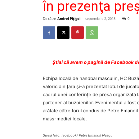
în prezenţa pre
De către
Andrei Pițigoi
-
septembrie 2, 2018
0
Ştiai că avem o pagină de Facebook de
Echipa locală de handbal masculin, HC Buzău
valoric din ţară şi-a prezentat lotul de jucăt
cadrul unei conferinţe de presă organizată l
partener al buzoienilor. Evenimentul a fost 
arătate către forul condus de Petre Emanoil 
mass-mediei locale.
Sursă foto: facebook/ Petre Emanoil Neagu