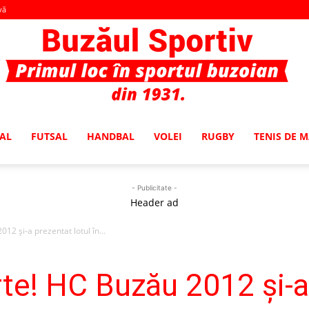
vă
AL
FUTSAL
HANDBAL
VOLEI
RUGBY
TENIS DE 
Buzaul
- Publicitate -
Header ad
12 şi-a prezentat lotul în...
Sportiv
rte! HC Buzău 2012 şi-a