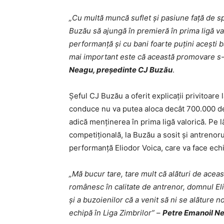
„Cu multă muncă suflet și pasiune față de s
Buzău să ajungă în premieră în prima ligă va
performanță și cu bani foarte puțini acești 
mai important este că această promovare s-
Neagu, preşedinte CJ Buzău
.
Şeful CJ Buzău a oferit explicaţii privitoare
conduce nu va putea aloca decât 700.000 de 
adică menţinerea în prima ligă valorică. Pe 
competiţională, la Buzău a sosit şi antrenoru
performanță Eliodor Voica, care va face ec
„Mă bucur tare, tare mult că alături de acea
românesc în calitate de antrenor, domnul Eli
și a buzoienilor că a venit să ni se alăture 
echipă în Liga Zimbrilor”
–
Petre Emanoil Ne