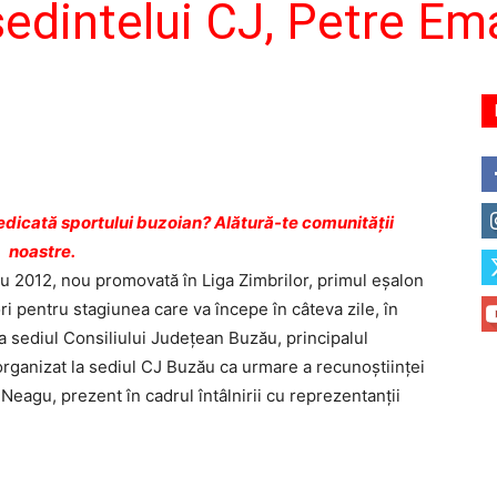
şedintelui CJ, Petre E
dicată sportului buzoian? Alătură-te comunității
noastre.
 2012, nou promovată în Liga Zimbrilor, primul eşalon
ori pentru stagiunea care va începe în câteva zile, în
a sediul Consiliului Judeţean Buzău, principalul
organizat la sediul CJ Buzău ca urmare a recunoştiinţei
Neagu, prezent în cadrul întâlnirii cu reprezentanţii