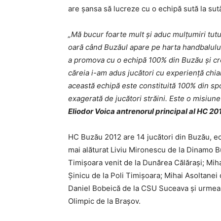
are șansa să lucreze cu o echipă sută la sut
„Mă bucur foarte mult și aduc mulțumiri tutu
oară când Buzăul apare pe harta handbalul
a promova cu o echipă 100% din Buzău și cre
căreia i-am adus jucători cu experiență chia
această echipă este constituită 100% din sp
exagerată de jucători străini. Este o misiune
Eliodor Voica antrenorul principal al HC 20
HC Buzău 2012 are 14 jucători din Buzău, ec
mai alăturat Liviu Mironescu de la Dinamo B
Timișoara venit de la Dunărea Călărași; Mih
Șinicu de la Poli Timișoara; Mihai Asoltanei
Daniel Bobeică de la CSU Suceava și urmează
Olimpic de la Brașov.