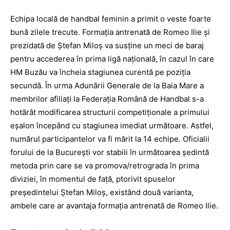
Echipa locală de handbal feminin a primit o veste foarte
bună zilele trecute. Formaţia antrenată de Romeo Ilie şi
prezidată de Ştefan Miloş va susţine un meci de baraj
pentru accederea în prima ligă naţională, în cazul în care
HM Buzău va încheia stagiunea curentă pe poziţia
secundă. În urma Adunării Generale de la Baia Mare a
membrilor afiliaţi la Federaţia Română de Handbal s-a
hotărât modificarea structurii competiţionale a primului
eşalon începând cu stagiunea imediat următoare. Astfel,
numărul participantelor va fi mărit la 14 echipe. Oficialii
forului de la Bucureşti vor stabili în următoarea şedintă
metoda prin care se va promova/retrograda în prima
diviziei, în momentul de faţă, ptorivit spuselor
preşedintelui Ştefan Miloş, existând două varianta,
ambele care ar avantaja formaţia antrenată de Romeo Ilie.