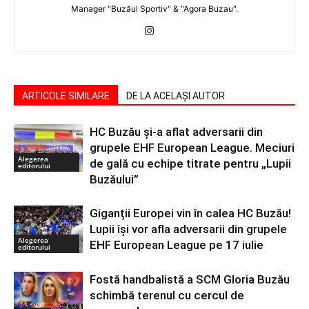
Manager "Buzăul Sportiv" & "Agora Buzau".
ARTICOLE SIMILARE
DE LA ACELAȘI AUTOR
HC Buzău și-a aflat adversarii din
grupele EHF European League. Meciuri
Alegerea
de gală cu echipe titrate pentru „Lupii
editorului
Buzăului”
Giganții Europei vin în calea HC Buzău!
Lupii își vor afla adversarii din grupele
Alegerea
EHF European League pe 17 iulie
editorului
Fostă handbalistă a SCM Gloria Buzău
schimbă terenul cu cercul de