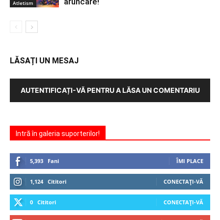
aruncare!
Atletism
LĂSAȚI UN MESAJ
AUTENTIFICAȚI-VĂ PENTRU A LĂSA UN COMENTARIU
Intră în galeria suporterilor!
5,393
Fani
ÎMI PLACE
1,124
Cititori
CONECTAȚI-VĂ
0
Cititori
CONECTAȚI-VĂ