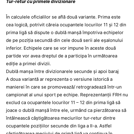
Tur-retur cu primele divizionare
În calculele oficialilor se află două variante. Prima este
cea logică, potrivit căreia ocupantele locurilor 11 şi 12 din
prima ligă să dispute o dublă manşă împotriva echipelor
de pe poziţia secundă din cele două serii ale eşalonului
inferior. Echipele care se vor impune în aceste două
partide vor avea dreptul de a participa în următoarea
ediţie a primei divizii.
Dublă manşa între divizionarele secunde şi apoi baraj
A doua variantă ar reprezenta o versiune istorică a
manierei în care se promovează/ retrogradează într-un
campionat al unui sport pe echipe. Reprezentanţii FRH nu
exclud ca ocupantele locurilor 11 – 12 din prima ligă să
joace o dublă manşă între ele, urmând ca pierzătoarea să
întâlnească câştigătoarea meciurilor tur-retur dintre
ocupantele poziţiilor secunde din liga a II-a. Astfel
câştigătoarea meciului de primă ligă va continua în