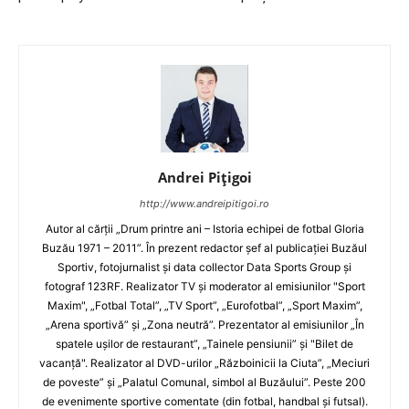
Andrei Pițigoi
http://www.andreipitigoi.ro
Autor al cărţii „Drum printre ani – Istoria echipei de fotbal Gloria
Buzău 1971 – 2011”. În prezent redactor şef al publicaţiei Buzăul
Sportiv, fotojurnalist şi data collector Data Sports Group şi
fotograf 123RF. Realizator TV şi moderator al emisiunilor "Sport
Maxim", „Fotbal Total”, „TV Sport”, „Eurofotbal”, „Sport Maxim”,
„Arena sportivă” şi „Zona neutră”. Prezentator al emisiunilor „În
spatele uşilor de restaurant”, „Tainele pensiunii” şi "Bilet de
vacanţă". Realizator al DVD-urilor „Războinicii la Ciuta”, „Meciuri
de poveste” şi „Palatul Comunal, simbol al Buzăului”. Peste 200
de evenimente sportive comentate (din fotbal, handbal şi futsal).