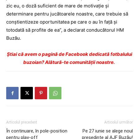
zic eu, o doză suficient de mare de motivaţie şi
determinare pentru jucătoarele noastre, care trebuie să
conştientizeze oportunitatea pe care o au în faţă şi
totodată să profite de ea”, a declarat conducătorul HM
Buzău.
Ştiai că avem o pagină de Facebook dedicată fotbalului
buzoian? Alătură-te comunității noastre.
Articolul precedent
Articolul următor
În continuare, în pole-position
Pe 27 iunie se alege noul
pentru play-off
preşedinte al AJF Buzău!