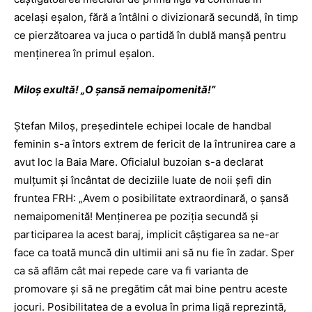
acelaşi eşalon, fără a întâlni o divizionară secundă, în timp
ce pierzătoarea va juca o partidă în dublă manşă pentru
menţinerea în primul eşalon.
Miloş exultă! „O şansă nemaipomenită!”
Ştefan Miloş, preşedintele echipei locale de handbal
feminin s-a întors extrem de fericit de la întrunirea care a
avut loc la Baia Mare. Oficialul buzoian s-a declarat
mulţumit şi încântat de deciziile luate de noii şefi din
fruntea FRH: „Avem o posibilitate extraordinară, o şansă
nemaipomenită! Menţinerea pe poziţia secundă şi
participarea la acest baraj, implicit câştigarea sa ne-ar
face ca toată muncă din ultimii ani să nu fie în zadar. Sper
ca să aflăm cât mai repede care va fi varianta de
promovare şi să ne pregătim cât mai bine pentru aceste
jocuri. Posibilitatea de a evolua în prima ligă reprezintă,