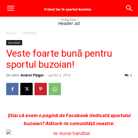
- Publicitate -
Header ad
Acasă
Handbal
Handbal
Veste foarte bună pentru
sportul buzoian!
De către
Andrei Pițigoi
-
aprilie 2, 2014
0
Ştiai că avem o pagină de Facebook dedicată sportului
buzoian? Alătură-te comunității noastre.