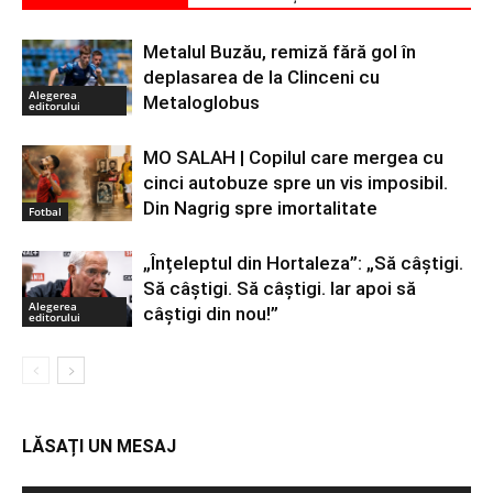
Metalul Buzău, remiză fără gol în
deplasarea de la Clinceni cu
Alegerea
Metaloglobus
editorului
MO SALAH | Copilul care mergea cu
cinci autobuze spre un vis imposibil.
Din Nagrig spre imortalitate
Fotbal
„Înțeleptul din Hortaleza”: „Să câștigi.
Să câștigi. Să câștigi. Iar apoi să
Alegerea
câștigi din nou!”
editorului
LĂSAȚI UN MESAJ