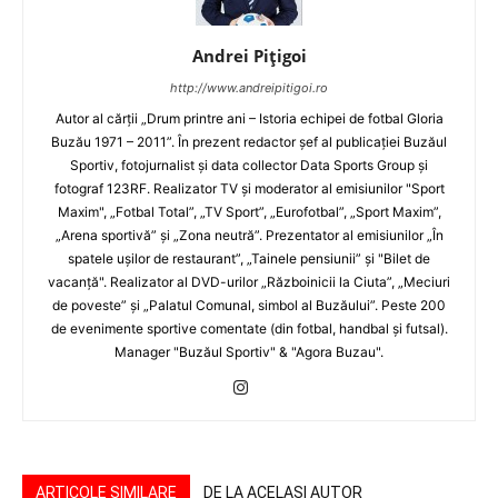
Andrei Pițigoi
http://www.andreipitigoi.ro
Autor al cărţii „Drum printre ani – Istoria echipei de fotbal Gloria
Buzău 1971 – 2011”. În prezent redactor şef al publicaţiei Buzăul
Sportiv, fotojurnalist şi data collector Data Sports Group şi
fotograf 123RF. Realizator TV şi moderator al emisiunilor "Sport
Maxim", „Fotbal Total”, „TV Sport”, „Eurofotbal”, „Sport Maxim”,
„Arena sportivă” şi „Zona neutră”. Prezentator al emisiunilor „În
spatele uşilor de restaurant”, „Tainele pensiunii” şi "Bilet de
vacanţă". Realizator al DVD-urilor „Războinicii la Ciuta”, „Meciuri
de poveste” şi „Palatul Comunal, simbol al Buzăului”. Peste 200
de evenimente sportive comentate (din fotbal, handbal şi futsal).
Manager "Buzăul Sportiv" & "Agora Buzau".
ARTICOLE SIMILARE
DE LA ACELAȘI AUTOR