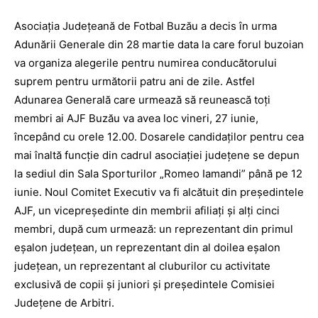
Asociaţia Judeţeană de Fotbal Buzău a decis în urma
Adunării Generale din 28 martie data la care forul buzoian
va organiza alegerile pentru numirea conducătorului
suprem pentru următorii patru ani de zile. Astfel
Adunarea Generală care urmează să reunească toţi
membri ai AJF Buzău va avea loc vineri, 27 iunie,
începând cu orele 12.00. Dosarele candidaţilor pentru cea
mai înaltă funcţie din cadrul asociaţiei judeţene se depun
la sediul din Sala Sporturilor „Romeo Iamandi” până pe 12
iunie. Noul Comitet Executiv va fi alcătuit din preşedintele
AJF, un vicepreşedinte din membrii afiliaţi şi alţi cinci
membri, după cum urmează: un reprezentant din primul
eşalon judeţean, un reprezentant din al doilea eşalon
judeţean, un reprezentant al cluburilor cu activitate
exclusivă de copii şi juniori şi preşedintele Comisiei
Judeţene de Arbitri.