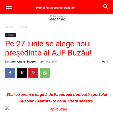
- Publicitate -
Header ad
Acasă
Fotbal
Fotbal
Pe 27 iunie se alege noul
preşedinte al AJF Buzău!
De către
Andrei Pițigoi
-
aprilie 2, 2014
0
Ştiai că avem o pagină de Facebook dedicată sportului
buzoian? Alătură-te comunității noastre.