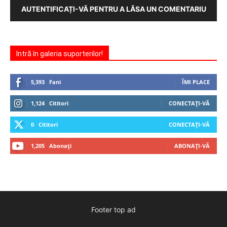
AUTENTIFICAȚI-VĂ PENTRU A LĂSA UN COMENTARIU
Intră în galeria suporterilor!
5,393
Fani
ÎMI PLACE
1,124
Cititori
CONECTAȚI-VĂ
0
Cititori
CONECTAȚI-VĂ
1,205
Abonați
ABONAȚI-VĂ
Footer top ad