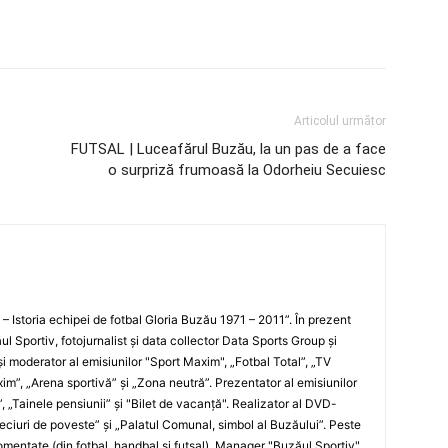
Articolul următor
FUTSAL | Luceafărul Buzău, la un pas de a face
o surpriză frumoasă la Odorheiu Secuiesc
i – Istoria echipei de fotbal Gloria Buzău 1971 – 2011”. În prezent
ul Sportiv, fotojurnalist şi data collector Data Sports Group şi
i moderator al emisiunilor "Sport Maxim", „Fotbal Total”, „TV
xim”, „Arena sportivă” şi „Zona neutră”. Prezentator al emisiunilor
”, „Tainele pensiunii” şi "Bilet de vacanţă". Realizator al DVD-
„Meciuri de poveste” şi „Palatul Comunal, simbol al Buzăului”. Peste
entate (din fotbal, handbal şi futsal). Manager "Buzăul Sportiv"