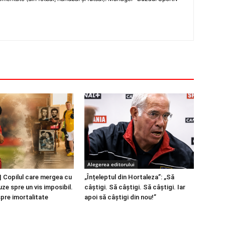
Alegerea editorului
 Copilul care mergea cu
„Înțeleptul din Hortaleza”: „Să
ze spre un vis imposibil.
câștigi. Să câștigi. Să câștigi. Iar
spre imortalitate
apoi să câștigi din nou!”