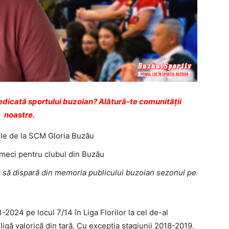
dicată sportului buzoian? Alătură-te comunității
noastre.
ele de la SCM Gloria Buzău
re meci pentru clubul din Buzău
c să dispară din memoria publicului buzoian sezonul pe
024 pe locul 7/14 în Liga Florilor la cel de-al
igă valorică din țară. Cu excepția stagiunii 2018-2019,