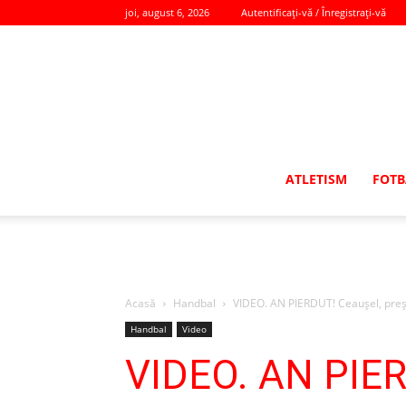
joi, august 6, 2026
Autentificați-vă / Înregistrați-vă
ATLETISM
FOTB
Acasă
Handbal
VIDEO. AN PIERDUT! Ceaușel, preș
Handbal
Video
VIDEO. AN PIER