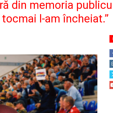
ră din memoria publicu
 tocmai l-am încheiat.”