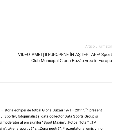
Articolul următor
VIDEO. AMBIȚII EUROPENE ÎN AȘTEPTARE! Sport
a
Club Municipal Gloria Buzău vrea în Europa
i – Istoria echipei de fotbal Gloria Buzău 1971 – 2011”. În prezent
ul Sportiv, fotojurnalist şi data collector Data Sports Group şi
i moderator al emisiunilor "Sport Maxim", „Fotbal Total”, „TV
xim”, „Arena sportivă” şi „Zona neutră”. Prezentator al emisiunilor