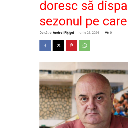
doresc să dispa
sezonul pe care
De către
Andrei Pițigoi
-
iunie 26, 2024
0