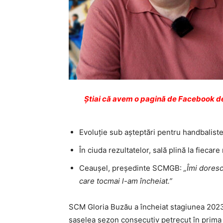
Ştiai că avem o pagină de Facebook de
Evoluție sub așteptări pentru handbalist
În ciuda rezultatelor, sală plină la fieca
Ceaușel, președinte SCMGB:
„Îmi dores
care tocmai l-am încheiat.”
SCM Gloria Buzău a încheiat stagiunea 2023-2
șaselea sezon consecutiv petrecut în prima l