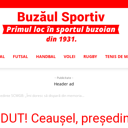
AL
FUTSAL
HANDBAL
VOLEI
RUGBY
TENIS DE 
Buzaul
- Publicitate -
Header ad
edinte SCMGB: „Îmi doresc să dispară din memoria...
Sportiv
DUT! Ceaușel, președi