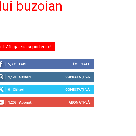
lui buzoian
Intră în galeria suporterilor!
5,393
Fani
ÎMI PLACE
1,124
Cititori
CONECTAȚI-VĂ
0
Cititori
CONECTAȚI-VĂ
1,205
Abonați
ABONAȚI-VĂ