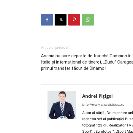
Articolul precedent
Aşchia nu sare departe de trunchi! Campion în
Italia şi internaţional de tineret, „Dudu” Carage
primul transfer făcut de Dinamo!
Andrei Pițigoi
http://www.andreipitigoi.ro
Autor al cărţii „Drum printre an
redactor şef al publicaţiei Buză
fotograf 123RF. Realizator TV ş
Sport”, „Eurofotbal”, „Sport Ma