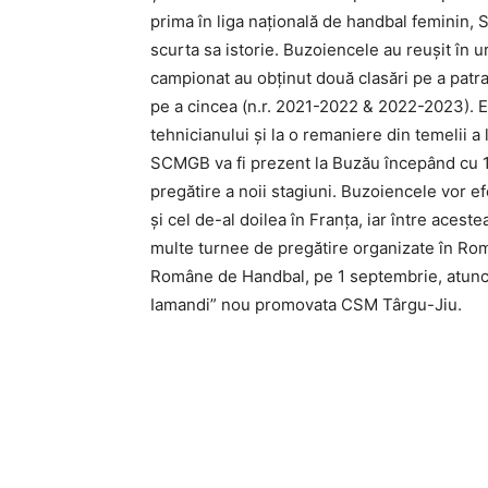
prima în liga națională de handbal feminin, 
scurta sa istorie. Buzoiencele au reușit în u
campionat au obținut două clasări pe a patra
pe a cincea (n.r. 2021-2022 & 2022-2023). 
tehnicianului și la o remaniere din temelii a
SCMGB va fi prezent la Buzău începând cu 1 
pregătire a noii stagiuni. Buzoiencele vor ef
și cel de-al doilea în Franța, iar între acest
multe turnee de pregătire organizate în Rom
Române de Handbal, pe 1 septembrie, atunc
Iamandi” nou promovata CSM Târgu-Jiu.