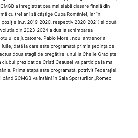
SCMGB a înregistrat cea mai slabă clasare finală din
rmă cu trei ani să câștige Cupa României, iar în
 poziție (n.r. 2019-2020, respectiv 2020-2021) și două
Evoluția din 2023-2024 a dus la schimbarea
 lotului de jucătoare. Pablo Morel, noul antrenor al
iulie, dată la care este programată primia ședință de
ectua doua stagii de pregătire, unul la Cheile Grădiște
ea clubul prezidat de Cristi Ceaușel va participa la mai
ânia. Prima etapă este programată, potrivit Federației
i când SCMGB va întâlni în Sala Sporturilor „Romeo