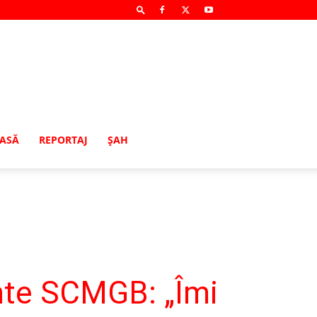
MASĂ
REPORTAJ
ŞAH
nte SCMGB: „Îmi