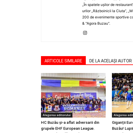
„În spatele uşilor de restaurant
urilor „Războinicii la Ciuta”, 
200 de evenimente sportive com
& "Agora Buzau".
ARTICOLE SIMILARE
DE LA ACELAȘI AUTOR
Alegerea editorului
Alegerea edit
HC Buzău și-a aflat adversarii din
Giganții Eur
grupele EHF European League.
Buzău! Lupii 