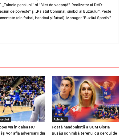
”, „Tainele pensiunii” şi "Bilet de vacanţă". Realizator al DVD-
„Meciuri de poveste” şi „Palatul Comunal, simbol al Buzăului”. Peste
entate (din fotbal, handbal şi futsal). Manager "Buzăul Sportiv"
orului
Atletism
opei vin în calea HC
Fostă handbalistă a SCM Gloria
își vor afla adversarii din
Buzău schimbă terenul cu cercul de