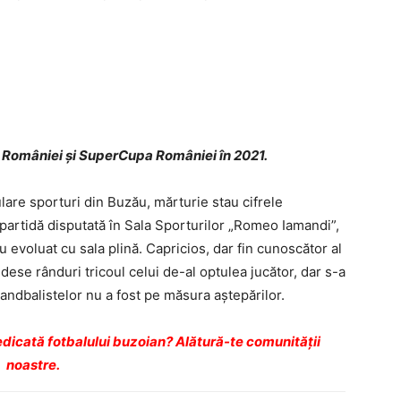
a României și SuperCupa României în 2021.
are sporturi din Buzău, mărturie stau cifrele
partidă disputată în Sala Sporturilor „Romeo Iamandi”,
u evoluat cu sala plină. Capricios, dar fin cunoscător al
dese rânduri tricoul celui de-al optulea jucător, dar s-a
handbalistelor nu a fost pe măsura aștepărilor.
dicată fotbalului buzoian? Alătură-te comunității
noastre.