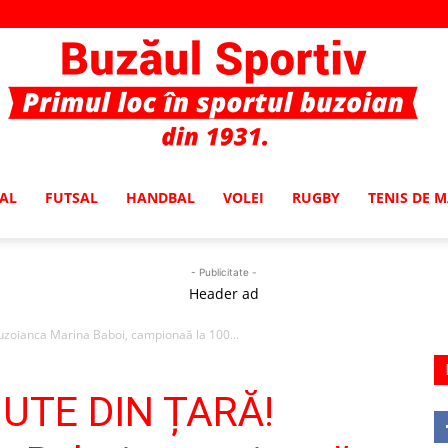
AL
FUTSAL
HANDBAL
VOLEI
RUGBY
TENIS DE 
Buzaul
- Publicitate -
Header ad
zoianca Marina Baboi, campionaă la 100...
Sportiv
IUTE DIN ȚARĂ!