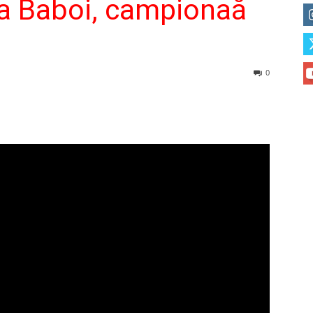
a Baboi, campionaă
0