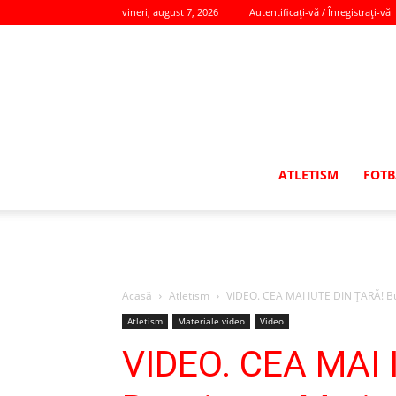
vineri, august 7, 2026
Autentificați-vă / Înregistrați-vă
ATLETISM
FOTB
Acasă
Atletism
VIDEO. CEA MAI IUTE DIN ȚARĂ! Bu
Atletism
Materiale video
Video
VIDEO. CEA MAI 