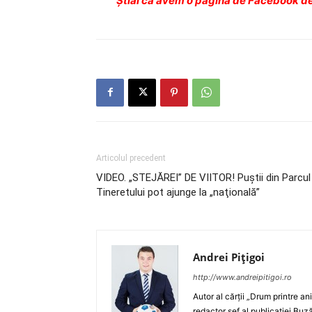
Ştiai că avem o pagină de Facebook de
Articolul precedent
VIDEO. „STEJĂREI” DE VIITOR! Puştii din Parcul
Tineretului pot ajunge la „naţională”
Andrei Pițigoi
http://www.andreipitigoi.ro
Autor al cărţii „Drum printre an
redactor şef al publicaţiei Buză