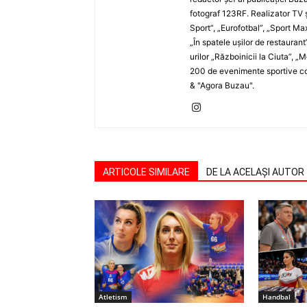
fotograf 123RF. Realizator TV ş
Sport”, „Eurofotbal”, „Sport Ma
„În spatele uşilor de restaurant
urilor „Războinicii la Ciuta”, 
200 de evenimente sportive com
& "Agora Buzau".
ARTICOLE SIMILARE
DE LA ACELAȘI AUTOR
Atletism
Handbal