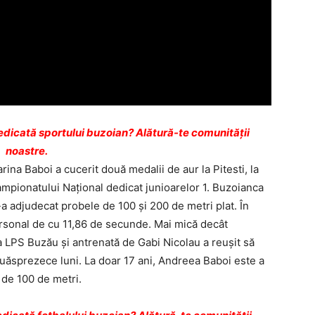
dicată sportului buzoian? Alătură-te comunității
noastre.
rina Baboi a cucerit două medalii de aur la Pitesti, la
mpionatului Naţional dedicat junioarelor 1. Buzoianca
-a adjudecat probele de 100 şi 200 de metri plat. În
ersonal de cu 11,86 de secunde. Mai mică decât
la LPS Buzău şi antrenată de Gabi Nicolau a reuşit să
douăsprezece luni. La doar 17 ani, Andreea Baboi este a
 de 100 de metri.