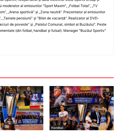
i moderator al emisiunilor "Sport Maxim", „Fotbal Total”, „TV
xim”, „Arena sportivă” şi „Zona neutră”. Prezentator al emisiunilor
”, „Tainele pensiunii” şi "Bilet de vacanţă". Realizator al DVD-
„Meciuri de poveste” şi „Palatul Comunal, simbol al Buzăului”. Peste
entate (din fotbal, handbal şi futsal). Manager "Buzăul Sportiv"
Handbal