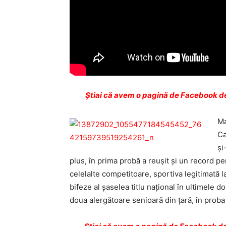
Ştiai că avem o pagină de Facebook de
Ma
Ca
şi
plus, în prima probă a reușit și un record p
celelalte competitoare, sportiva legitimată 
bifeze al şaselea titlu naţional în ultimele 
doua alergătoare senioară din ţară, în proba