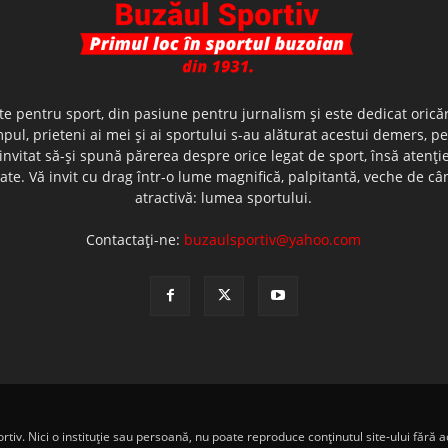
te pentru sport, din pasiune pentru jurnalism şi este dedicat oricăr
ul, prieteni ai mei şi ai sportului s-au alăturat acestui demers, p
nvitat să-şi spună părerea despre orice legat de sport, însă atenţi
olerate. Vă invit cu drag într-o lume magnifică, palpitantă, veche de
atractivă: lumea sportului.
Contactați-ne:
buzaulsportiv@yahoo.com
iv. Nici o instituţie sau persoană, nu poate reproduce conţinutul site-ului fără ac