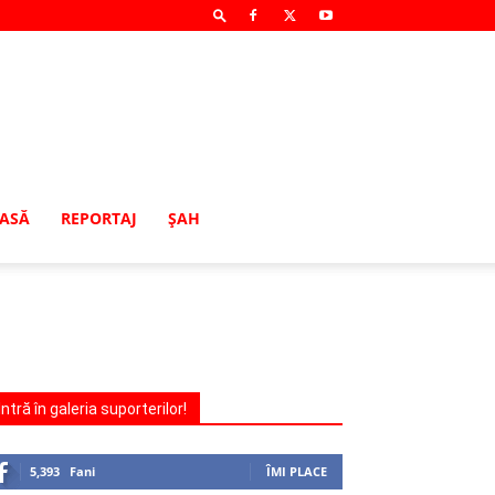
MASĂ
REPORTAJ
ŞAH
Intră în galeria suporterilor!
5,393
Fani
ÎMI PLACE