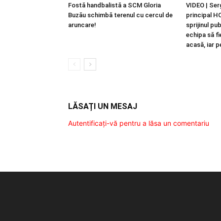
Fostă handbalistă a SCM Gloria
VIDEO | Ser
Buzău schimbă terenul cu cercul de
principal HC
aruncare!
sprijinul pu
echipa să f
acasă, iar 
LĂSAȚI UN MESAJ
Autentificați-vă pentru a lăsa un comentariu