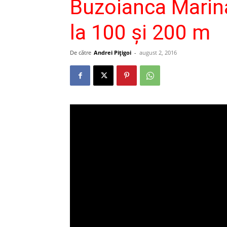
Buzoianca Marin
la 100 și 200 m
De către
Andrei Pițigoi
-
august 2, 2016