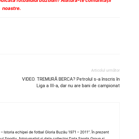
dicată fotbalului buzoian? Alătură-te comunității
noastre.
Articolul următor
VIDEO. TREMURĂ BERCA? Petrolul s-a înscris în
Liga a III-a, dar nu are bani de campionat
i – Istoria echipei de fotbal Gloria Buzău 1971 – 2011”. În prezent
ul Sportiv, fotojurnalist şi data collector Data Sports Group şi