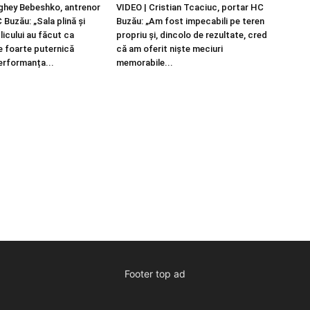
ghey Bebeshko, antrenor
VIDEO | Cristian Tcaciuc, portar HC
 Buzău: „Sala plină și
Buzău: „Am fost impecabili pe teren
blicului au făcut ca
propriu și, dincolo de rezultate, cred
ie foarte puternică
că am oferit niște meciuri
performanța...
memorabile...
Footer top ad