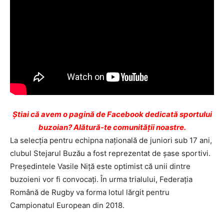
Ştiai că avem o pagină de Facebook dedicată sportului
buzoian? Alătură-te comunității noastre.
La selecţia pentru echipna națională de juniori sub 17 ani,
clubul Stejarul Buzău a fost reprezentat de şase sportivi.
Președintele Vasile Niță este optimist că unii dintre
buzoieni vor fi convocați. În urma trialului, Federaţia
Română de Rugby va forma lotul lărgit pentru
Campionatul European din 2018.