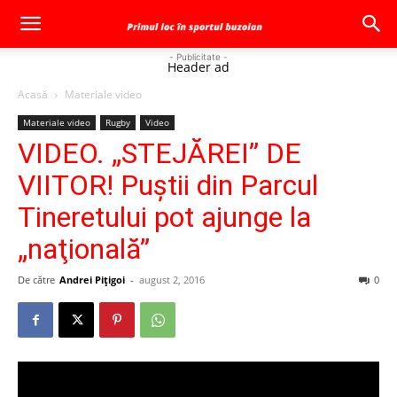
- Publicitate -
Header ad
Acasă
Materiale video
Materiale video
Rugby
Video
VIDEO. „STEJĂREI” DE
VIITOR! Puştii din Parcul
Tineretului pot ajunge la
„naţională”
De către
Andrei Pițigoi
-
august 2, 2016
0