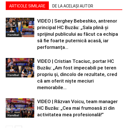
ARTICOLE SIMILARE
DE LA ACELAȘI AUTOR
VIDEO | Serghey Bebeshko, antrenor
principal HC Buzău: „Sala plină și
sprijinul publicului au făcut ca echipa
Handbal
să fie foarte puternică acasă, iar
performanța...
VIDEO | Cristian Tcaciuc, portar HC
Buzău: „Am fost impecabili pe teren
propriu și, dincolo de rezultate, cred
Handbal
că am oferit niște meciuri
memorabile...
VIDEO | Răzvan Voicu, team manager
HC Buzău: „Cea mai frumoasă zi din
activitatea mea profesională!”
Handbal