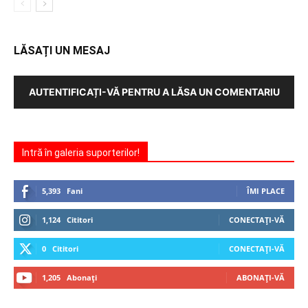
LĂSAȚI UN MESAJ
AUTENTIFICAȚI-VĂ PENTRU A LĂSA UN COMENTARIU
Intră în galeria suporterilor!
5,393
Fani
ÎMI PLACE
1,124
Cititori
CONECTAȚI-VĂ
0
Cititori
CONECTAȚI-VĂ
1,205
Abonați
ABONAȚI-VĂ