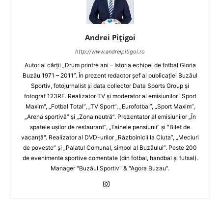
Andrei Pițigoi
http://www.andreipitigoi.ro
Autor al cărţii „Drum printre ani – Istoria echipei de fotbal Gloria
Buzău 1971 – 2011”. În prezent redactor şef al publicaţiei Buzăul
Sportiv, fotojurnalist şi data collector Data Sports Group şi
fotograf 123RF. Realizator TV şi moderator al emisiunilor "Sport
Maxim", „Fotbal Total”, „TV Sport”, „Eurofotbal”, „Sport Maxim”,
„Arena sportivă” şi „Zona neutră”. Prezentator al emisiunilor „În
spatele uşilor de restaurant”, „Tainele pensiunii” şi "Bilet de
vacanţă". Realizator al DVD-urilor „Războinicii la Ciuta”, „Meciuri
de poveste” şi „Palatul Comunal, simbol al Buzăului”. Peste 200
de evenimente sportive comentate (din fotbal, handbal şi futsal).
Manager "Buzăul Sportiv" & "Agora Buzau".