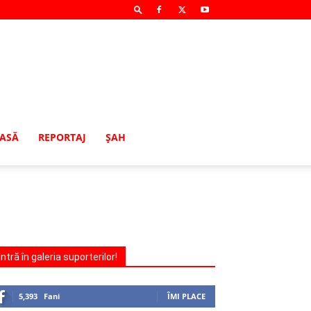
MASĂ
REPORTAJ
ŞAH
Intră în galeria suporterilor!
5,393
Fani
ÎMI PLACE