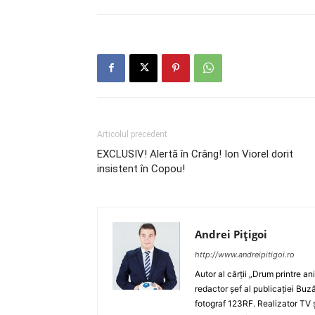
Articolul precedent
EXCLUSIV! Alertă în Crâng! Ion Viorel dorit
insistent în Copou!
Andrei Pițigoi
http://www.andreipitigoi.ro
Autor al cărţii „Drum printre an
redactor şef al publicaţiei Buză
fotograf 123RF. Realizator TV ş