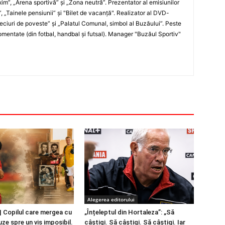
xim”, „Arena sportivă” şi „Zona neutră”. Prezentator al emisiunilor
”, „Tainele pensiunii” şi "Bilet de vacanţă". Realizator al DVD-
„Meciuri de poveste” şi „Palatul Comunal, simbol al Buzăului”. Peste
entate (din fotbal, handbal şi futsal). Manager "Buzăul Sportiv"
Alegerea editorului
 Copilul care mergea cu
„Înțeleptul din Hortaleza”: „Să
ze spre un vis imposibil.
câștigi. Să câștigi. Să câștigi. Iar