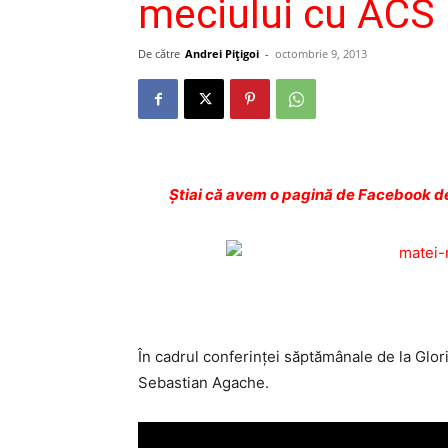
meciului cu ACS 
De către
Andrei Pițigoi
-
octombrie 9, 2013
Ştiai că avem o pagină de Facebook de
În cadrul conferinţei săptămânale de la Glori
Sebastian Agache.