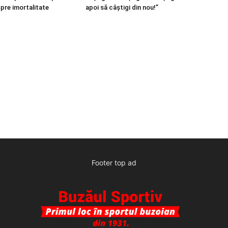
spre imortalitate
apoi să câștigi din nou!”
Footer top ad