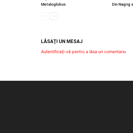
Metaloglobus
Din Nagrig 
LĂSAȚI UN MESAJ
Autentificați-vă pentru a lăsa un comentariu