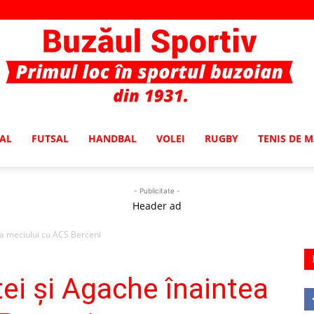
AL
FUTSAL
HANDBAL
VOLEI
RUGBY
TENIS DE 
Buzaul
- Publicitate -
Header ad
ea meciului cu ACS Berceni
Sportiv
ei şi Agache înaintea