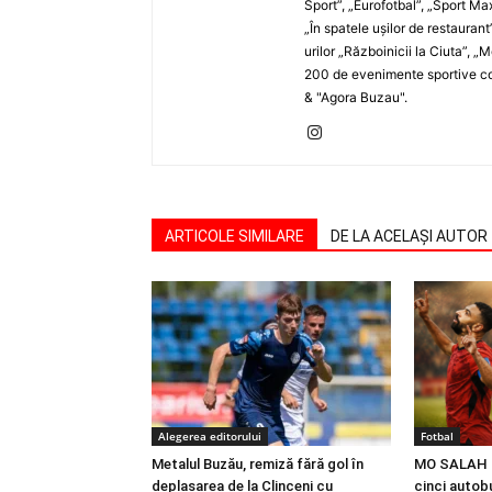
Sport”, „Eurofotbal”, „Sport Ma
„În spatele uşilor de restaurant
urilor „Războinicii la Ciuta”, 
200 de evenimente sportive com
& "Agora Buzau".
ARTICOLE SIMILARE
DE LA ACELAȘI AUTOR
Alegerea editorului
Fotbal
Metalul Buzău, remiză fără gol în
MO SALAH |
deplasarea de la Clinceni cu
cinci autobu