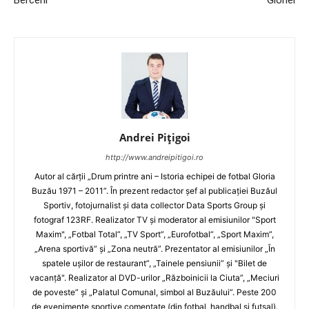
Berceni
Gloriei
Andrei Pițigoi
http://www.andreipitigoi.ro
Autor al cărţii „Drum printre ani – Istoria echipei de fotbal Gloria
Buzău 1971 – 2011”. În prezent redactor şef al publicaţiei Buzăul
Sportiv, fotojurnalist şi data collector Data Sports Group şi
fotograf 123RF. Realizator TV şi moderator al emisiunilor "Sport
Maxim", „Fotbal Total”, „TV Sport”, „Eurofotbal”, „Sport Maxim”,
„Arena sportivă” şi „Zona neutră”. Prezentator al emisiunilor „În
spatele uşilor de restaurant”, „Tainele pensiunii” şi "Bilet de
vacanţă". Realizator al DVD-urilor „Războinicii la Ciuta”, „Meciuri
de poveste” şi „Palatul Comunal, simbol al Buzăului”. Peste 200
de evenimente sportive comentate (din fotbal, handbal şi futsal).