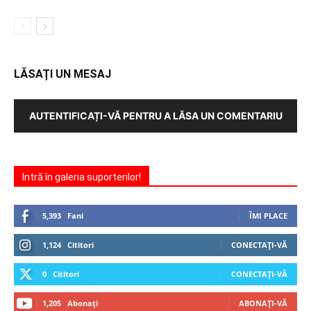
LĂSAȚI UN MESAJ
AUTENTIFICAȚI-VĂ PENTRU A LĂSA UN COMENTARIU
Intră în galeria suporterilor!
5,393
Fani
ÎMI PLACE
1,124
Cititori
CONECTAȚI-VĂ
0
Cititori
CONECTAȚI-VĂ
1,205
Abonați
ABONAȚI-VĂ