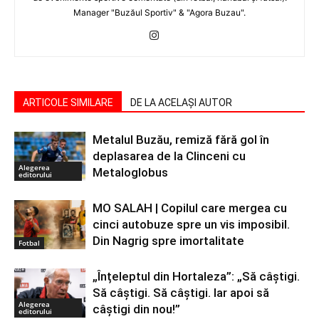
Manager "Buzăul Sportiv" & "Agora Buzau".
ARTICOLE SIMILARE
DE LA ACELAȘI AUTOR
Metalul Buzău, remiză fără gol în
deplasarea de la Clinceni cu
Alegerea
Metaloglobus
editorului
MO SALAH | Copilul care mergea cu
cinci autobuze spre un vis imposibil.
Din Nagrig spre imortalitate
Fotbal
„Înțeleptul din Hortaleza”: „Să câștigi.
Să câștigi. Să câștigi. Iar apoi să
Alegerea
câștigi din nou!”
editorului