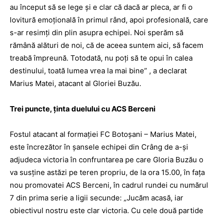
au început să se lege şi e clar că dacă ar pleca, ar fi o
lovitură emoţională în primul rând, apoi profesională, care
s-ar resimţi din plin asupra echipei. Noi sperăm să
rămână alături de noi, că de aceea suntem aici, să facem
treabă împreună. Totodată, nu poţi să te opui în calea
destinului, toată lumea vrea la mai bine” , a declarat
Marius Matei, atacant al Gloriei Buzău.
Trei puncte, ţinta duelului cu ACS Berceni
Fostul atacant al formaţiei FC Botoşani – Marius Matei,
este încrezător în şansele echipei din Crâng de a-şi
adjudeca victoria în confruntarea pe care Gloria Buzău o
va susţine astăzi pe teren propriu, de la ora 15.00, în faţa
nou promovatei ACS Berceni, în cadrul rundei cu numărul
7 din prima serie a ligii secunde: „Jucăm acasă, iar
obiectivul nostru este clar victoria. Cu cele două partide