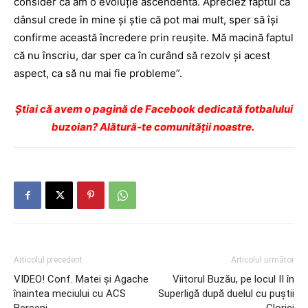
consider că am o evoluţie ascendentă. Apreciez faptul că
dânsul crede în mine şi ştie că pot mai mult, sper să îşi
confirme această încredere prin reuşite. Mă macină faptul
că nu înscriu, dar sper ca în curând să rezolv şi acest
aspect, ca să nu mai fie proble­me”.
Ştiai că avem o pagină de Facebook dedicată fotbalului
buzoian? Alătură-te comunității noastre.
Articolul precedent
Articolul următor
VIDEO! Conf. Matei şi Agache
Viitorul Buzău, pe locul II în
înaintea meciului cu ACS
Superligă după duelul cu puştii