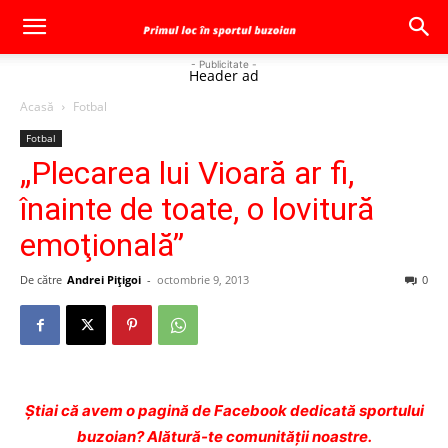
- Publicitate -
Header ad
Acasă
Fotbal
Fotbal
„Plecarea lui Vioară ar fi,
înainte de toate, o lovitură
emoţională”
De către
Andrei Pițigoi
-
octombrie 9, 2013
0
Ştiai că avem o pagină de Facebook dedicată sportului
buzoian? Alătură-te comunității noastre.