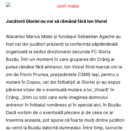
Jucătorii Gloriei nu vor să rămână fără Ion Viorel
Atacantul Marius Matei şi fundaşul Sebastian Agache au
fost cei doi jucători prezenţi la conferinţa săptămânală
organizată la sediul divizionarei secunde FC Gloria
Buzău. Într-un moment în care gruparea din Crâng ar
putea rămâne fără antrenor, Ion Viorel fiind marcat om la
om de Florin Prunea, preşedintele CSMS Iaşi, pentru o
mutare în Copou, cei doi fotbalişti ai Gloriei şi-au expus
părerea vizavi de o eventuală mutare a lui „Vioară” în
Crâng. „Ştim cu toţii care este imaginea domnului
antrenor în fotbalul românesc şi în special aici, în Buzău.
Dacă vorbim de o eventuală plecare şi de ceea ce ar
însemna aceasta, pot spune că foarte mulţi dintre jucători
au venit la Buzău datorită dumnealui. Între timp, lucrurile