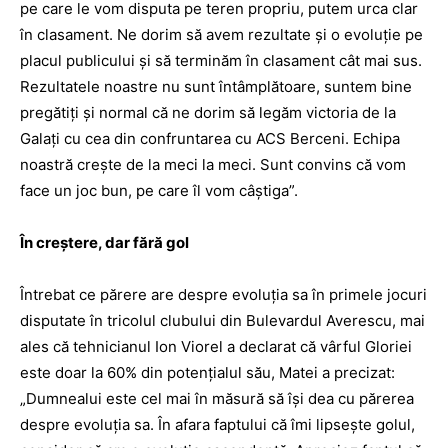
pe care le vom disputa pe teren propriu, putem urca clar
în clasament. Ne dorim să avem rezultate şi o evoluţie pe
placul publicului şi să terminăm în clasament cât mai sus.
Rezultatele noastre nu sunt întâmplătoare, suntem bine
pregătiţi şi normal că ne dorim să legăm victoria de la
Galaţi cu cea din confruntarea cu ACS Berceni. Echipa
noastră creşte de la meci la meci. Sunt convins că vom
face un joc bun, pe care îl vom câştiga”.
În creştere, dar fără gol
Întrebat ce părere are ­despre evoluţia sa în primele jocuri
disputate în tricolul clubului din Bulevardul Averescu, mai
ales că tehnicianul Ion Viorel a declarat că vârful Gloriei
este doar la 60% din potenţialul său, Matei a precizat:
„Dumnealui este cel mai în măsură să îşi dea cu părerea
despre evoluţia sa. În afara faptului că îmi lipseşte golul,