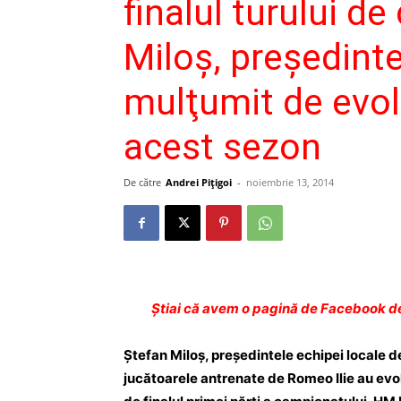
finalul turului d
Miloş, preşedint
mulţumit de evol
acest sezon
De către
Andrei Pițigoi
-
noiembrie 13, 2014
Ştiai că avem o pagină de Facebook de
Ştefan Miloş, preşedintele echipei locale 
jucătoarele antrenate de Romeo Ilie au evo