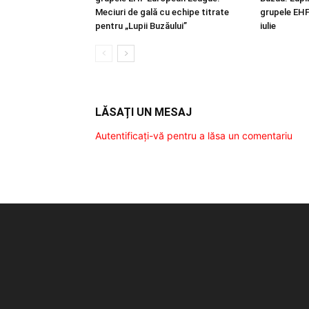
Meciuri de gală cu echipe titrate
grupele EHF
pentru „Lupii Buzăului”
iulie
LĂSAȚI UN MESAJ
Autentificați-vă pentru a lăsa un comentariu