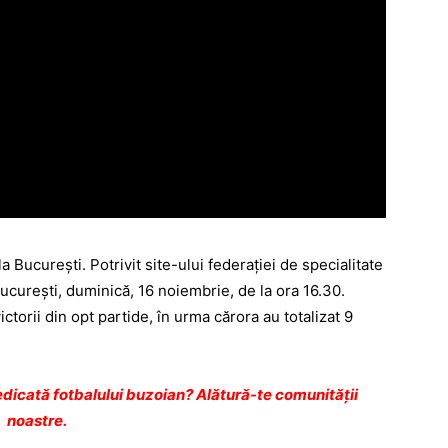
 Bucureşti. Potrivit site-ului federaţiei de specialitate
cureşti, duminică, 16 noiembrie, de la ora 16.30.
ctorii din opt partide, în urma cărora au totalizat 9
dicată fotbalului buzoian? Alătură-te comunității
noastre.