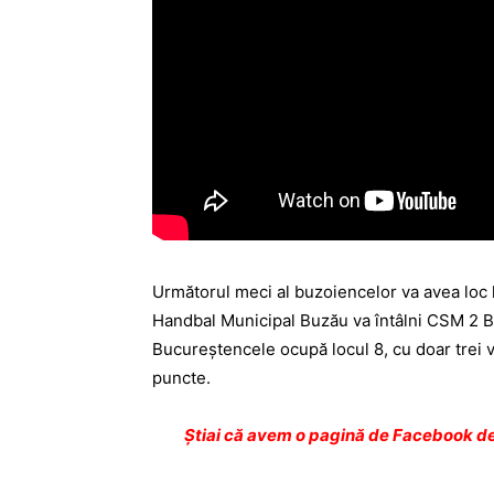
Următorul meci al buzoiencelor va avea loc la
Handbal Municipal Buzău va întâlni CSM 2 Bu
Bucureştencele ocupă locul 8, cu doar trei vi
puncte.
Ştiai că avem o pagină de Facebook de