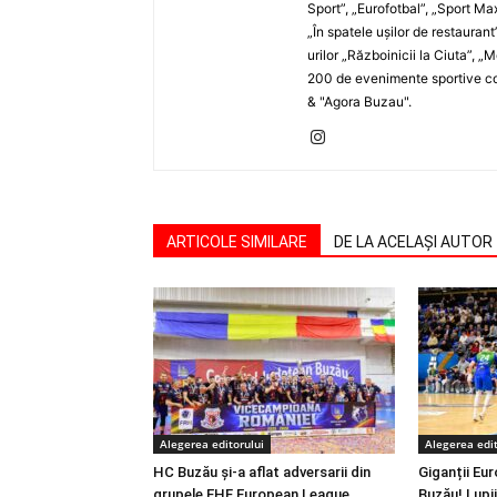
Sport”, „Eurofotbal”, „Sport Ma
„În spatele uşilor de restaurant
urilor „Războinicii la Ciuta”, 
200 de evenimente sportive com
& "Agora Buzau".
ARTICOLE SIMILARE
DE LA ACELAȘI AUTOR
Alegerea editorului
Alegerea edit
HC Buzău și-a aflat adversarii din
Giganții Eur
grupele EHF European League.
Buzău! Lupii 