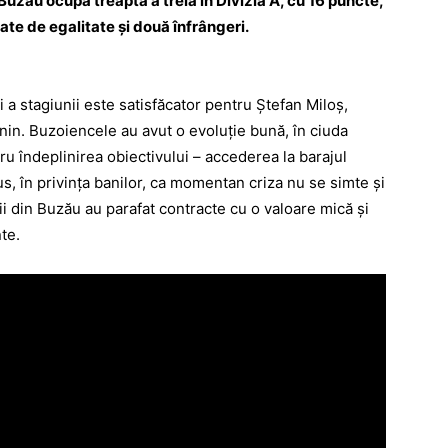
Buzău ocupă treapta a treia în Divizia A, cu 16 puncte,
tate de egalitate şi două înfrângeri.
ii a stagiunii este satisfăcator pentru Ştefan Miloş,
nin. Buzoiencele au avut o evoluţie bună, în ciuda
ntru îndeplinirea obiectivului – accederea la barajul
s, în privinţa banilor, ca momentan criza nu se simte şi
i din Buzău au parafat contracte cu o valoare mică şi
te.