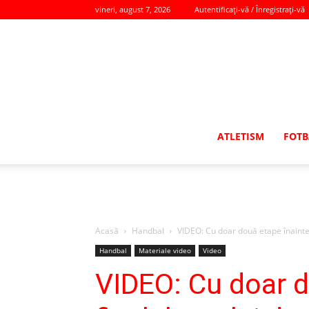
vineri, august 7, 2026
Autentificați-vă / Înregistrați-vă
ATLETISM
FOTB
Acasă
Handbal
VIDEO: Cu doar două etape înainte 
Handbal
Materiale video
Video
VIDEO: Cu doar d