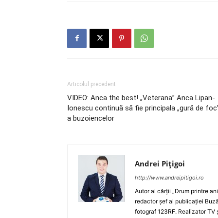
Articolul precedent
VIDEO: Anca the best! „Veterana” Anca Lipan-
Ionescu continuă să fie principala „gură de foc
a buzoiencelor
Andrei Pițigoi
http://www.andreipitigoi.ro
Autor al cărţii „Drum printre an
redactor şef al publicaţiei Buză
fotograf 123RF. Realizator TV ş