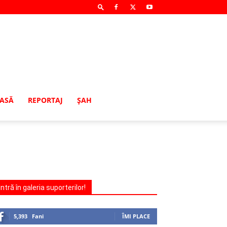
MASĂ
REPORTAJ
ŞAH
Intră în galeria suporterilor!
5,393
Fani
ÎMI PLACE