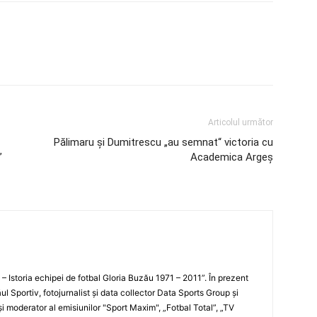
Articolul următor
Pălimaru și Dumitrescu „au semnat“ victoria cu
”
Academica Argeș
i – Istoria echipei de fotbal Gloria Buzău 1971 – 2011”. În prezent
ul Sportiv, fotojurnalist şi data collector Data Sports Group şi
i moderator al emisiunilor "Sport Maxim", „Fotbal Total”, „TV