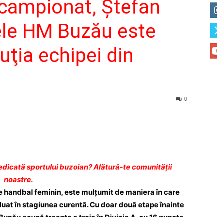
e campionat, Ştefan
ele HM Buzău este
uţia echipei din
0
dicată sportului buzoian? Alătură-te comunității
noastre.
de handbal feminin, este mulţumit de maniera în care
luat în stagiunea curentă. Cu doar două etape înainte