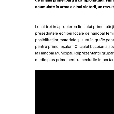
de finalul primei părţi a campionatului, HM 
acumulate în urma a cinci victorii, un rezul
Locul trei în apropierea finalului primei părţ
preşedintele echipei locale de handbal femi
posibilităţilor materiale şi sunt în grafic pe
pentru primul eşalon. Oficialul buzoian a spu
la Handbal Municipal. Reprezentanţii grupări
medie plus prime pentru meciurile importan