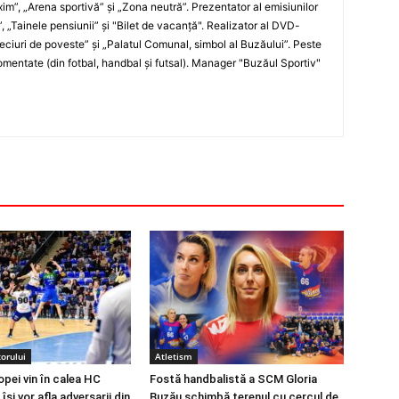
xim”, „Arena sportivă” şi „Zona neutră”. Prezentator al emisiunilor
”, „Tainele pensiunii” şi "Bilet de vacanţă". Realizator al DVD-
„Meciuri de poveste” şi „Palatul Comunal, simbol al Buzăului”. Peste
entate (din fotbal, handbal şi futsal). Manager "Buzăul Sportiv"
orului
Atletism
opei vin în calea HC
Fostă handbalistă a SCM Gloria
își vor afla adversarii din
Buzău schimbă terenul cu cercul de