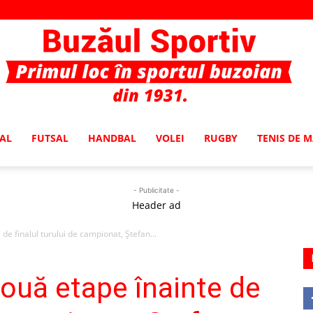
AL
FUTSAL
HANDBAL
VOLEI
RUGBY
TENIS DE 
Buzaul
- Publicitate -
Header ad
de finalul turului de campionat, Ştefan...
Sportiv
ouă etape înainte de