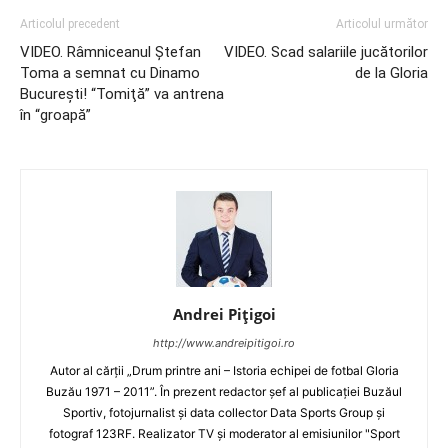
Articolul precedent
Articolul următor
VIDEO. Râmniceanul Ştefan
VIDEO. Scad salariile jucătorilor
Toma a semnat cu Dinamo
de la Gloria
Bucureşti! “Tomiţă” va antrena
în “groapă”
Andrei Pițigoi
http://www.andreipitigoi.ro
Autor al cărţii „Drum printre ani – Istoria echipei de fotbal Gloria
Buzău 1971 – 2011”. În prezent redactor şef al publicaţiei Buzăul
Sportiv, fotojurnalist şi data collector Data Sports Group şi
fotograf 123RF. Realizator TV şi moderator al emisiunilor "Sport