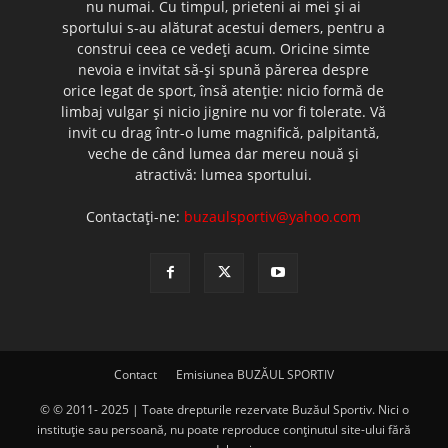
nu numai. Cu timpul, prieteni ai mei şi ai
sportului s-au alăturat acestui demers, pentru a
construi ceea ce vedeţi acum. Oricine simte
nevoia e invitat să-şi spună părerea despre
orice legat de sport, însă atenţie: nicio formă de
limbaj vulgar şi nicio jignire nu vor fi tolerate. Vă
invit cu drag într-o lume magnifică, palpitantă,
veche de când lumea dar mereu nouă şi
atractivă: lumea sportului.
Contactați-ne:
buzaulsportiv@yahoo.com
Contact
Emisiunea BUZĂUL SPORTIV
© © 2011- 2025 | Toate drepturile rezervate Buzăul Sportiv. Nici o
instituţie sau persoană, nu poate reproduce conţinutul site-ului fără