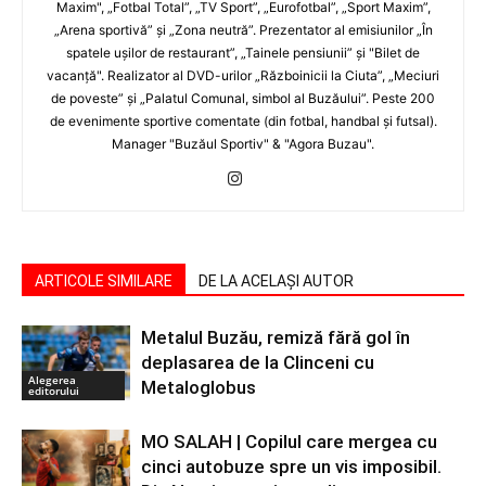
Maxim", „Fotbal Total”, „TV Sport”, „Eurofotbal”, „Sport Maxim”,
„Arena sportivă” şi „Zona neutră”. Prezentator al emisiunilor „În
spatele uşilor de restaurant”, „Tainele pensiunii” şi "Bilet de
vacanţă". Realizator al DVD-urilor „Războinicii la Ciuta”, „Meciuri
de poveste” şi „Palatul Comunal, simbol al Buzăului”. Peste 200
de evenimente sportive comentate (din fotbal, handbal şi futsal).
Manager "Buzăul Sportiv" & "Agora Buzau".
ARTICOLE SIMILARE
DE LA ACELAȘI AUTOR
Metalul Buzău, remiză fără gol în
deplasarea de la Clinceni cu
Alegerea
Metaloglobus
editorului
MO SALAH | Copilul care mergea cu
cinci autobuze spre un vis imposibil.