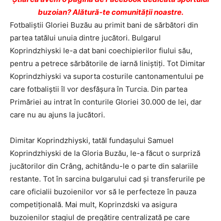
buzoian? Alătură-te comunității noastre.
Fotbaliştii Gloriei Buzău au primit bani de sărbători din
partea tatălui unuia dintre jucători. Bulgarul
Koprindzhiyski le-a dat bani coechipierilor fiului său,
pentru a petrece sărbătorile de iarnă liniştiţi. Tot Dimitar
Koprindzhiyski va suporta costurile cantonamentului pe
care fotbaliştii îl vor desfăşura în Turcia. Din partea
Primăriei au intrat în conturile Gloriei 30.000 de lei, dar
care nu au ajuns la jucători.
Dimitar Koprindzhiyski, tatăl fundaşului Samuel
Koprindzhiyski de la Gloria Buzău, le-a făcut o surpriză
jucătorilor din Crâng, achitându-le o parte din salariile
restante. Tot în sarcina bulgarului cad şi transferurile pe
care oficialii buzoienilor vor să le perfecteze în pauza
competiţională. Mai mult, Koprinzdski va asigura
buzoienilor stagiul de pregătire centralizată pe care