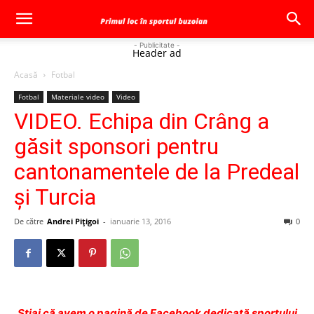
- Publicitate -
Header ad
Acasă
Fotbal
Fotbal
Materiale video
Video
VIDEO. Echipa din Crâng a
găsit sponsori pentru
cantonamentele de la Predeal
şi Turcia
De către
Andrei Pițigoi
-
ianuarie 13, 2016
0
Ştiai că avem o pagină de Facebook dedicată sportului