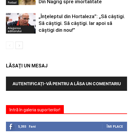
Din Nagrig spre imortalitate
Fotbal
„Înțeleptul din Hortaleza”: „Să câștigi.
Să câștigi. Să câștigi. Iar apoi să
Alegerea
câștigi din nou!”
editorului
LĂSAȚI UN MESAJ
AUTENTIFICAȚI-VĂ PENTRU A LĂSA UN COMENTARIU
Intră în galeria suporterilor!
5,393
Fani
ÎMI PLACE