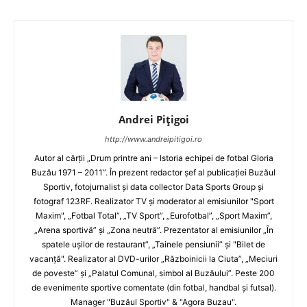
Andrei Pițigoi
http://www.andreipitigoi.ro
Autor al cărţii „Drum printre ani – Istoria echipei de fotbal Gloria
Buzău 1971 – 2011”. În prezent redactor şef al publicaţiei Buzăul
Sportiv, fotojurnalist şi data collector Data Sports Group şi
fotograf 123RF. Realizator TV şi moderator al emisiunilor "Sport
Maxim", „Fotbal Total”, „TV Sport”, „Eurofotbal”, „Sport Maxim”,
„Arena sportivă” şi „Zona neutră”. Prezentator al emisiunilor „În
spatele uşilor de restaurant”, „Tainele pensiunii” şi "Bilet de
vacanţă". Realizator al DVD-urilor „Războinicii la Ciuta”, „Meciuri
de poveste” şi „Palatul Comunal, simbol al Buzăului”. Peste 200
de evenimente sportive comentate (din fotbal, handbal şi futsal).
Manager "Buzăul Sportiv" & "Agora Buzau".