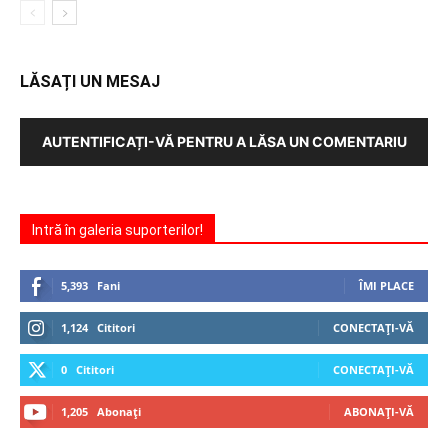
LĂSAȚI UN MESAJ
AUTENTIFICAȚI-VĂ PENTRU A LĂSA UN COMENTARIU
Intră în galeria suporterilor!
5,393
Fani
ÎMI PLACE
1,124
Cititori
CONECTAȚI-VĂ
0
Cititori
CONECTAȚI-VĂ
1,205
Abonați
ABONAȚI-VĂ