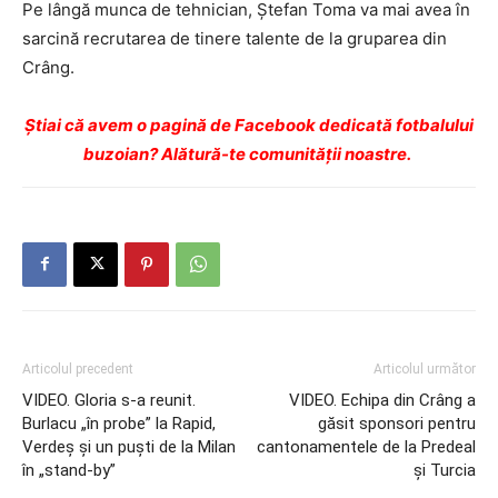
Pe lângă munca de tehnician, Ştefan Toma va mai avea în
sarcină recrutarea de tinere talente de la gruparea din
Crâng.
Ştiai că avem o pagină de Facebook dedicată fotbalului
buzoian? Alătură-te comunității noastre.
Articolul precedent
Articolul următor
VIDEO. Gloria s-a reunit.
VIDEO. Echipa din Crâng a
Burlacu „în probe” la Rapid,
găsit sponsori pentru
Verdeş şi un puşti de la Milan
cantonamentele de la Predeal
în „stand-by”
şi Turcia