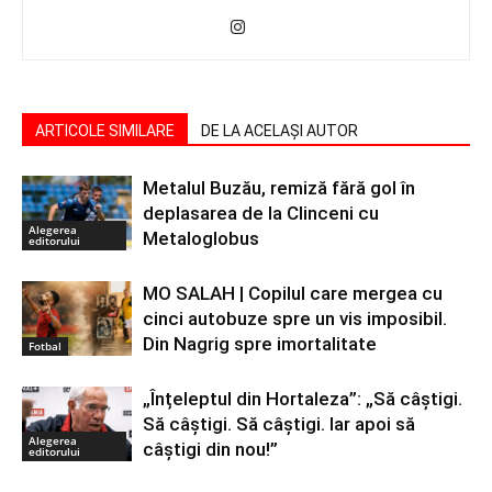
ARTICOLE SIMILARE
DE LA ACELAȘI AUTOR
Metalul Buzău, remiză fără gol în
deplasarea de la Clinceni cu
Alegerea
Metaloglobus
editorului
MO SALAH | Copilul care mergea cu
cinci autobuze spre un vis imposibil.
Din Nagrig spre imortalitate
Fotbal
„Înțeleptul din Hortaleza”: „Să câștigi.
Să câștigi. Să câștigi. Iar apoi să
Alegerea
câștigi din nou!”
editorului