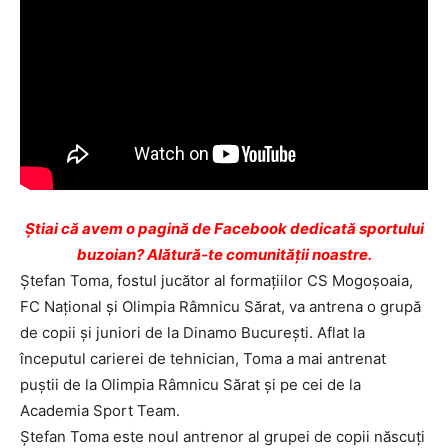
Ştiai că avem o pagină de Facebook dedicată sportului
buzoian? Alătură-te comunității noastre.
Ştefan Toma, fostul jucător al formaţiilor CS Mogoşoaia,
FC Naţional şi Olimpia Râmnicu Sărat, va antrena o grupă
de copii şi juniori de la Dinamo Bucureşti. Aflat la
începutul carierei de tehnician, Toma a mai antrenat
puştii de la Olimpia Râmnicu Sărat şi pe cei de la
Academia Sport Team.
Ştefan Toma este noul antrenor al grupei de copii născuţi