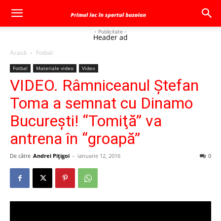
- Publicitate -
Header ad
Acasă
Fotbal
Fotbal
Materiale video
Video
VIDEO. Râmniceanul Ştefan
Toma a semnat cu Dinamo
Bucureşti! “Tomiţă” va
antrena în “groapă”
De către
Andrei Pițigoi
-
ianuarie 12, 2016
0