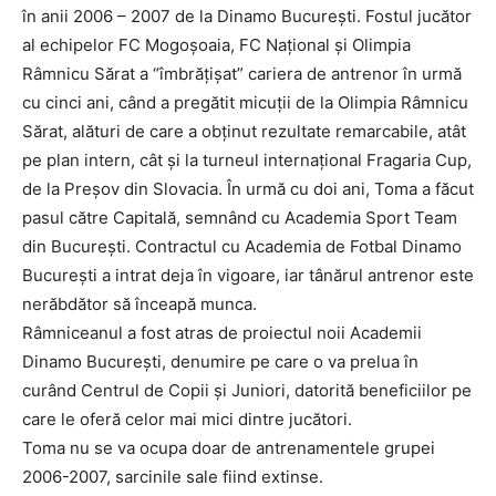
în anii 2006 – 2007 de la Dinamo Bucureşti. Fostul jucător
al echipelor FC Mogoşoaia, FC Naţional şi Olimpia
Râmnicu Sărat a “îmbrăţişat” cariera de antrenor în urmă
cu cinci ani, când a pregătit micuţii de la Olimpia Râmnicu
Sărat, alături de care a obţinut rezultate remarcabile, atât
pe plan intern, cât şi la turneul internaţional Fragaria Cup,
de la Preşov din Slovacia. În urmă cu doi ani, Toma a făcut
pasul către Capitală, semnând cu Academia Sport Team
din Bucureşti. Contractul cu Academia de Fotbal Dinamo
Bucureşti a intrat deja în vigoare, iar tânărul antrenor este
nerăbdător să înceapă munca.
Râmniceanul a fost atras de proiectul noii Academii
Dinamo Bucureşti, denumire pe care o va prelua în
curând Centrul de Copii şi Juniori, datorită beneficiilor pe
care le oferă celor mai mici dintre jucători.
Toma nu se va ocupa doar de antrenamentele grupei
2006-2007, sarcinile sale fiind extinse.