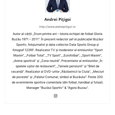
Andrei Pițigoi
http://www.andreipitigoi.ro
Autor al cărţii „Drum printre ani – Istoria echipei de fotbal Gloria
Buzău 1971 – 2011”. În prezent redactor şef al publicaţiei Buzăul
Sportiv, fotojurnalist şi data collector Data Sports Group şi
fotograf 123RF. Realizator TV şi moderator al emisiunilor "Sport
Maxim", „Fotbal Total”, „TV Sport”, „Eurofotbal”, „Sport Maxim”,
„Arena sportivă” şi „Zona neutră”. Prezentator al emisiunilor „În
spatele uşilor de restaurant”, „Tainele pensiunii” şi "Bilet de
vacanţă". Realizator al DVD-urilor „Războinicii la Ciuta”, „Meciuri
de poveste” şi „Palatul Comunal, simbol al Buzăului”. Peste 200
de evenimente sportive comentate (din fotbal, handbal şi futsal).
Manager "Buzăul Sportiv" & "Agora Buzau".