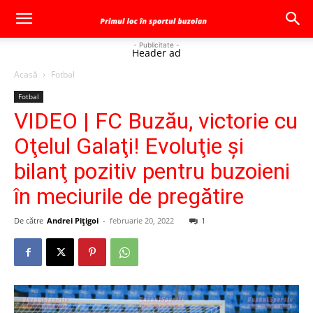
- Publicitate -
Header ad
Acasă
Fotbal
Fotbal
VIDEO | FC Buzău, victorie cu
Oţelul Galaţi! Evoluţie şi
bilanţ pozitiv pentru buzoieni
în meciurile de pregătire
De către
Andrei Pițigoi
-
februarie 20, 2022
1