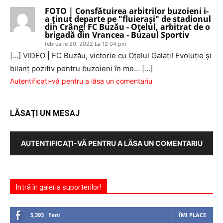
FOTO | Consfătuirea arbitrilor buzoieni i-
a ţinut departe pe "fluieraşi" de stadionul
din Crâng! FC Buzău - Oţelul, arbitrat de o
brigadă din Vrancea - Buzaul Sportiv
februarie 20, 2022 La 12:04 pm
[…] VIDEO | FC Buzău, victorie cu Oţelul Galaţi! Evoluţie şi
bilanţ pozitiv pentru buzoieni în me… […]
Autentificați-vă pentru a lăsa un comentariu
LĂSAȚI UN MESAJ
AUTENTIFICAȚI-VĂ PENTRU A LĂSA UN COMENTARIU
Intră în galeria suporterilor!
5,393
Fani
ÎMI PLACE