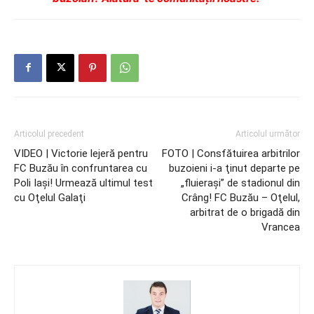
Articolul precedent
Articolul următor
VIDEO | Victorie lejeră pentru
FOTO | Consfătuirea arbitrilor
FC Buzău în confruntarea cu
buzoieni i-a ţinut departe pe
Poli Iaşi! Urmează ultimul test
„fluieraşi” de stadionul din
cu Oţelul Galaţi
Crâng! FC Buzău – Oţelul,
arbitrat de o brigadă din
Vrancea