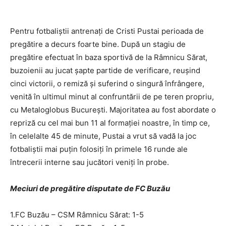
Pentru fotbaliştii antrenaţi de Cristi Pustai perioada de
pregătire a decurs foarte bine. După un stagiu de
pregătire efectuat în baza sportivă de la Râmnicu Sărat,
buzoienii au jucat şapte partide de verificare, reuşind
cinci victorii, o remiză şi suferind o singură înfrângere,
venită în ultimul minut al confruntării de pe teren propriu,
cu Metaloglobus Bucureşti. Majoritatea au fost abordate o
repriză cu cel mai bun 11 al formaţiei noastre, în timp ce,
în celelalte 45 de minute, Pustai a vrut să vadă la joc
fotbaliştii mai puţin folosiţi în primele 16 runde ale
întrecerii interne sau jucători veniţi în probe.
Meciuri de pregătire disputate de FC Buzău
1.FC Buzău – CSM Râmnicu Sărat: 1-5