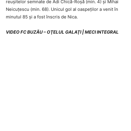
reuşitelor semnate de Adi Chică-Roşă (min. 4) şi Mihai
Neicuţescu (min. 68). Unicul gol al oaspeţilor a venit în
minutul 85 şi a fost înscris de Nica.
VIDEO FC BUZĂU – OŢELUL GALAŢI | MECI INTEGRAL