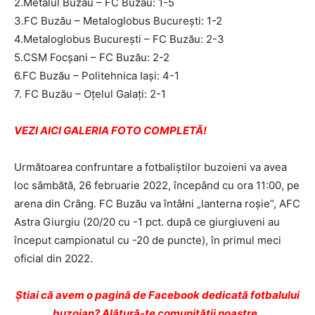
2.Metalul Buzău – FC Buzău: 1-5
3.FC Buzău – Metaloglobus Bucureşti: 1-2
4.Metaloglobus Bucureşti – FC Buzău: 2-3
5.CSM Focşani – FC Buzău: 2-2
6.FC Buzău – Politehnica Iaşi: 4-1
7. FC Buzău – Oţelul Galaţi: 2-1
VEZI AICI GALERIA FOTO COMPLETĂ!
Următoarea confruntare a fotbaliştilor buzoieni va avea
loc sâmbătă, 26 februarie 2022, începând cu ora 11:00, pe
arena din Crâng. FC Buzău va întâłni „lanterna roşie”, AFC
Astra Giurgiu (20/20 cu -1 pct. după ce giurgiuveni au
început campionatul cu -20 de puncte), în primul meci
oficial din 2022.
Ştiai că avem o pagină de Facebook dedicată fotbalului
buzoian? Alătură-te comunității noastre.