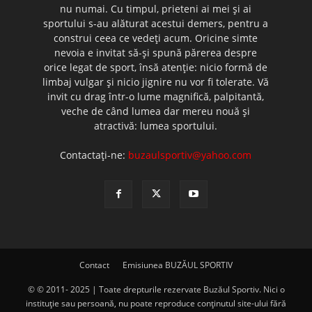
nu numai. Cu timpul, prieteni ai mei şi ai
sportului s-au alăturat acestui demers, pentru a
construi ceea ce vedeţi acum. Oricine simte
nevoia e invitat să-şi spună părerea despre
orice legat de sport, însă atenţie: nicio formă de
limbaj vulgar şi nicio jignire nu vor fi tolerate. Vă
invit cu drag într-o lume magnifică, palpitantă,
veche de când lumea dar mereu nouă şi
atractivă: lumea sportului.
Contactați-ne:
buzaulsportiv@yahoo.com
Contact
Emisiunea BUZĂUL SPORTIV
© © 2011- 2025 | Toate drepturile rezervate Buzăul Sportiv. Nici o
instituţie sau persoană, nu poate reproduce conţinutul site-ului fără