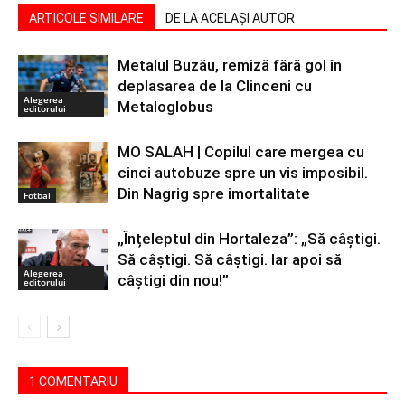
ARTICOLE SIMILARE
DE LA ACELAȘI AUTOR
Metalul Buzău, remiză fără gol în
deplasarea de la Clinceni cu
Alegerea
Metaloglobus
editorului
MO SALAH | Copilul care mergea cu
cinci autobuze spre un vis imposibil.
Din Nagrig spre imortalitate
Fotbal
„Înțeleptul din Hortaleza”: „Să câștigi.
Să câștigi. Să câștigi. Iar apoi să
Alegerea
câștigi din nou!”
editorului
1 COMENTARIU