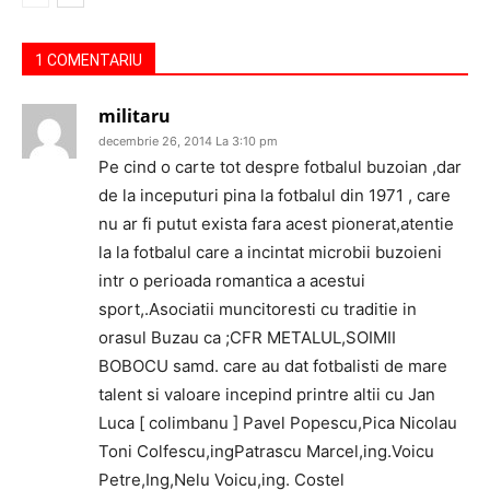
1 COMENTARIU
militaru
decembrie 26, 2014 La 3:10 pm
Pe cind o carte tot despre fotbalul buzoian ,dar
de la inceputuri pina la fotbalul din 1971 , care
nu ar fi putut exista fara acest pionerat,atentie
la la fotbalul care a incintat microbii buzoieni
intr o perioada romantica a acestui
sport,.Asociatii muncitoresti cu traditie in
orasul Buzau ca ;CFR METALUL,SOIMII
BOBOCU samd. care au dat fotbalisti de mare
talent si valoare incepind printre altii cu Jan
Luca [ colimbanu ] Pavel Popescu,Pica Nicolau
Toni Colfescu,ingPatrascu Marcel,ing.Voicu
Petre,Ing,Nelu Voicu,ing. Costel