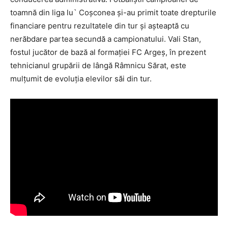
toamnă din liga lu` Coşconea şi-au primit toate drepturile
financiare pentru rezultatele din tur şi aşteaptă cu
nerăbdare partea secundă a campionatului. Vali Stan,
fostul jucător de bază al formaţiei FC Argeş, în prezent
tehnicianul grupării de lângă Râmnicu Sărat, este
mulţumit de evoluţia elevilor săi din tur.