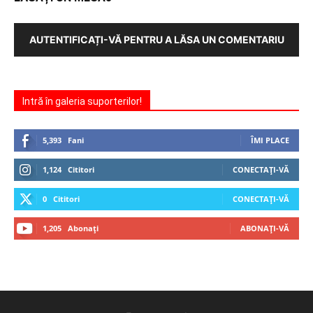
AUTENTIFICAȚI-VĂ PENTRU A LĂSA UN COMENTARIU
Intră în galeria suporterilor!
5,393
Fani
ÎMI PLACE
1,124
Cititori
CONECTAȚI-VĂ
0
Cititori
CONECTAȚI-VĂ
1,205
Abonați
ABONAȚI-VĂ