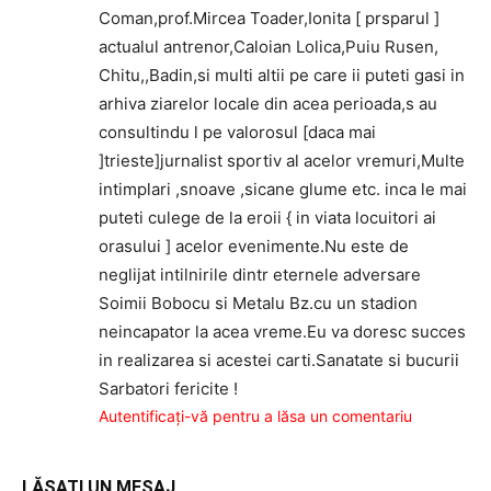
Coman,prof.Mircea Toader,Ionita [ prsparul ]
actualul antrenor,Caloian Lolica,Puiu Rusen,
Chitu,,Badin,si multi altii pe care ii puteti gasi in
arhiva ziarelor locale din acea perioada,s au
consultindu l pe valorosul [daca mai
]trieste]jurnalist sportiv al acelor vremuri,Multe
intimplari ,snoave ,sicane glume etc. inca le mai
puteti culege de la eroii { in viata locuitori ai
orasului ] acelor evenimente.Nu este de
neglijat intilnirile dintr eternele adversare
Soimii Bobocu si Metalu Bz.cu un stadion
neincapator la acea vreme.Eu va doresc succes
in realizarea si acestei carti.Sanatate si bucurii
Sarbatori fericite !
Autentificați-vă pentru a lăsa un comentariu
LĂSAȚI UN MESAJ