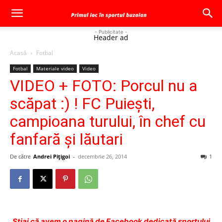
- Publicitate -
Header ad
Acasă
Fotbal
Fotbal
Materiale video
Video
VIDEO + FOTO: Porcul nu a
scăpat :) ! FC Puieşti,
campioana turului, în chef cu
fanfară şi lăutari
De către
Andrei Pițigoi
-
decembrie 26, 2014
1
Ştiai că avem o pagină de Facebook dedicată sportului