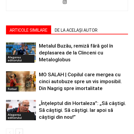
ARTICOLE SIMILARE
DE LA ACELAȘI AUTOR
Metalul Buzău, remiză fără gol în
deplasarea de la Clinceni cu
Alegerea
Metaloglobus
editorului
MO SALAH | Copilul care mergea cu
cinci autobuze spre un vis imposibil.
Din Nagrig spre imortalitate
Fotbal
„Înțeleptul din Hortaleza”: „Să câștigi.
Să câștigi. Să câștigi. Iar apoi să
Alegerea
câștigi din nou!”
editorului