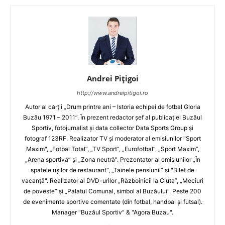
Andrei Pițigoi
http://www.andreipitigoi.ro
Autor al cărţii „Drum printre ani – Istoria echipei de fotbal Gloria
Buzău 1971 – 2011”. În prezent redactor şef al publicaţiei Buzăul
Sportiv, fotojurnalist şi data collector Data Sports Group şi
fotograf 123RF. Realizator TV şi moderator al emisiunilor "Sport
Maxim", „Fotbal Total”, „TV Sport”, „Eurofotbal”, „Sport Maxim”,
„Arena sportivă” şi „Zona neutră”. Prezentator al emisiunilor „În
spatele uşilor de restaurant”, „Tainele pensiunii” şi "Bilet de
vacanţă". Realizator al DVD-urilor „Războinicii la Ciuta”, „Meciuri
de poveste” şi „Palatul Comunal, simbol al Buzăului”. Peste 200
de evenimente sportive comentate (din fotbal, handbal şi futsal).
Manager "Buzăul Sportiv" & "Agora Buzau".