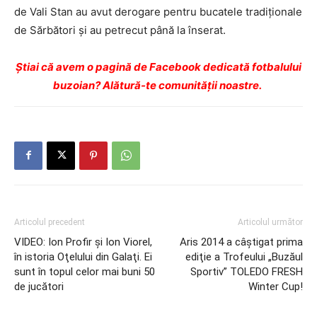
de Vali Stan au avut derogare pentru bucatele tradiţionale
de Sărbători şi au petrecut până la înserat.
Ştiai că avem o pagină de Facebook dedicată fotbalului
buzoian? Alătură-te comunității noastre.
Articolul precedent
Articolul următor
VIDEO: Ion Profir şi Ion Viorel,
Aris 2014 a câştigat prima
în istoria Oţelului din Galaţi. Ei
ediţie a Trofeului „Buzăul
sunt în topul celor mai buni 50
Sportiv” TOLEDO FRESH
de jucători
Winter Cup!