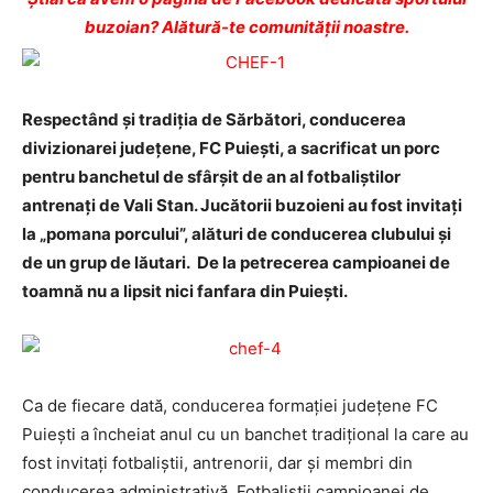
buzoian? Alătură-te comunității noastre.
Respectând și tradiția de Sărbători, conducerea
divizionarei judeţene, FC Puieşti, a sacrificat un porc
pentru banchetul de sfârşit de an al fotbaliştilor
antrenaţi de Vali Stan. Jucătorii buzoieni au fost invitaţi
la „pomana porcului”, alături de conducerea clubului şi
de un grup de lăutari. De la petrecerea campioanei de
toamnă nu a lipsit nici fanfara din Puieşti.
Ca de fiecare dată, conducerea formaţiei judeţene FC
Puieşti a încheiat anul cu un banchet tradiţional la care au
fost invitaţi fotbaliştii, antrenorii, dar şi membri din
conducerea administrativă. Fotbaliştii campioanei de