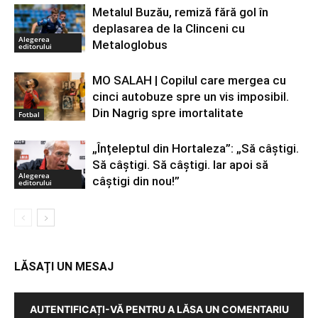
Metalul Buzău, remiză fără gol în
deplasarea de la Clinceni cu
Alegerea
Metaloglobus
editorului
MO SALAH | Copilul care mergea cu
cinci autobuze spre un vis imposibil.
Din Nagrig spre imortalitate
Fotbal
„Înțeleptul din Hortaleza”: „Să câștigi.
Să câștigi. Să câștigi. Iar apoi să
Alegerea
câștigi din nou!”
editorului
LĂSAȚI UN MESAJ
AUTENTIFICAȚI-VĂ PENTRU A LĂSA UN COMENTARIU