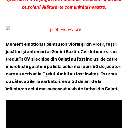
buzoian? Alătură-te comunității noastre.
Moment emoţionat pentru Ion Viorel şi Ion Profir, foştii
jucători şi antrenori ai Gloriei Buzău. Cei doi care şi-au
trecut în CV şi echipe din Galaţi au fost incluşi de către
microbiştii gălăţeni pe lista celor mai buni 50 de jucători
care au activat la Oţelul. Ambii au fost invitaţi, în urmă
cu câteva zile, la sărbătorirea a 50 de ani de la
înfiinţarea celui mai cunoscut club de fotbal din Galaţi.