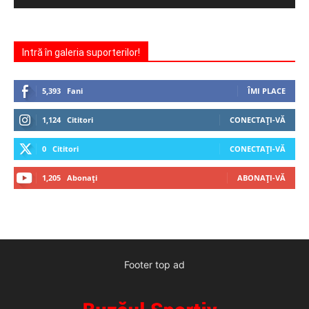
Intră în galeria suporterilor!
5,393
Fani
ÎMI PLACE
1,124
Cititori
CONECTAȚI-VĂ
0
Cititori
CONECTAȚI-VĂ
1,205
Abonați
ABONAȚI-VĂ
Footer top ad