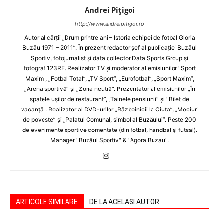
Andrei Pițigoi
http://www.andreipitigoi.ro
Autor al cărţii „Drum printre ani – Istoria echipei de fotbal Gloria
Buzău 1971 – 2011”. În prezent redactor şef al publicaţiei Buzăul
Sportiv, fotojurnalist şi data collector Data Sports Group şi
fotograf 123RF. Realizator TV şi moderator al emisiunilor "Sport
Maxim", „Fotbal Total”, „TV Sport”, „Eurofotbal”, „Sport Maxim”,
„Arena sportivă” şi „Zona neutră”. Prezentator al emisiunilor „În
spatele uşilor de restaurant”, „Tainele pensiunii” şi "Bilet de
vacanţă". Realizator al DVD-urilor „Războinicii la Ciuta”, „Meciuri
de poveste” şi „Palatul Comunal, simbol al Buzăului”. Peste 200
de evenimente sportive comentate (din fotbal, handbal şi futsal).
Manager "Buzăul Sportiv" & "Agora Buzau".
ARTICOLE SIMILARE
DE LA ACELAȘI AUTOR