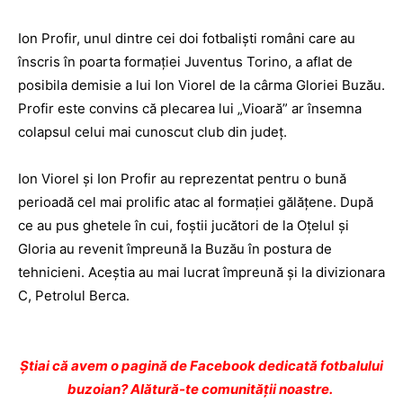
Ion Profir, unul dintre cei doi fotbalişti români care au
înscris în poarta formaţiei Juventus Torino, a aflat de
posibila demisie a lui Ion Viorel de la cârma Gloriei Buzău.
Profir este convins că plecarea lui „Vioară” ar însemna
colapsul celui mai cunoscut club din judeţ.
Ion Viorel şi Ion Profir au reprezentat pentru o bună
perioadă cel mai prolific atac al formaţiei gălăţene. După
ce au pus ghetele în cui, foştii jucători de la Oţelul şi
Gloria au revenit împreună la Buzău în postura de
tehnicieni. Aceştia au mai lucrat împreună şi la divizionara
C, Petrolul Berca.
Ştiai că avem o pagină de Facebook dedicată fotbalului
buzoian? Alătură-te comunității noastre.