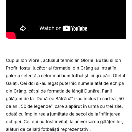
Cuplul Ion Viorel, actualul tehnician Gloriei Buzău şi Ion
Profir, fostul jucător al formaţiei din Crâng au intrat în
galeria selectă a celor mai buni fotbalişti ai grupării Oţelul
Galaţi. Cei doi şi-au legat puternic numele atât de echipa
din Crâng, cât şi de formaţia de lângă Dunăre. Fanii
gălăţeni de la „Dunărea Bătrână” i-au inclus în cartea „50
de ani, 50 de legende”, care a apărut în urmă cu trei zile,
odată cu împlinirea a jumătate de secol de la înfiinţarea
echipei. Cei doi au fost invitaţi la aniversarea gălăţenilor,
alături de ceilalţi fotbalişti reprezentativi.