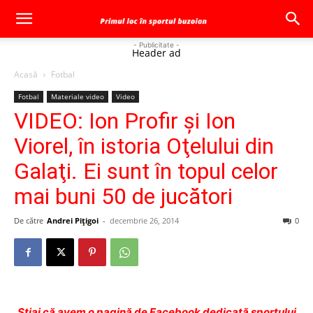
- Publicitate -
Header ad
Acasă
Fotbal
Fotbal
Materiale video
Video
VIDEO: Ion Profir şi Ion
Viorel, în istoria Oţelului din
Galaţi. Ei sunt în topul celor
mai buni 50 de jucători
De către
Andrei Pițigoi
-
decembrie 26, 2014
0
Ştiai că avem o pagină de Facebook dedicată sportului