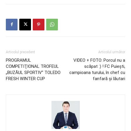
Articolul precedent
Articolul următor
PROGRAMUL
VIDEO + FOTO: Porcul nu a
COMPETIŢIONAL TROFEUL
scăpat :) ! FC Puieşti,
„BUZĂUL SPORTIV” TOLEDO
campioana turului, în chef cu
FRESH WINTER CUP
fanfară şi lăutari