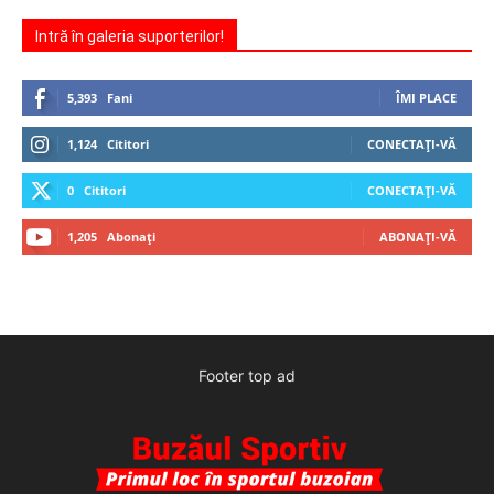
Intră în galeria suporterilor!
5,393
Fani
ÎMI PLACE
1,124
Cititori
CONECTAȚI-VĂ
0
Cititori
CONECTAȚI-VĂ
1,205
Abonați
ABONAȚI-VĂ
Footer top ad