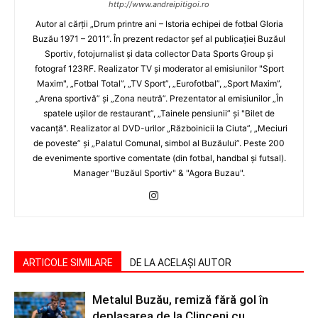
http://www.andreipitigoi.ro
Autor al cărţii „Drum printre ani – Istoria echipei de fotbal Gloria
Buzău 1971 – 2011”. În prezent redactor şef al publicaţiei Buzăul
Sportiv, fotojurnalist şi data collector Data Sports Group şi
fotograf 123RF. Realizator TV şi moderator al emisiunilor "Sport
Maxim", „Fotbal Total”, „TV Sport”, „Eurofotbal”, „Sport Maxim”,
„Arena sportivă” şi „Zona neutră”. Prezentator al emisiunilor „În
spatele uşilor de restaurant”, „Tainele pensiunii” şi "Bilet de
vacanţă". Realizator al DVD-urilor „Războinicii la Ciuta”, „Meciuri
de poveste” şi „Palatul Comunal, simbol al Buzăului”. Peste 200
de evenimente sportive comentate (din fotbal, handbal şi futsal).
Manager "Buzăul Sportiv" & "Agora Buzau".
ARTICOLE SIMILARE
DE LA ACELAȘI AUTOR
Metalul Buzău, remiză fără gol în
deplasarea de la Clinceni cu