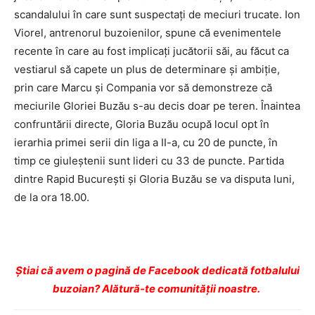
scandalului în care sunt suspectaţi de meciuri trucate. Ion
Viorel, antrenorul buzoienilor, spune că evenimentele
recente în care au fost implicaţi jucătorii săi, au făcut ca
vestiarul să capete un plus de determinare şi ambiţie,
prin care Marcu şi Compania vor să demonstreze că
meciurile Gloriei Buzău s-au decis doar pe teren. Înaintea
confruntării directe, Gloria Buzău ocupă locul opt în
ierarhia primei serii din liga a II-a, cu 20 de puncte, în
timp ce giuleştenii sunt lideri cu 33 de puncte. Partida
dintre Rapid Bucureşti şi Gloria Buzău se va disputa luni,
de la ora 18.00.
Ştiai că avem o pagină de Facebook dedicată fotbalului
buzoian? Alătură-te comunității noastre.