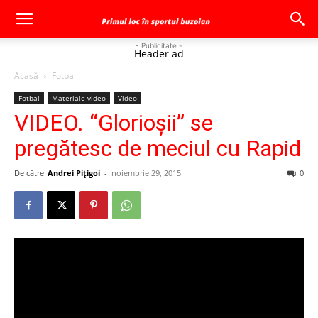
- Publicitate -
Header ad
Acasă
Fotbal
Fotbal
Materiale video
Video
VIDEO. “Glorioşii” se
pregătesc de meciul cu Rapid
De către
Andrei Pițigoi
-
noiembrie 29, 2015
0