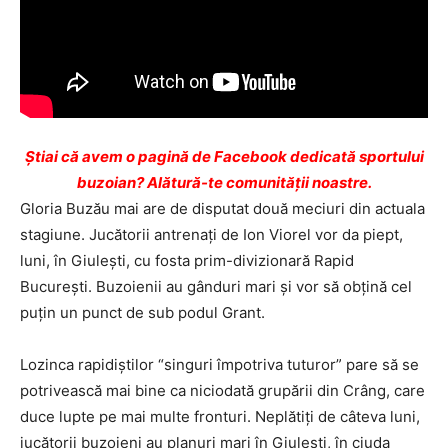
Ştiai că avem o pagină de Facebook dedicată sportului
buzoian? Alătură-te comunității noastre.
Gloria Buzău mai are de disputat două meciuri din actuala
stagiune. Jucătorii antrenaţi de Ion Viorel vor da piept,
luni, în Giuleşti, cu fosta prim-divizionară Rapid
Bucureşti. Buzoienii au gânduri mari şi vor să obţină cel
puţin un punct de sub podul Grant.
Lozinca rapidiştilor “singuri împotriva tuturor” pare să se
potrivească mai bine ca niciodată grupării din Crâng, care
duce lupte pe mai multe fronturi. Neplătiţi de câteva luni,
jucătorii buzoieni au planuri mari în Giuleşti, în ciuda