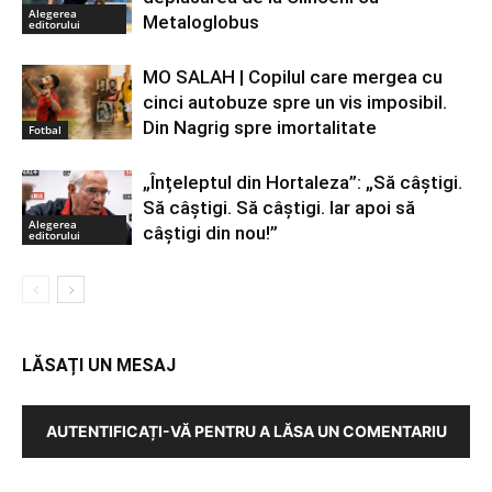
Alegerea
Metaloglobus
editorului
MO SALAH | Copilul care mergea cu
cinci autobuze spre un vis imposibil.
Din Nagrig spre imortalitate
Fotbal
„Înțeleptul din Hortaleza”: „Să câștigi.
Să câștigi. Să câștigi. Iar apoi să
Alegerea
câștigi din nou!”
editorului
LĂSAȚI UN MESAJ
AUTENTIFICAȚI-VĂ PENTRU A LĂSA UN COMENTARIU