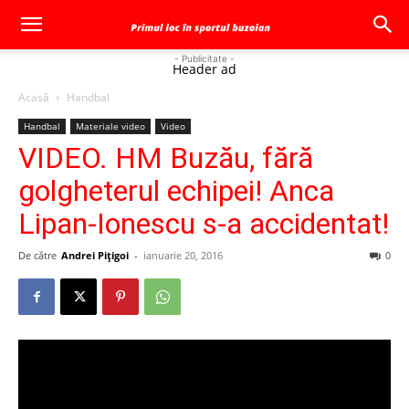
- Publicitate -
Header ad
Acasă
Handbal
Handbal
Materiale video
Video
VIDEO. HM Buzău, fără
golgheterul echipei! Anca
Lipan-Ionescu s-a accidentat!
De către
Andrei Pițigoi
-
ianuarie 20, 2016
0