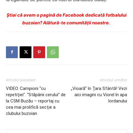
Ştiai că avem o pagină de Facebook dedicată fotbalului
buzoian? Alătură-te comunității noastre.
Articolul precedent
Articolul următor
VIDEO. Campioni “cu
„Vioară” în Ţara Sfântă! Vezi
repetiţiei”. “Stăpânii cerului” de
aici imagini cu Viorel în apa
la CSM Buzău – reportaj cu
Iordanului
cea mai prolifică secţie a
clubului buzoian