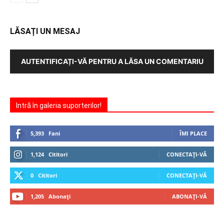
LĂSAȚI UN MESAJ
AUTENTIFICAȚI-VĂ PENTRU A LĂSA UN COMENTARIU
Intră în galeria suporterilor!
5,393
Fani
ÎMI PLACE
1,124
Cititori
CONECTAȚI-VĂ
0
Cititori
CONECTAȚI-VĂ
1,205
Abonați
ABONAȚI-VĂ