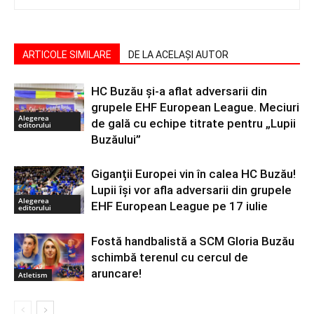
ARTICOLE SIMILARE
DE LA ACELAȘI AUTOR
HC Buzău și-a aflat adversarii din
grupele EHF European League. Meciuri
Alegerea
de gală cu echipe titrate pentru „Lupii
editorului
Buzăului”
Giganții Europei vin în calea HC Buzău!
Lupii își vor afla adversarii din grupele
Alegerea
EHF European League pe 17 iulie
editorului
Fostă handbalistă a SCM Gloria Buzău
schimbă terenul cu cercul de
aruncare!
Atletism