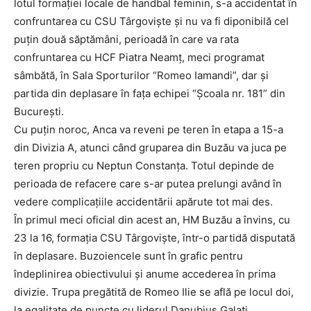
lotul formaţiei locale de handbal feminin, s-a accidentat în
confruntarea cu CSU Târgovişte şi nu va fi diponibilă cel
puţin două săptămâni, perioadă în care va rata
confruntarea cu HCF Piatra Neamţ, meci programat
sâmbătă, în Sala Sporturilor “Romeo Iamandi”, dar şi
partida din deplasare în faţa echipei “Şcoala nr. 181” din
Bucureşti.
Cu puţin noroc, Anca va reveni pe teren în etapa a 15-a
din Divizia A, atunci când gruparea din Buzău va juca pe
teren propriu cu Neptun Constanţa. Totul depinde de
perioada de refacere care s-ar putea prelungi având în
vedere complicaţiile accidentării apărute tot mai des.
În primul meci oficial din acest an, HM Buzău a învins, cu
23 la 16, formaţia CSU Târgovişte, într-o partidă disputată
în deplasare. Buzoiencele sunt în grafic pentru
îndeplinirea obiectivului şi anume accederea în prima
divizie. Trupa pregătită de Romeo Ilie se află pe locul doi,
la egalitate de puncte cu liderul Danubius Galaţi.