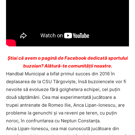
Ştiai că avem o pagină de Facebook dedicată sportului
buzoian? Alătură-te comunității noastre.
Handbal Municipal a bifat primul succes din 2016 în
deplasarea de la CSU Târgovişte, însă buzoiencele vor fi
nevoite să evolueze fără golghetera echipei, cel puţin
două săptămâni. Cea mai experimentată jucătoare a
trupei antrenate de Romeo Ilie, Anca Lipan-Ionescu, are
probleme la genunchi şi va reveni pe teren, cu puţin
noroc, în confruntarea cu Neptun Constanţa.
Anca Lipan-Ionescu, cea mai cunoscută jucătoare din