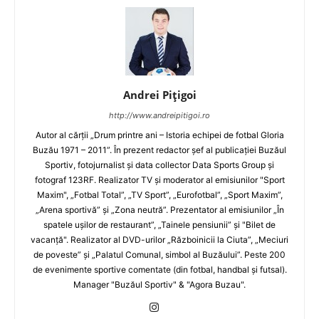
Andrei Pițigoi
http://www.andreipitigoi.ro
Autor al cărţii „Drum printre ani – Istoria echipei de fotbal Gloria
Buzău 1971 – 2011”. În prezent redactor şef al publicaţiei Buzăul
Sportiv, fotojurnalist şi data collector Data Sports Group şi
fotograf 123RF. Realizator TV şi moderator al emisiunilor "Sport
Maxim", „Fotbal Total”, „TV Sport”, „Eurofotbal”, „Sport Maxim”,
„Arena sportivă” şi „Zona neutră”. Prezentator al emisiunilor „În
spatele uşilor de restaurant”, „Tainele pensiunii” şi "Bilet de
vacanţă". Realizator al DVD-urilor „Războinicii la Ciuta”, „Meciuri
de poveste” şi „Palatul Comunal, simbol al Buzăului”. Peste 200
de evenimente sportive comentate (din fotbal, handbal şi futsal).
Manager "Buzăul Sportiv" & "Agora Buzau".