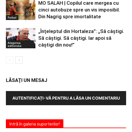
MO SALAH | Copilul care mergea cu
cinci autobuze spre un vis imposibil.
Din Nagrig spre imortalitate
Fotbal
„Înțeleptul din Hortaleza”: „Să câștigi.
Să câștigi. Să câștigi. Iar apoi să
Alegerea
câștigi din nou!”
editorului
LĂSAȚI UN MESAJ
AUTENTIFICAȚI-VĂ PENTRU A LĂSA UN COMENTARIU
Intră în galeria suporterilor!