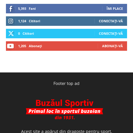
5,393
Fani
ÎMI PLACE
1,124
Cititori
CONECTAȚI-VĂ
0
Cititori
CONECTAȚI-VĂ
1,205
Abonați
ABONAȚI-VĂ
Footer top ad
Acest site a apărut din dragoste pentru sport,