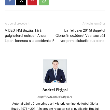
Articolul precedent
Articolul următor
VIDEO. HM Buzău, fără
La fel ca-n 2015! Bugetul
golgheterul echipei! Anca
Gloriei în scădere! Vezi aici cât
Lipan-Ionescu s-a accidentat!
vor primi cluburile buzoiene.
Andrei Pițigoi
http://www.andreipitigoi.ro
Autor al cărţii „Drum printre ani – Istoria echipei de fotbal Gloria
Buzău 1971 – 2011”. În prezent redactor şef al publicaţiei Buzăul