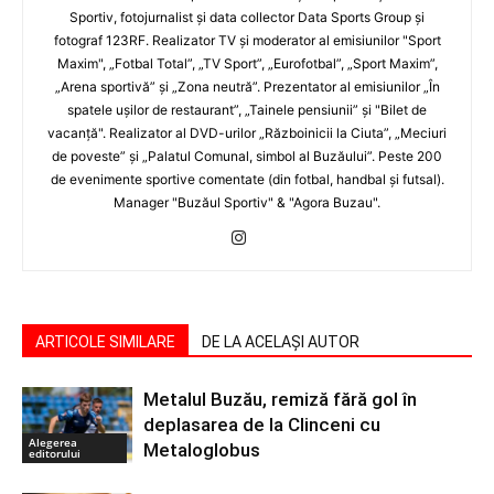
Sportiv, fotojurnalist şi data collector Data Sports Group şi
fotograf 123RF. Realizator TV şi moderator al emisiunilor "Sport
Maxim", „Fotbal Total”, „TV Sport”, „Eurofotbal”, „Sport Maxim”,
„Arena sportivă” şi „Zona neutră”. Prezentator al emisiunilor „În
spatele uşilor de restaurant”, „Tainele pensiunii” şi "Bilet de
vacanţă". Realizator al DVD-urilor „Războinicii la Ciuta”, „Meciuri
de poveste” şi „Palatul Comunal, simbol al Buzăului”. Peste 200
de evenimente sportive comentate (din fotbal, handbal şi futsal).
Manager "Buzăul Sportiv" & "Agora Buzau".
ARTICOLE SIMILARE
DE LA ACELAȘI AUTOR
Metalul Buzău, remiză fără gol în
deplasarea de la Clinceni cu
Alegerea
Metaloglobus
editorului