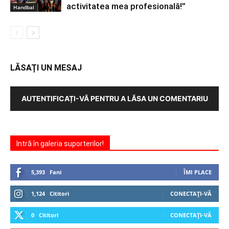
activitatea mea profesională!”
Handbal
LĂSAȚI UN MESAJ
AUTENTIFICAȚI-VĂ PENTRU A LĂSA UN COMENTARIU
Intră în galeria suporterilor!
5,393
Fani
ÎMI PLACE
1,124
Cititori
CONECTAȚI-VĂ
0
Cititori
CONECTAȚI-VĂ