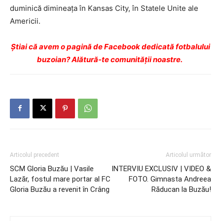
duminică dimineaţa în Kansas City, în Statele Unite ale
Americii.
Ştiai că avem o pagină de Facebook dedicată fotbalului
buzoian? Alătură-te comunității noastre.
Articolul precedent
Articolul următor
SCM Gloria Buzău | Vasile
INTERVIU EXCLUSIV | VIDEO &
Lazăr, fostul mare portar al FC
FOTO. Gimnasta Andreea
Gloria Buzău a revenit în Crâng
Răducan la Buzău!