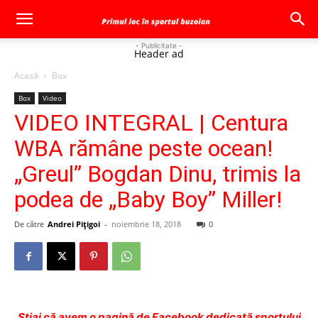
- Publicitate -
Header ad
Acasă
Box
Box
Video
VIDEO INTEGRAL | Centura
WBA rămâne peste ocean!
„Greul” Bogdan Dinu, trimis la
podea de „Baby Boy” Miller!
De către
Andrei Pițigoi
-
noiembrie 18, 2018
0
Ştiai că avem o pagină de Facebook dedicată sportului