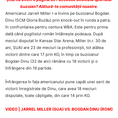
buzoian? Alătură-te comunității noastre.
Americanul Jarrell Miller l-a învins pe buzoianul Bogdan
Dinu (SCM Gloria Buzău) prin knock-out în runda a patra,
în confruntarea pentru centura WBA. Este pentru prima
dată când pugilistul român întâlneşte podeaua. După
meciul disputat în Kansas Star Arena, Miller (n.r. 30 de
ani, SUA) are 23 de meciuri la profesoniști, tot atâtea
victorii dintre care 17 prin KO, în timp ce buzoianul
Bogdan Dinu (32 de ani) rămâne cu 18 victorii și o
înfrângere din 19 partide.
Înfrângerea în faţa americanului pune capăt unei serii de
victorii înregistrate de Dinu, care avea 18 meciuri
disputate, toate câştigate, din care 14 prin KO.
VIDEO | JARREL MILLER (SUA) VS. BOGDAN DINU (ROM)