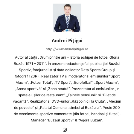
Andrei Pițigoi
http://www.andreipitigoi.ro
Autor al cărţii „Drum printre ani – Istoria echipei de fotbal Gloria
Buzău 1971 – 2011”. În prezent redactor şef al publicaţiei Buzăul
Sportiv, fotojurnalist şi data collector Data Sports Group şi
fotograf 123RF. Realizator TV şi moderator al emisiunilor "Sport
Maxim", „Fotbal Total”, „TV Sport”, „Eurofotbal”, „Sport Maxim”,
„Arena sportivă” şi „Zona neutră”. Prezentator al emisiunilor „În
spatele uşilor de restaurant”, „Tainele pensiunii” şi "Bilet de
vacanţă". Realizator al DVD-urilor „Războinicii la Ciuta”, „Meciuri
de poveste” şi „Palatul Comunal, simbol al Buzăului”. Peste 200
de evenimente sportive comentate (din fotbal, handbal şi futsal).
Manager "Buzăul Sportiv" & "Agora Buzau".