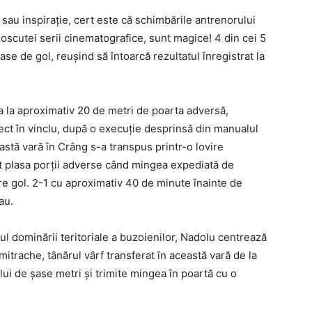
t sau inspiraţie, cert este că schimbările antrenorului
oscutei serii cinematografice, sunt magice! 4 din cei 5
 pase de gol, reuşind să întoarcă rezultatul înregistrat la
 la aproximativ 20 de metri de poarta adversă,
irect în vinclu, după o execuţie desprinsă din manualul
astă vară în Crâng s-a transpus printr-o lovire
it plasa porţii adverse când mingea expediată de
re gol. 2-1 cu aproximativ 40 de minute înainte de
au.
dul dominării teritoriale a buzoienilor, Nadolu centrează
itrache, tânărul vârf transferat în această vară de la
lui de şase metri şi trimite mingea în poartă cu o