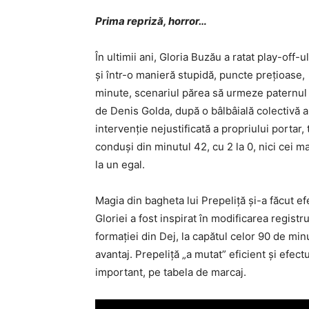
Prima repriză, horror…
În ultimii ani, Gloria Buzău a ratat play-off-
şi într-o manieră stupidă, puncte preţioase,
minute, scenariul părea să urmeze paternul s
de Denis Golda, după o bâlbâială colectivă a
intervenţie nejustificată a propriului portar,
conduşi din minutul 42, cu 2 la 0, nici cei m
la un egal.
Magia din bagheta lui Prepeliţă şi-a făcut ef
Gloriei a fost inspirat în modificarea registr
formaţiei din Dej, la capătul celor 90 de mi
avantaj. Prepeliţă „a mutat” eficient şi efect
important, pe tabela de marcaj.