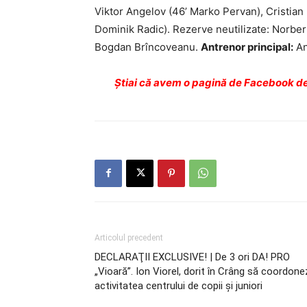
Viktor Angelov (46’ Marko Pervan), Cristian
Dominik Radic). Rezerve neutilizate: Norbe
Bogdan Brîncoveanu.
Antrenor principal:
An
Ştiai că avem o pagină de Facebook de
Articolul precedent
DECLARAŢII EXCLUSIVE! | De 3 ori DA! PRO
„Vioară”. Ion Viorel, dorit în Crâng să coordon
activitatea centrului de copii şi juniori