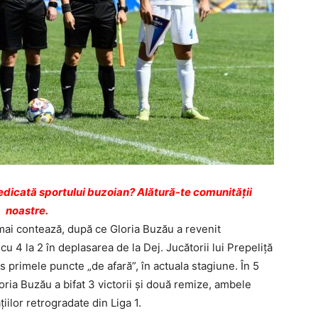
dicată sportului buzoian? Alătură-te comunității
noastre.
 mai contează, după ce Gloria Buzău a revenit
u 4 la 2 în deplasarea de la Dej. Jucătorii lui Prepeliţă
 primele puncte „de afară”, în actuala stagiune. În 5
loria Buzău a bifat 3 victorii şi două remize, ambele
iilor retrogradate din Liga 1.