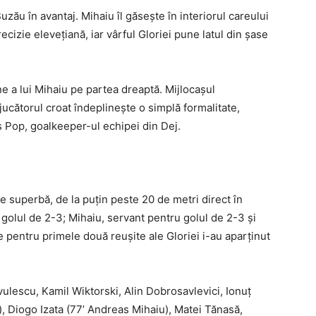
zău în avantaj. Mihaiu îl găseşte în interiorul careului
recizie eleveţiană, iar vârful Gloriei pune latul din şase
e a lui Mihaiu pe partea dreaptă. Mijlocaşul
jucătorul croat îndeplineşte o simplă formalitate,
ş Pop, goalkeeper-ul echipei din Dej.
e superbă, de la puţin peste 20 de metri direct în
 golul de 2-3; Mihaiu, servant pentru golul de 2-3 şi
e pentru primele două reuşite ale Gloriei i-au aparţinut
lescu, Kamil Wiktorski, Alin Dobrosavlevici, Ionuţ
, Diogo Izata (77’ Andreas Mihaiu), Matei Tănasă,