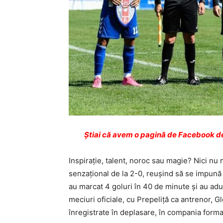
Ştiai că avem o pagină de Facebook de
Inspiraţie, talent, noroc sau magie? Nici nu
senzaţional de la 2-0, reuşind să se impună c
au marcat 4 goluri în 40 de minute şi au adus
meciuri oficiale, cu Prepeliţă ca antrenor, G
înregistrate în deplasare, în compania formaţ