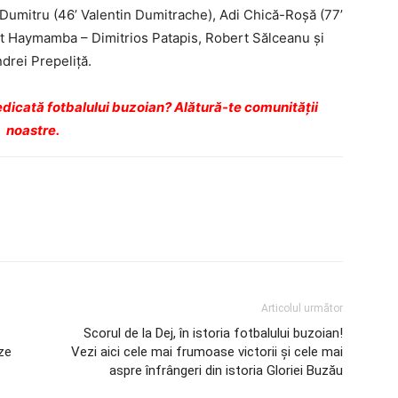
 Dumitru (46’ Valentin Dumitrache), Adi Chică-Roşă (77’
rt Haymamba – Dimitrios Patapis, Robert Sălceanu şi
drei Prepeliţă.
dicată fotbalului buzoian? Alătură-te comunității
noastre.
Articolul următor
Scorul de la Dej, în istoria fotbalului buzoian!
eze
Vezi aici cele mai frumoase victorii şi cele mai
aspre înfrângeri din istoria Gloriei Buzău