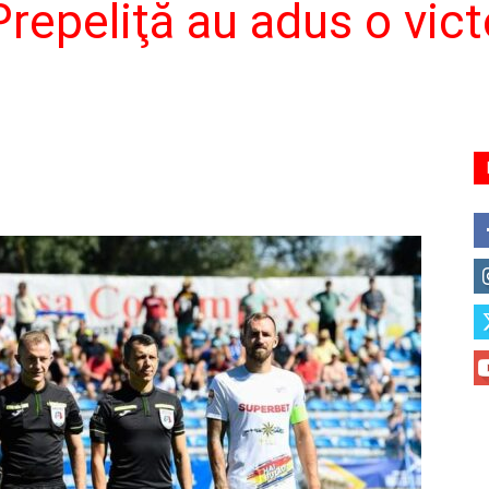
Prepeliţă au adus o vict