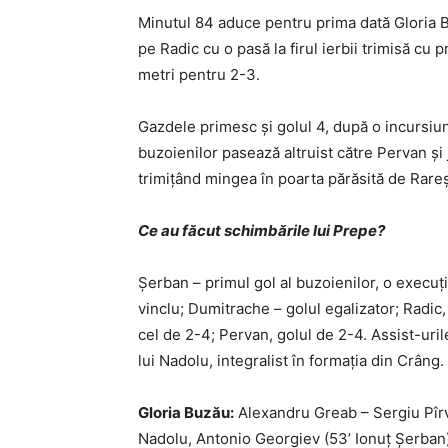
Minutul 84 aduce pentru prima dată Gloria Bu
pe Radic cu o pasă la firul ierbii trimisă cu p
metri pentru 2-3.
Gazdele primesc şi golul 4, după o incursiun
buzoienilor pasează altruist către Pervan şi 
trimiţând mingea în poarta părăsită de Rare
Ce au făcut schimbările lui Prepe?
Şerban – primul gol al buzoienilor, o execuţi
vinclu; Dumitrache – golul egalizator; Radic,
cel de 2-4; Pervan, golul de 2-4. Assist-uril
lui Nadolu, integralist în formaţia din Crâng.
Gloria Buzău:
Alexandru Greab – Sergiu Pîrvu
Nadolu, Antonio Georgiev (53’ Ionuţ Şerban)