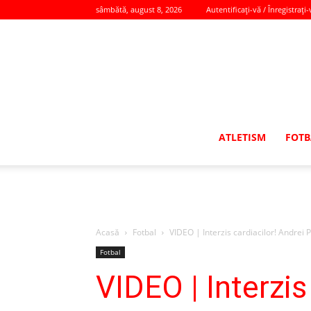
sâmbătă, august 8, 2026
Autentificați-vă / Înregistrați-
ATLETISM
FOTB
Acasă
Fotbal
VIDEO | Interzis cardiacilor! Andrei P
Fotbal
VIDEO | Interzis