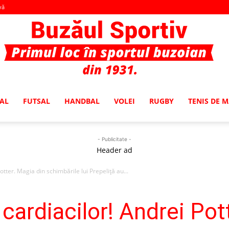
vă
AL
FUTSAL
HANDBAL
VOLEI
RUGBY
TENIS DE 
Buzaul
- Publicitate -
Header ad
otter. Magia din schimbările lui Prepeliţă au...
Sportiv
 cardiacilor! Andrei Pot