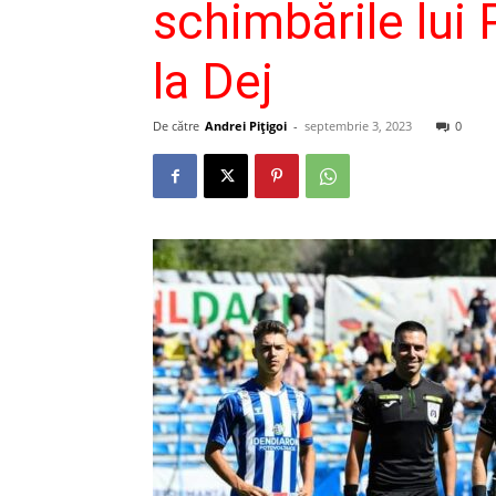
schimbările lui 
la Dej
De către
Andrei Pițigoi
-
septembrie 3, 2023
0