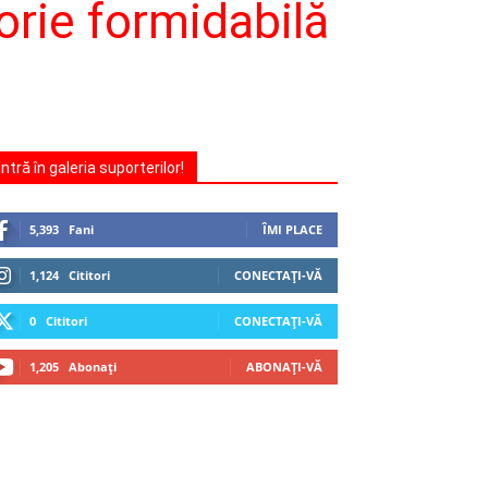
orie formidabilă
Intră în galeria suporterilor!
5,393
Fani
ÎMI PLACE
1,124
Cititori
CONECTAȚI-VĂ
0
Cititori
CONECTAȚI-VĂ
1,205
Abonați
ABONAȚI-VĂ