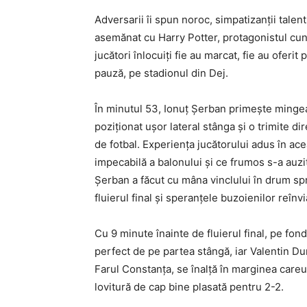
Adversarii îi spun noroc, simpatizanţii talen
asemănat cu Harry Potter, protagonistul cun
jucători înlocuiţi fie au marcat, fie au oferit
pauză, pe stadionul din Dej.
În minutul 53, Ionuţ Şerban primeşte mingea
poziţionat uşor lateral stânga şi o trimite d
de fotbal. Experienţa jucătorului adus în ace
impecabilă a balonului şi ce frumos s-a auz
Şerban a făcut cu mâna vinclului în drum sp
fluierul final şi speranţele buzoienilor reînvi
Cu 9 minute înainte de fluierul final, pe fon
perfect de pe partea stângă, iar Valentin Dum
Farul Constanţa, se înalţă în marginea careu
lovitură de cap bine plasată pentru 2-2.