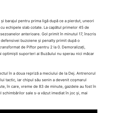
ul şi barajul pentru prima ligă după ce a pierdut, uneori
 cu echipele slab cotate. La capătul primelor 45 de
ezoanelor anterioare. Gol primit în minutul 17, înscris
 defensivei buzoiene şi penalty primit după o
 transformat de Piftor pentru 2 la 0. Demoralizaţi,
ai optimişti suporteri ai Buzăului nu sperau nici măcar
ectul în a doua repriză a meciului de la Dej. Antrenorul
ului tactic, iar chipul său senin a devenit coşmarul
nute, în care, vreme de 83 de minute, gazdele au fost în
ul schimbărilor sale s-a văzut imediat în joc şi, mai