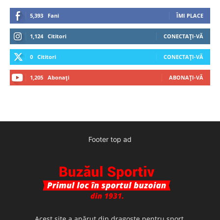
5,393
Fani
ÎMI PLACE
1,124
Cititori
CONECTAȚI-VĂ
0
Cititori
CONECTAȚI-VĂ
1,205
Abonați
ABONAȚI-VĂ
Footer top ad
Acest site a apărut din dragoste pentru sport,