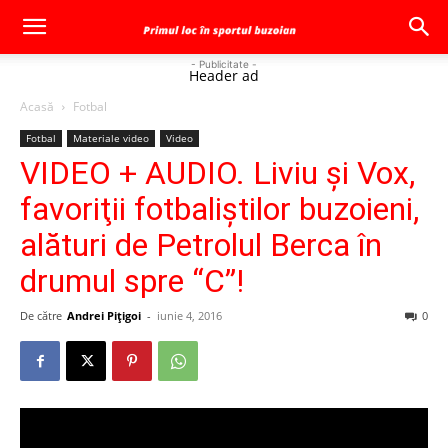
- Publicitate -
Header ad
Acasă
Fotbal
Fotbal
Materiale video
Video
VIDEO + AUDIO. Liviu şi Vox,
favoriţii fotbaliştilor buzoieni,
alături de Petrolul Berca în
drumul spre “C”!
De către
Andrei Pițigoi
-
iunie 4, 2016
0