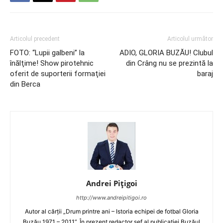
Articolul precedent
Articolul următor
FOTO: “Lupii galbeni” la
ADIO, GLORIA BUZĂU! Clubul
înălţime! Show pirotehnic
din Crâng nu se prezintă la
oferit de suporterii formaţiei
baraj
din Berca
Andrei Pițigoi
http://www.andreipitigoi.ro
Autor al cărţii „Drum printre ani – Istoria echipei de fotbal Gloria
Buzău 1971 – 2011”. În prezent redactor şef al publicaţiei Buzăul