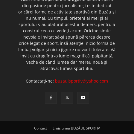
din pasiune pentru jurnalism şi este dedicat
oricărei forme de activitate sportivă din Buzău şi
nu numai. Cu timpul, prieteni ai mei şi ai
sportului s-au alăturat acestui demers, pentru a
construi ceea ce vedeţi acum. Oricine simte
nevoia e invitat să-şi spună părerea despre
orice legat de sport, însă atenţie: nicio formă de
limbaj vulgar şi nicio jignire nu vor fi tolerate. Vă
invit cu drag într-o lume magnifică, palpitantă,
veche de când lumea dar mereu nouă şi
atractivă: lumea sportului.
Contactați-ne:
buzaulsportiv@yahoo.com
Contact
Emisiunea BUZĂUL SPORTIV