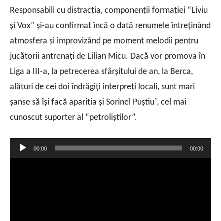
Responsabili cu distracţia, componenţii formaţiei “Liviu
şi Vox” şi-au confirmat încă o dată renumele întreţinând
atmosfera şi improvizând pe moment melodii pentru
jucătorii antrenaţi de Lilian Micu. Dacă vor promova în
Liga a III-a, la petrecerea sfârşitului de an, la Berca,
alături de cei doi îndrăgiţi interpreţi locali, sunt mari
şanse să îşi facă apariţia şi Sorinel Puştiu`, cel mai
cunoscut suporter al “petroliştilor”.
Player
00:00
00:00
audio