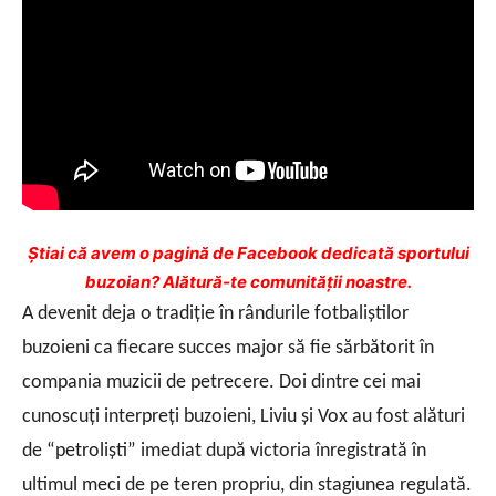
Ştiai că avem o pagină de Facebook dedicată sportului
buzoian? Alătură-te comunității noastre.
A devenit deja o tradiţie în rândurile fotbaliştilor
buzoieni ca fiecare succes major să fie sărbătorit în
compania muzicii de petrecere. Doi dintre cei mai
cunoscuţi interpreţi buzoieni, Liviu şi Vox au fost alături
de “petrolişti” imediat după victoria înregistrată în
ultimul meci de pe teren propriu, din stagiunea regulată.