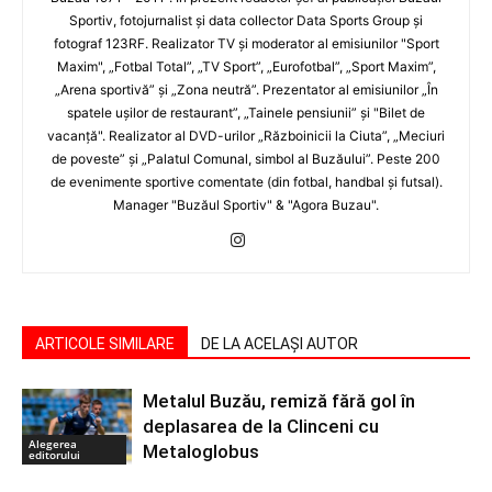
Sportiv, fotojurnalist şi data collector Data Sports Group şi
fotograf 123RF. Realizator TV şi moderator al emisiunilor "Sport
Maxim", „Fotbal Total”, „TV Sport”, „Eurofotbal”, „Sport Maxim”,
„Arena sportivă” şi „Zona neutră”. Prezentator al emisiunilor „În
spatele uşilor de restaurant”, „Tainele pensiunii” şi "Bilet de
vacanţă". Realizator al DVD-urilor „Războinicii la Ciuta”, „Meciuri
de poveste” şi „Palatul Comunal, simbol al Buzăului”. Peste 200
de evenimente sportive comentate (din fotbal, handbal şi futsal).
Manager "Buzăul Sportiv" & "Agora Buzau".
ARTICOLE SIMILARE
DE LA ACELAȘI AUTOR
Metalul Buzău, remiză fără gol în
deplasarea de la Clinceni cu
Alegerea
Metaloglobus
editorului