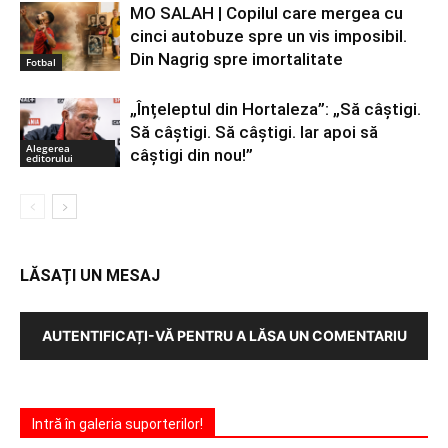
MO SALAH | Copilul care mergea cu
cinci autobuze spre un vis imposibil.
Din Nagrig spre imortalitate
Fotbal
„Înțeleptul din Hortaleza”: „Să câștigi.
Să câștigi. Să câștigi. Iar apoi să
Alegerea
câștigi din nou!”
editorului
LĂSAȚI UN MESAJ
AUTENTIFICAȚI-VĂ PENTRU A LĂSA UN COMENTARIU
Intră în galeria suporterilor!