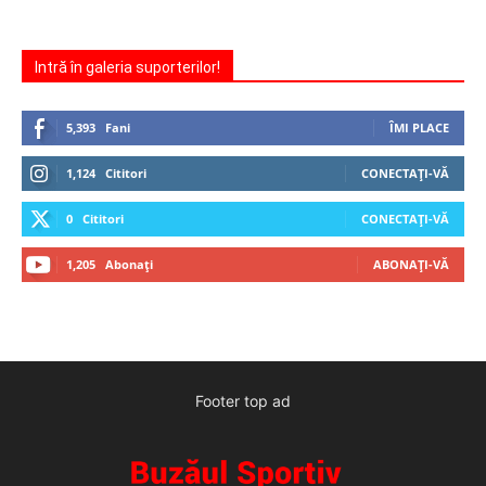
Intră în galeria suporterilor!
5,393
Fani
ÎMI PLACE
1,124
Cititori
CONECTAȚI-VĂ
0
Cititori
CONECTAȚI-VĂ
1,205
Abonați
ABONAȚI-VĂ
Footer top ad