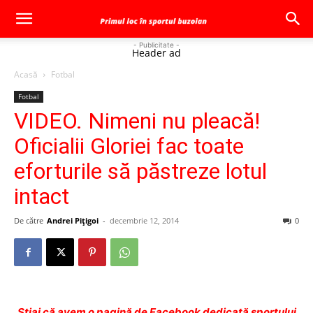
- Publicitate -
Header ad
Acasă
Fotbal
Fotbal
VIDEO. Nimeni nu pleacă!
Oficialii Gloriei fac toate
eforturile să păstreze lotul
intact
De către
Andrei Pițigoi
-
decembrie 12, 2014
0
Ştiai că avem o pagină de Facebook dedicată sportului