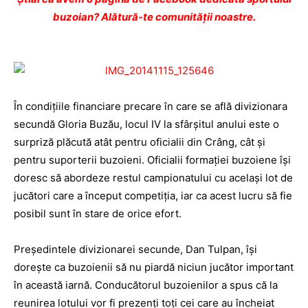
buzoian? Alătură-te comunității noastre.
În condițiile financiare precare în care se află divizionara
secundă Gloria Buzău, locul IV la sfârșitul anului este o
surpriză plăcută atât pentru oficialii din Crâng, cât și
pentru suporterii buzoieni. Oficialii formației buzoiene își
doresc să abordeze restul campiona­tului cu același lot de
jucători care a început competiția, iar ca acest lucru să fie
posibil sunt în stare de orice efort.
Președintele divizionarei secunde, Dan Tulpan, își
dorește ca buzoienii să nu piardă niciun jucător important
în această iarnă. Conducătorul buzoienilor a spus că la
reunirea lotului vor fi prezenți toți cei care au încheiat