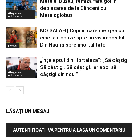
Metalul Buzău, remiză fără gol în
deplasarea de la Clinceni cu
Alegerea
Metaloglobus
editorului
MO SALAH | Copilul care mergea cu
cinci autobuze spre un vis imposibil.
Din Nagrig spre imortalitate
Fotbal
„Înțeleptul din Hortaleza”: „Să câștigi.
Să câștigi. Să câștigi. Iar apoi să
Alegerea
câștigi din nou!”
editorului
LĂSAȚI UN MESAJ
AUTENTIFICAȚI-VĂ PENTRU A LĂSA UN COMENTARIU