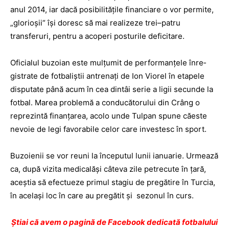
anul 2014, iar dacă posibilitățile financiare o vor permite,
„glorioșii“ își doresc să mai realizeze trei–patru
transferuri, pentru a acoperi posturile deficitare.
Oficialul buzoian este mul­țumit de performanțele înre­
gistrate de fotbaliștii an­tre­nați de Ion Viorel în etapele
disputate până acum în cea dintâi serie a ligii secunde la
fotbal. Marea proble­mă a conducătorului din Crâng o
reprezintă finanțarea, acolo unde Tulpan spune căeste
nevoie de legi favorabile celor care investesc în sport.
Buzoienii se vor reuni la începutul lunii ianuarie. Ur­mează
ca, după vizita medicalăși câteva zile petrecute în țară,
aceștia să efectueze primul stagiu de pregătire în Turcia,
în același loc în care au pregătit și sezonul în curs.
Ştiai că avem o pagină de Facebook dedicată fotbalului