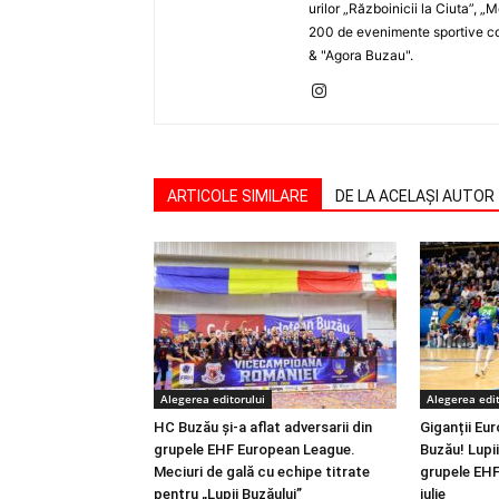
urilor „Războinicii la Ciuta”, 
200 de evenimente sportive com
& "Agora Buzau".
ARTICOLE SIMILARE
DE LA ACELAȘI AUTOR
Alegerea editorului
Alegerea edit
HC Buzău și-a aflat adversarii din
Giganții Eur
grupele EHF European League.
Buzău! Lupii 
Meciuri de gală cu echipe titrate
grupele EHF
pentru „Lupii Buzăului”
iulie