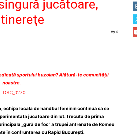
singură jucătoare,
tinereţe
0
dicată sportului buzoian? Alătură-te comunității
noastre.
ă, echipa locală de handbal feminin continuă să se
erimentată jucătoare din lot. Trecută de prima
e principala „gură de foc” a trupei antrenate de Romeo
rcate în confruntarea cu Rapid Bucureşti.