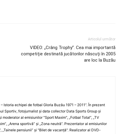
Articolul următor
VIDEO: „Crâng Trophy”. Cea mai importantă
competiţie destinată jucătorilor născuţi în 2005
are loc la Buzău
i – Istoria echipei de fotbal Gloria Buzău 1971 – 2011”. În prezent
ul Sportiv, fotojurnalist şi data collector Data Sports Group şi
i moderator al emisiunilor "Sport Maxim", „Fotbal Total”, „TV
xim”, „Arena sportivă” şi „Zona neutră”. Prezentator al emisiunilor
”, „Tainele pensiunii” şi "Bilet de vacanţă". Realizator al DVD-