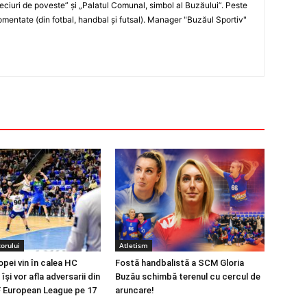
„Meciuri de poveste” şi „Palatul Comunal, simbol al Buzăului”. Peste
entate (din fotbal, handbal şi futsal). Manager "Buzăul Sportiv"
orului
Atletism
opei vin în calea HC
Fostă handbalistă a SCM Gloria
își vor afla adversarii din
Buzău schimbă terenul cu cercul de
 European League pe 17
aruncare!