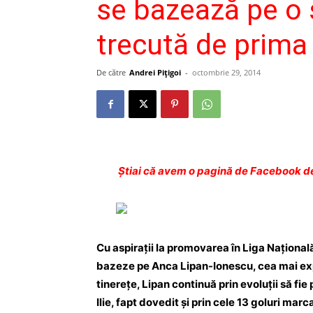
se bazează pe o 
trecută de prima 
De către
Andrei Pițigoi
-
octombrie 29, 2014
Ştiai că avem o pagină de Facebook de
Cu aspiraţii la promovarea în Liga Naţional
bazeze pe Anca Lipan-Ionescu, cea mai exp
tinereţe, Lipan continuă prin evoluţii să fi
Ilie, fapt dovedit şi prin cele 13 goluri ma