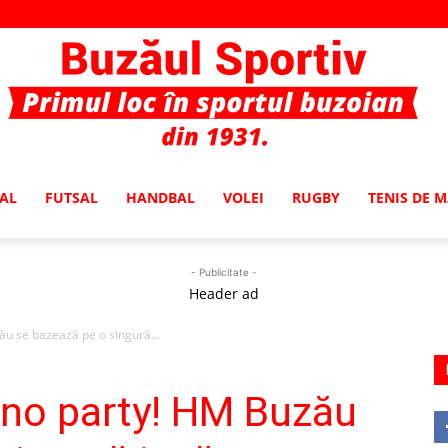
AL
FUTSAL
HANDBAL
VOLEI
RUGBY
TENIS DE 
Buzaul
- Publicitate -
Header ad
u se bazează pe o singură...
Sportiv
 no party! HM Buzău