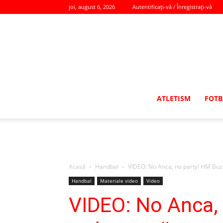
joi, august 6, 2026
Autentificați-vă / Înregistrați-vă
ATLETISM
FOTB
Acasă
Handbal
VIDEO: No Anca, no party! HM Buză
Handbal
Materiale video
Video
VIDEO: No Anca,