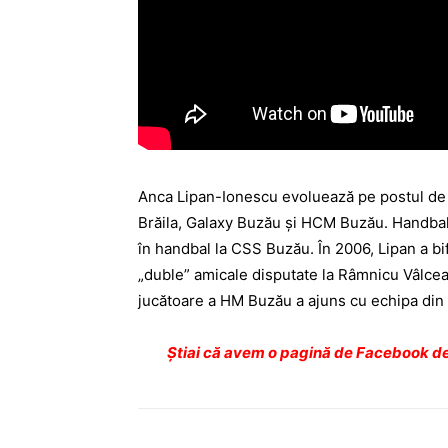
Anca Lipan-Ionescu evoluează pe postul de i
Brăila, Galaxy Buzău şi HCM Buzău.
Handbali
în handbal la CSS Buzău. În 2006, Lipan a bi
„duble” amicale disputate la Râmnicu Vâlcea,
jucătoare a HM Buzău a ajuns cu echipa din 
Ştiai că avem o pagină de Facebook de