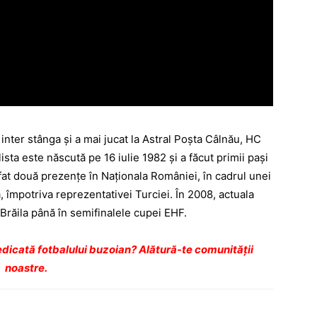
nter stânga şi a mai jucat la Astral Poşta Câlnău, HC
sta este născută pe 16 iulie 1982 şi a făcut primii paşi
fat două prezenţe în Naţionala României, în cadrul unei
 împotriva reprezentativei Turciei. În 2008, actuala
Brăila până în semifinalele cupei EHF.
dicată fotbalului buzoian? Alătură-te comunității
noastre.