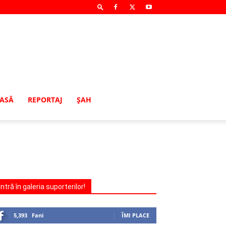
MASĂ
REPORTAJ
ŞAH
Intră în galeria suporterilor!
5,393
Fani
ÎMI PLACE