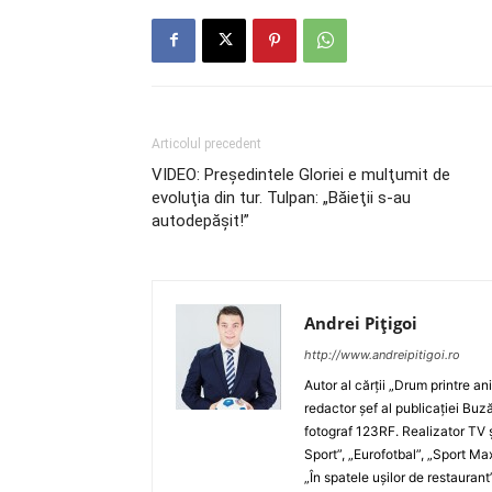
Articolul precedent
VIDEO: Preşedintele Gloriei e mulţumit de
evoluţia din tur. Tulpan: „Băieţii s-au
autodepăşit!”
Andrei Pițigoi
http://www.andreipitigoi.ro
Autor al cărţii „Drum printre an
redactor şef al publicaţiei Buză
fotograf 123RF. Realizator TV ş
Sport”, „Eurofotbal”, „Sport Ma
„În spatele uşilor de restaurant