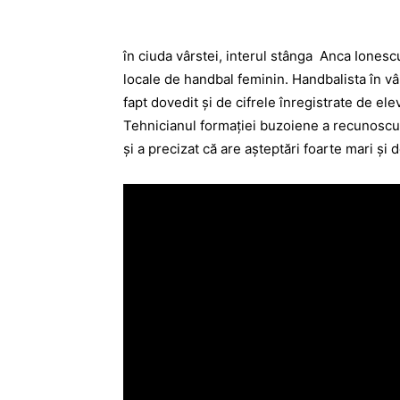
în ciuda vârstei, interul stânga Anca Ionesc
locale de handbal feminin. Handbalista în vâr
fapt dovedit şi de cifrele înregistrate de ele
Tehnicianul formaţiei buzoiene a recunoscut f
şi a precizat că are aşteptări foarte mari şi 