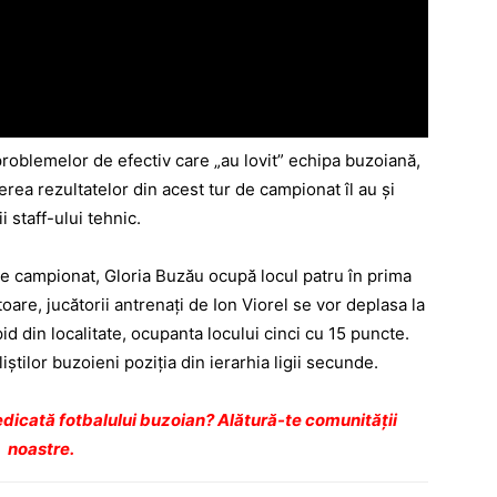
 problemelor de efectiv care „au lovit” echipa buzoiană,
rea rezultatelor din acest tur de campionat îl au şi
 staff-ului tehnic.
 de campionat, Gloria Buzău ocupă locul patru în prima
toare, jucătorii antrenaţi de Ion Viorel se vor deplasa la
d din localitate, ocupanta locului cinci cu 15 puncte.
tilor buzoieni poziţia din ierarhia ligii secunde.
dicată fotbalului buzoian? Alătură-te comunității
noastre.