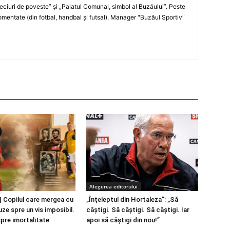
„Meciuri de poveste” şi „Palatul Comunal, simbol al Buzăului”. Peste
entate (din fotbal, handbal şi futsal). Manager "Buzăul Sportiv"
Alegerea editorului
 Copilul care mergea cu
„Înțeleptul din Hortaleza”: „Să
ze spre un vis imposibil.
câștigi. Să câștigi. Să câștigi. Iar
spre imortalitate
apoi să câștigi din nou!”