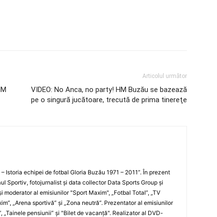
Articolul următor
HM
VIDEO: No Anca, no party! HM Buzău se bazează
pe o singură jucătoare, trecută de prima tinereţe
i – Istoria echipei de fotbal Gloria Buzău 1971 – 2011”. În prezent
ul Sportiv, fotojurnalist şi data collector Data Sports Group şi
i moderator al emisiunilor "Sport Maxim", „Fotbal Total”, „TV
xim”, „Arena sportivă” şi „Zona neutră”. Prezentator al emisiunilor
”, „Tainele pensiunii” şi "Bilet de vacanţă". Realizator al DVD-