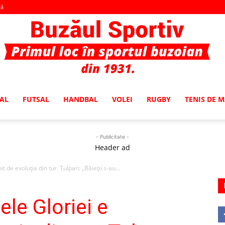
vă
AL
FUTSAL
HANDBAL
VOLEI
RUGBY
TENIS DE 
Buzaul
- Publicitate -
Header ad
 de evoluţia din tur. Tulpan: „Băieţii s-au...
Sportiv
le Gloriei e