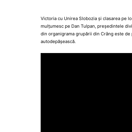
Victoria cu Unirea Slobozia şi clasarea pe loc
mulţumesc pe Dan Tulpan, preşedintele divi
din organigrama grupării din Crâng este de pă
autodepăşească.