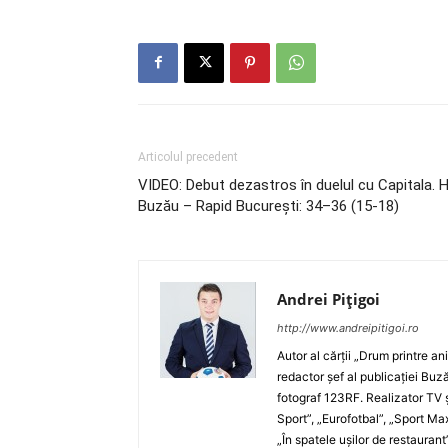
Articolul precedent
VIDEO: Debut dezastros în duelul cu Capitala. 
Buzău – Rapid Bucureşti: 34–36 (15-18)
Andrei Pițigoi
http://www.andreipitigoi.ro
Autor al cărţii „Drum printre an
redactor şef al publicaţiei Buză
fotograf 123RF. Realizator TV ş
Sport”, „Eurofotbal”, „Sport Ma
„În spatele uşilor de restaurant