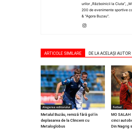
urilor „Războinicii la Ciuta”, 
200 de evenimente sportive com
& "Agora Buzau".
ARTICOLE SIMILARE
DE LA ACELAȘI AUTOR
Alegerea editorului
Fotbal
Metalul Buzău, remiză fără gol în
MO SALAH |
deplasarea de la Clinceni cu
cinci autobu
Metaloglobus
Din Nagrig 