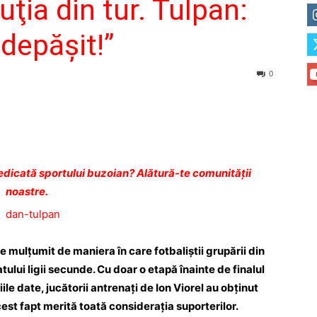
ţia din tur. Tulpan:
odepăşit!”
0
dicată sportului buzoian? Alătură-te comunității
noastre.
e mulţumit de maniera în care fotbaliştii grupării din
ului ligii secunde. Cu doar o etapă înainte de finalul
iile date, jucătorii antrenaţi de Ion Viorel au obţinut
cest fapt merită toată consideraţia suporterilor.