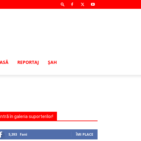
MASĂ
REPORTAJ
ŞAH
Intră în galeria suporterilor!
5,393
Fani
ÎMI PLACE