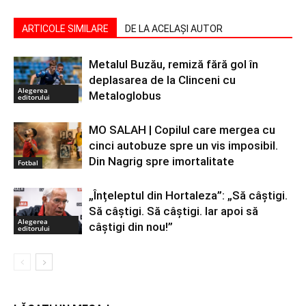
ARTICOLE SIMILARE
DE LA ACELAȘI AUTOR
Metalul Buzău, remiză fără gol în
deplasarea de la Clinceni cu
Alegerea
Metaloglobus
editorului
MO SALAH | Copilul care mergea cu
cinci autobuze spre un vis imposibil.
Din Nagrig spre imortalitate
Fotbal
„Înțeleptul din Hortaleza”: „Să câștigi.
Să câștigi. Să câștigi. Iar apoi să
Alegerea
câștigi din nou!”
editorului