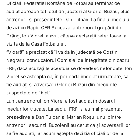
Oficialii Federaţiei Române de Fotbal au terminat de
audiat aproape tot lotul de jucători al Gloriei Buzău, plus
antrenorii şi preşedintele Dan Tulpan. La finalul meciului
de azi cu Rapid CFR Suceava, antrenorul grupării din
Crâng, Ion Viorel, a avut câteva declaraţii referitoare la
vizita de la Casa Fotbalului.
“Vioară” a precizat că îl va da în judecată pe Costin
Negraru, conducătorul Comisiei de Integritate din cadrul
FRF, dacă acuzaţiile acestuia se dovedesc nefondate. Ion
Viorel se aşteaptă ca, în perioada imediat următoare, să
fie audiaţi şi adversarii Gloriei Buzău din meciurile
suspectate de “blat”.
Luni, antrenorul Ion Viorel a fost audiat în dosarul
meciurilor trucate. La sediul FRF s-au mai prezentat
preşedintele Dan Tulpan şi Marian Roşu, unul dintre
antrenorii secunzi. Buzoienii au cerut ca şi adversarii lor
să fie audiaţi, iar acum aşteptă decizia oficialilor de la