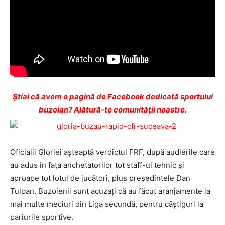
Ştiai că avem o pagină de Facebook dedicată sportului
buzoian? Alătură-te comunității noastre.
Oficialii Gloriei aşteaptă verdictul FRF, după audierile care
au adus în faţa anchetatorilor tot staff-ul tehnic şi
aproape tot lotul de jucători, plus preşedintele Dan
Tulpan. Buzoienii sunt acuzaţi că au făcut aranjamente la
mai multe meciuri din Liga secundă, pentru câştiguri la
pariurile sportive.