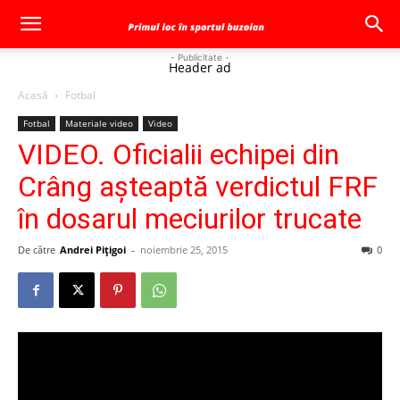
- Publicitate -
Header ad
Acasă
Fotbal
Fotbal
Materiale video
Video
VIDEO. Oficialii echipei din
Crâng aşteaptă verdictul FRF
în dosarul meciurilor trucate
De către
Andrei Pițigoi
-
noiembrie 25, 2015
0