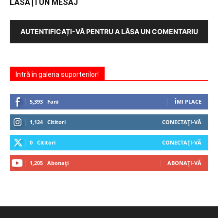
LĂSAȚI UN MESAJ
AUTENTIFICAȚI-VĂ PENTRU A LĂSA UN COMENTARIU
Intră în galeria suporterilor!
5,393
Fani
ÎMI PLACE
1,124
Cititori
CONECTAȚI-VĂ
0
Cititori
CONECTAȚI-VĂ
1,205
Abonați
ABONAȚI-VĂ