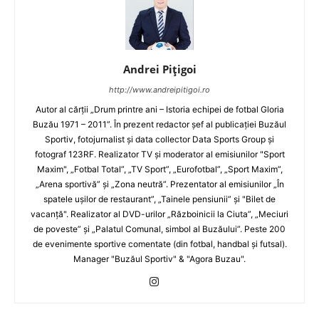
Andrei Pițigoi
http://www.andreipitigoi.ro
Autor al cărţii „Drum printre ani – Istoria echipei de fotbal Gloria
Buzău 1971 – 2011”. În prezent redactor şef al publicaţiei Buzăul
Sportiv, fotojurnalist şi data collector Data Sports Group şi
fotograf 123RF. Realizator TV şi moderator al emisiunilor "Sport
Maxim", „Fotbal Total”, „TV Sport”, „Eurofotbal”, „Sport Maxim”,
„Arena sportivă” şi „Zona neutră”. Prezentator al emisiunilor „În
spatele uşilor de restaurant”, „Tainele pensiunii” şi "Bilet de
vacanţă". Realizator al DVD-urilor „Războinicii la Ciuta”, „Meciuri
de poveste” şi „Palatul Comunal, simbol al Buzăului”. Peste 200
de evenimente sportive comentate (din fotbal, handbal şi futsal).
Manager "Buzăul Sportiv" & "Agora Buzau".