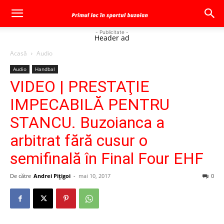
- Publicitate -
Header ad
Acasă
Audio
Audio
Handbal
VIDEO | PRESTAŢIE
IMPECABILĂ PENTRU
STANCU. Buzoianca a
arbitrat fără cusur o
semifinală în Final Four EHF
De către
Andrei Pițigoi
-
mai 10, 2017
0