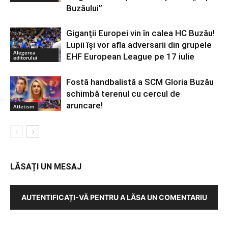
Buzăului”
Giganții Europei vin în calea HC Buzău!
Lupii își vor afla adversarii din grupele
Alegerea
EHF European League pe 17 iulie
editorului
Fostă handbalistă a SCM Gloria Buzău
schimbă terenul cu cercul de
aruncare!
Atletism
LĂSAȚI UN MESAJ
AUTENTIFICAȚI-VĂ PENTRU A LĂSA UN COMENTARIU