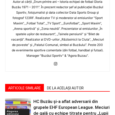
Autor al cărţii „Drum printre ani – Istoria echipei de fotbal Gloria
Buzău 1971 – 2011”. În prezent redactor şef al publicaţiei Buzăul
Sportiv, fotojurnalist şi data collector Data Sports Group şi
fotograf 123RF. Realizator TV şi moderator al emisiunilor "Sport
Maxim", „Fotbal Total”, „TV Sport”, „Eurofotbal”, „Sport Maxim”,
„Arena sportivă” şi „Zona neutră”. Prezentator al emisiunilor „În
spatele uşilor de restaurant”, „Tainele pensiunii” şi "Bilet de
vacanţă". Realizator al DVD-urilor „Războinicii la Ciuta”, „Meciuri
de poveste” şi „Palatul Comunal, simbol al Buzăului”. Peste 200
de evenimente sportive comentate (din fotbal, handbal şi futsal).
Manager "Buzăul Sportiv" & "Agora Buzau".
ARTICOLE SIMILARE
DE LA ACELAȘI AUTOR
HC Buzău și-a aflat adversarii din
grupele EHF European League. Meciuri
Alegerea
de gală cu echipe titrate pentru „Lupii
editorului