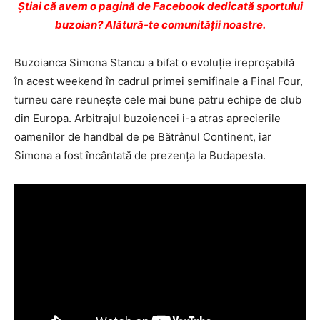
Ştiai că avem o pagină de Facebook dedicată sportului
buzoian? Alătură-te comunității noastre.
Buzoianca Simona Stancu a bifat o evoluţie ireproşabilă
în acest weekend în cadrul primei semifinale a Final Four,
turneu care reuneşte cele mai bune patru echipe de club
din Europa. Arbitrajul buzoiencei i-a atras aprecierile
oamenilor de handbal de pe Bătrânul Continent, iar
Simona a fost încântată de prezenţa la Budapesta.