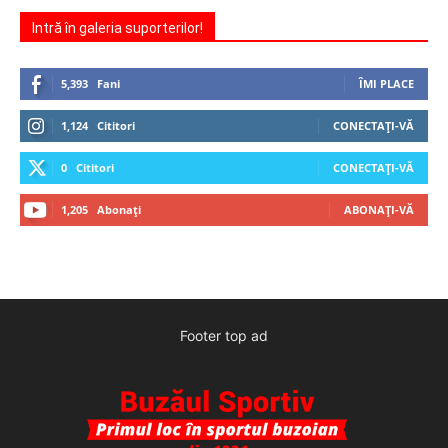
Intră în galeria suporterilor!
5,393
Fani
ÎMI PLACE
1,124
Cititori
CONECTAȚI-VĂ
0
Cititori
CONECTAȚI-VĂ
1,205
Abonați
ABONAȚI-VĂ
Footer top ad