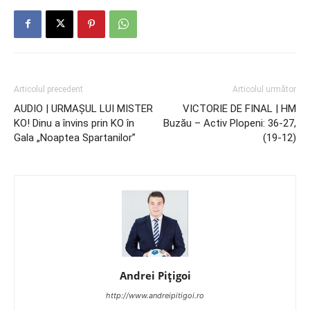
Articolul precedent
Articolul următor
AUDIO | URMAŞUL LUI MISTER
VICTORIE DE FINAL | HM
KO! Dinu a învins prin KO în
Buzău – Activ Plopeni: 36-27,
Gala „Noaptea Spartanilor”
(19-12)
Andrei Pițigoi
http://www.andreipitigoi.ro