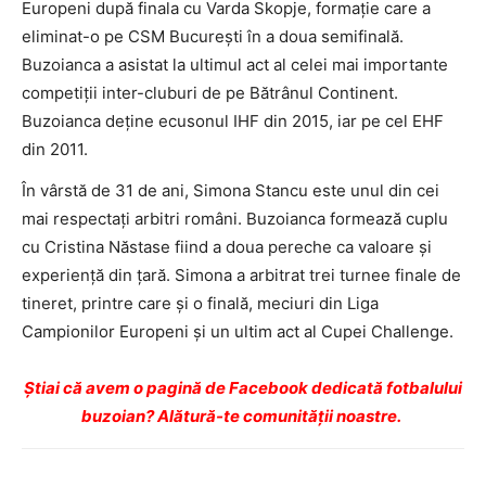
Europeni după finala cu Varda Skopje, formaţie care a
eliminat-o pe CSM Bucureşti în a doua semifinală.
Buzoianca a asistat la ultimul act al celei mai importante
competiţii inter-cluburi de pe Bătrânul Continent.
Buzoianca deţine ecusonul IHF din 2015, iar pe cel EHF
din 2011.
În vârstă de 31 de ani, Simona Stancu este unul din cei
mai respectaţi arbitri români. Buzoianca formează cuplu
cu Cristina Năstase fiind a doua pereche ca valoare şi
experienţă din ţară. Simona a arbitrat trei turnee finale de
tineret, printre care şi o finală, meciuri din Liga
Campionilor Europeni şi un ultim act al Cupei Challenge.
Ştiai că avem o pagină de Facebook dedicată fotbalului
buzoian? Alătură-te comunității noastre.