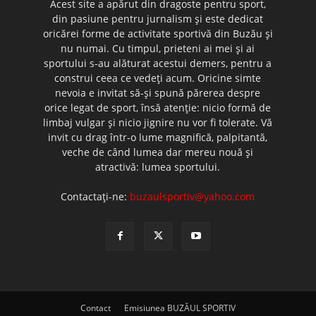
Acest site a apărut din dragoste pentru sport,
din pasiune pentru jurnalism şi este dedicat
oricărei forme de activitate sportivă din Buzău şi
nu numai. Cu timpul, prieteni ai mei şi ai
sportului s-au alăturat acestui demers, pentru a
construi ceea ce vedeţi acum. Oricine simte
nevoia e invitat să-şi spună părerea despre
orice legat de sport, însă atenţie: nicio formă de
limbaj vulgar şi nicio jignire nu vor fi tolerate. Vă
invit cu drag într-o lume magnifică, palpitantă,
veche de când lumea dar mereu nouă şi
atractivă: lumea sportului.
Contactați-ne:
buzaulsportiv@yahoo.com
Contact
Emisiunea BUZĂUL SPORTIV