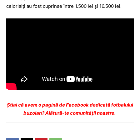
celorlalți au fost cuprinse între 1.500 lei și 16.500 lei.
Ştiai că avem o pagină de Facebook dedicată fotbalului
buzoian? Alătură-te comunității noastre.