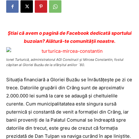
Ştiai că avem o pagină de Facebook dedicată sportului
buzoian? Alătură-te comunității noastre.
Ionel Turturică, administratorul AGI Construct şi Mircea Constantin, fostul
căpitan al Gloriei Buzău de la sfârşitul aniilor `80.
Situația financiară a Gloriei Buzău se înrăutățește pe zi ce
trece. Datoriile grupării din Crâng sunt de aproximativ
2.000.000 lei sumă la care se adaugă și cheltuielile
curente. Cum municipalitatatea este singura sursă
puternică și constantă de venit a formației din Crâng, iar
banii proveniți de la Palatul Comunal se îndreaptă spre
datoriile din trecut, este greu de crezut că formația
prezidată de Dan Tulpan va naviga curând în ape liniștite.