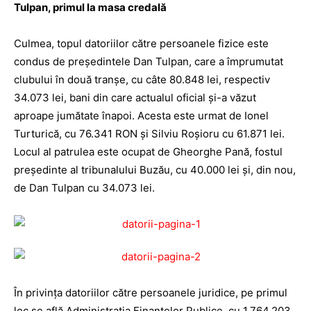
Tulpan, primul la masa credală
Culmea, topul datoriilor către persoanele fizice este
condus de președintele Dan Tulpan, care a împrumutat
clubului în două tranșe, cu câte 80.848 lei, respectiv
34.073 lei, bani din care actualul oficial și-a văzut
aproape jumătate înapoi. Acesta este urmat de Ionel
Turturică, cu 76.341 RON și Silviu Roșioru cu 61.871 lei.
Locul al patrulea este ocupat de Gheorghe Pană, fostul
președinte al tribunalului Buzău, cu 40.000 lei și, din nou,
de Dan Tulpan cu 34.073 lei.
În privința datoriilor către persoanele juridice, pe primul
loc se află Administrația Finanțelor Publice, cu 1.764.203