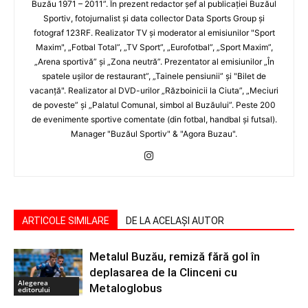
Buzău 1971 – 2011”. În prezent redactor şef al publicaţiei Buzăul
Sportiv, fotojurnalist şi data collector Data Sports Group şi
fotograf 123RF. Realizator TV şi moderator al emisiunilor "Sport
Maxim", „Fotbal Total”, „TV Sport”, „Eurofotbal”, „Sport Maxim”,
„Arena sportivă” şi „Zona neutră”. Prezentator al emisiunilor „În
spatele uşilor de restaurant”, „Tainele pensiunii” şi "Bilet de
vacanţă". Realizator al DVD-urilor „Războinicii la Ciuta”, „Meciuri
de poveste” şi „Palatul Comunal, simbol al Buzăului”. Peste 200
de evenimente sportive comentate (din fotbal, handbal şi futsal).
Manager "Buzăul Sportiv" & "Agora Buzau".
ARTICOLE SIMILARE
DE LA ACELAȘI AUTOR
Metalul Buzău, remiză fără gol în
deplasarea de la Clinceni cu
Alegerea
Metaloglobus
editorului