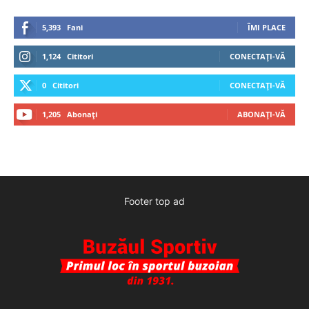
5,393
Fani
ÎMI PLACE
1,124
Cititori
CONECTAȚI-VĂ
0
Cititori
CONECTAȚI-VĂ
1,205
Abonați
ABONAȚI-VĂ
Footer top ad