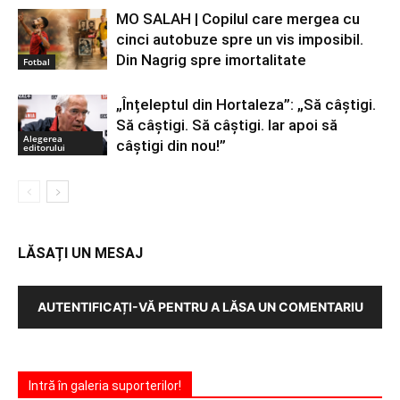
MO SALAH | Copilul care mergea cu
cinci autobuze spre un vis imposibil.
Din Nagrig spre imortalitate
Fotbal
„Înțeleptul din Hortaleza”: „Să câștigi.
Să câștigi. Să câștigi. Iar apoi să
Alegerea
câștigi din nou!”
editorului
LĂSAȚI UN MESAJ
AUTENTIFICAȚI-VĂ PENTRU A LĂSA UN COMENTARIU
Intră în galeria suporterilor!