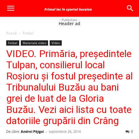
- Publicitate -
Header ad
Acasă
Fotbal
Fotbal
Materiale video
Video
VIDEO. Primăria, președintele
Tulpan, consilierul local
Roșioru și fostul președinte al
Tribunalului Buzău au bani
grei de luat de la Gloria
Buzău. Vezi aici lista cu toate
datoriile grupării din Crâng
De către
Andrei Pițigoi
-
septembrie 26, 2014
0