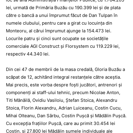
lei, urmată de Primăria Buzău cu 190.399 lei și de plata
către o bancă a unui împrumut făcut de Dan Tulpan în
numele clubului, pentru care a girat cu locuința din
Monteoru, al cărui împrumut ajunge la 154.473 lei.
Locurile patru și cinci sunt ocupate se societățile
comerciale AGI Construct și Florsystem cu 119.229 lei,
respectiv 44.340 lei.
Din cei 47 de membrii de la masa credală, Gloria Buzău a
scăpat de 12, achitând integral restanțele către aceștia.
Mai precis, este vorba despre foști jucători, antrenori și
componenți ai staff-ului tehnic, precum Nicolae Anton,
Titi Mănăilă, Ovidiu Vasiloiu, Ștefan Stoica, Alexandru
Stoi­ca, Florin Alexandru, Adrian Luiceanu, Costin Cucu,
Mihai Olteanu, Dan Sârbu, Costin Pușcă și Mădălin Pușcă.
Cu excepția frațiilor Pușcă, care au primit 30.454 lei
Costin, și 27.800 lei Mădălin sumele individuale ale