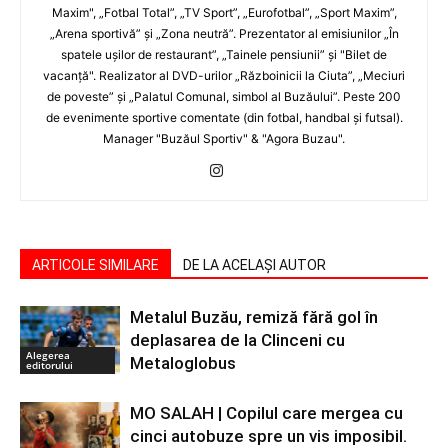
Maxim", „Fotbal Total”, „TV Sport”, „Eurofotbal”, „Sport Maxim”,
„Arena sportivă” şi „Zona neutră”. Prezentator al emisiunilor „În
spatele uşilor de restaurant”, „Tainele pensiunii” şi "Bilet de
vacanţă". Realizator al DVD-urilor „Războinicii la Ciuta”, „Meciuri
de poveste” şi „Palatul Comunal, simbol al Buzăului”. Peste 200
de evenimente sportive comentate (din fotbal, handbal şi futsal).
Manager "Buzăul Sportiv" & "Agora Buzau".
ARTICOLE SIMILARE
DE LA ACELAȘI AUTOR
Metalul Buzău, remiză fără gol în
deplasarea de la Clinceni cu
Alegerea
Metaloglobus
editorului
MO SALAH | Copilul care mergea cu
cinci autobuze spre un vis imposibil.