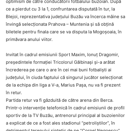
optimism de către conducătorii fotbalului buzoian. După
ce a pierdut cu 3 la 1, confruntarea disputată în tur, la
Blejoi, reprezentativa judeţului Buzău va încerca mâine sa
învingă selecţionata Prahova – Muntenia şi să obţină
biletele pentru finala care se va disputa la Mogoşoaia, în
primăvara anului viitor.
Invitat în cadrul emisiunii Sport Maxim, Ionuţ Dragomir,
preşedintele formaţiei Tricolorul Gălbinaşi şi-a arătat
încrederea pe care o are în cei mai buni fotbalişti ai
judeţului, în ciuda faptului că singurul jucător selecţionat
de la echipa din liga a V-a, Marius Paşa, nu va fi prezent
în retur.
Partida retur va fi găzduită de către arena din Berca.
Printr-o intervenţie telefonică în cadrul emisiunii de profil
sportiv de la TV Buzău, antrenorul principal al buzoienilor
a explicat de ce a fost ales stadionul “petroliştilor”, în
detrimentul terenului sintetic de pe “Cornel Negoescu”.