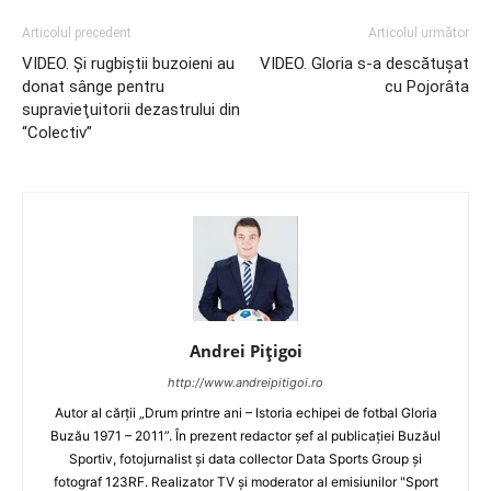
Articolul precedent
Articolul următor
VIDEO. Şi rugbiştii buzoieni au
VIDEO. Gloria s-a descătuşat
donat sânge pentru
cu Pojorâta
supravieţuitorii dezastrului din
“Colectiv”
Andrei Pițigoi
http://www.andreipitigoi.ro
Autor al cărţii „Drum printre ani – Istoria echipei de fotbal Gloria
Buzău 1971 – 2011”. În prezent redactor şef al publicaţiei Buzăul
Sportiv, fotojurnalist şi data collector Data Sports Group şi
fotograf 123RF. Realizator TV şi moderator al emisiunilor "Sport