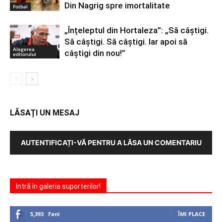
Din Nagrig spre imortalitate
Fotbal
„Înțeleptul din Hortaleza”: „Să câștigi.
Să câștigi. Să câștigi. Iar apoi să
Alegerea
câștigi din nou!”
editorului
LĂSAȚI UN MESAJ
AUTENTIFICAȚI-VĂ PENTRU A LĂSA UN COMENTARIU
Intră în galeria suporterilor!
5,393
Fani
ÎMI PLACE