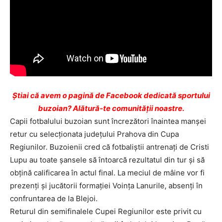
Ştiai că avem o pagină de Facebook dedicată sportului
buzoian? Alătură-te comunității noastre.
Capii fotbalului buzoian sunt încrezători înaintea manşei
retur cu selecţionata judeţului Prahova din Cupa
Regiunilor. Buzoienii cred că fotbaliştii antrenaţi de Cristi
Lupu au toate şansele să întoarcă rezultatul din tur şi să
obţină calificarea în actul final. La meciul de mâine vor fi
prezenţi şi jucătorii formaţiei Voinţa Lanurile, absenţi în
confruntarea de la Blejoi.
Returul din semifinalele Cupei Regiunilor este privit cu