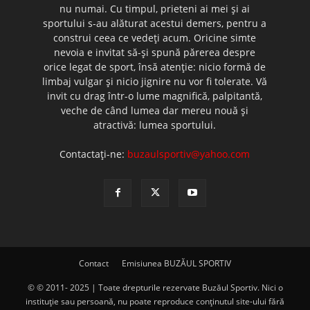
nu numai. Cu timpul, prieteni ai mei şi ai
sportului s-au alăturat acestui demers, pentru a
construi ceea ce vedeţi acum. Oricine simte
nevoia e invitat să-şi spună părerea despre
orice legat de sport, însă atenţie: nicio formă de
limbaj vulgar şi nicio jignire nu vor fi tolerate. Vă
invit cu drag într-o lume magnifică, palpitantă,
veche de când lumea dar mereu nouă şi
atractivă: lumea sportului.
Contactați-ne:
buzaulsportiv@yahoo.com
Contact
Emisiunea BUZĂUL SPORTIV
© © 2011- 2025 | Toate drepturile rezervate Buzăul Sportiv. Nici o
instituţie sau persoană, nu poate reproduce conţinutul site-ului fără