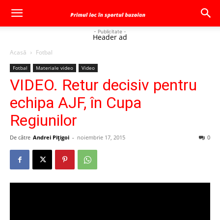
- Publicitate -
Header ad
Acasă
Fotbal
Fotbal
Materiale video
Video
VIDEO. Retur decisiv pentru
echipa AJF, în Cupa
Regiunilor
De către
Andrei Pițigoi
-
noiembrie 17, 2015
0