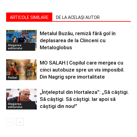
ARTICOLE SIMILARE
DE LA ACELAȘI AUTOR
Metalul Buzău, remiză fără gol în
deplasarea de la Clinceni cu
Alegerea
Metaloglobus
editorului
MO SALAH | Copilul care mergea cu
cinci autobuze spre un vis imposibil.
Din Nagrig spre imortalitate
Fotbal
„Înțeleptul din Hortaleza”: „Să câștigi.
Să câștigi. Să câștigi. Iar apoi să
Alegerea
câștigi din nou!”
editorului