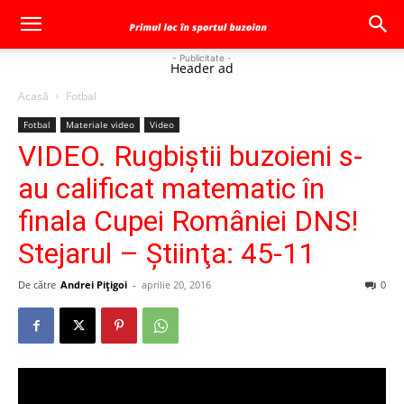
- Publicitate -
Header ad
Acasă
Fotbal
Fotbal
Materiale video
Video
VIDEO. Rugbiştii buzoieni s-
au calificat matematic în
finala Cupei României DNS!
Stejarul – Ştiinţa: 45-11
De către
Andrei Pițigoi
-
aprilie 20, 2016
0