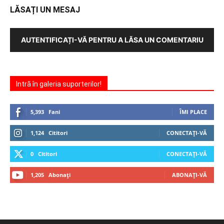
LĂSAȚI UN MESAJ
AUTENTIFICAȚI-VĂ PENTRU A LĂSA UN COMENTARIU
Intră în galeria suporterilor!
5,393
Fani
ÎMI PLACE
1,124
Cititori
CONECTAȚI-VĂ
0
Cititori
CONECTAȚI-VĂ
1,205
Abonați
ABONAȚI-VĂ