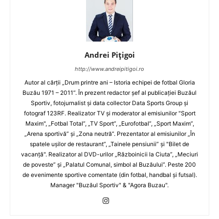
Andrei Pițigoi
http://www.andreipitigoi.ro
Autor al cărţii „Drum printre ani – Istoria echipei de fotbal Gloria
Buzău 1971 – 2011”. În prezent redactor şef al publicaţiei Buzăul
Sportiv, fotojurnalist şi data collector Data Sports Group şi
fotograf 123RF. Realizator TV şi moderator al emisiunilor "Sport
Maxim", „Fotbal Total”, „TV Sport”, „Eurofotbal”, „Sport Maxim”,
„Arena sportivă” şi „Zona neutră”. Prezentator al emisiunilor „În
spatele uşilor de restaurant”, „Tainele pensiunii” şi "Bilet de
vacanţă". Realizator al DVD-urilor „Războinicii la Ciuta”, „Meciuri
de poveste” şi „Palatul Comunal, simbol al Buzăului”. Peste 200
de evenimente sportive comentate (din fotbal, handbal şi futsal).
Manager "Buzăul Sportiv" & "Agora Buzau".