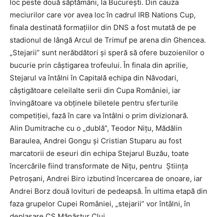
loc peste două săptămâni, la Bucureşti. Din cauza
meciurilor care vor avea loc în cadrul IRB Nations Cup,
finala destinată formaţiilor din DNS a fost mutată de pe
stadionul de lângă Arcul de Trimuf pe arena din Ghencea.
„Stejarii” sunt nerăbdători şi speră să ofere buzoienilor o
bucurie prin câştigarea trofeului. În finala din aprilie,
Stejarul va întâlni în Capitală echipa din Năvodari,
câştigătoare celeilalte serii din Cupa României, iar
învingătoare va obţinele biletele pentru sferturile
competiţiei, fază în care va întâlni o prim divizionară.
Alin Dumitrache cu o „dublă”, Teodor Niţu, Mădălin
Baraulea, Andrei Gongu şi Cristian Stuparu au fost
marcatorii de eseuri din echipa Stejarul Buzău, toate
încercările fiind transformate de Niţu, pentru Ştiinţa
Petroşani, Andrei Biro izbutind încercarea de onoare, iar
Andrei Borz două lovituri de pedeapsă. În ultima etapă din
faza grupelor Cupei României, „stejarii” vor întâlni, în
deplasare CS Mănăştur Cluj.