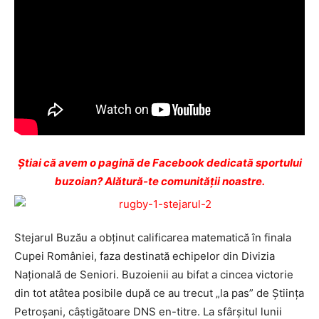
Ştiai că avem o pagină de Facebook dedicată sportului
buzoian? Alătură-te comunității noastre.
Stejarul Buzău a obţinut calificarea matematică în finala
Cupei României, faza destinată echipelor din Divizia
Naţională de Seniori. Buzoienii au bifat a cincea victorie
din tot atâtea posibile după ce au trecut „la pas” de Ştiinţa
Petroşani, câştigătoare DNS en-titre. La sfârşitul lunii