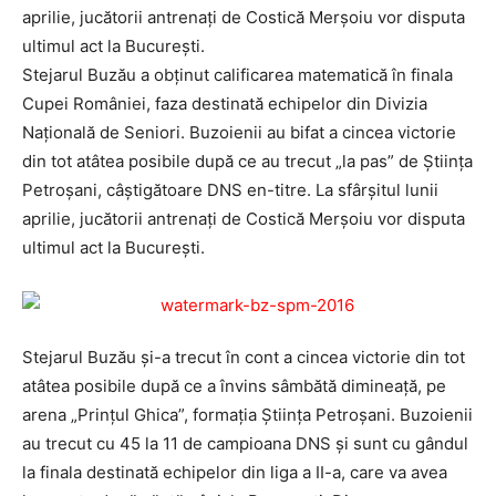
aprilie, jucătorii antrenaţi de Costică Merşoiu vor disputa
ultimul act la Bucureşti.
Stejarul Buzău a obţinut calificarea matematică în finala
Cupei României, faza destinată echipelor din Divizia
Naţională de Seniori. Buzoienii au bifat a cincea victorie
din tot atâtea posibile după ce au trecut „la pas” de Ştiinţa
Petroşani, câştigătoare DNS en-titre. La sfârşitul lunii
aprilie, jucătorii antrenaţi de Costică Merşoiu vor disputa
ultimul act la Bucureşti.
Stejarul Buzău şi-a trecut în cont a cincea victorie din tot
atâtea posibile după ce a învins sâmbătă dimineaţă, pe
arena „Prinţul Ghica”, formaţia Ştiinţa Petroşani. Buzoienii
au trecut cu 45 la 11 de campioana DNS şi sunt cu gândul
la finala destinată echipelor din liga a II-a, care va avea