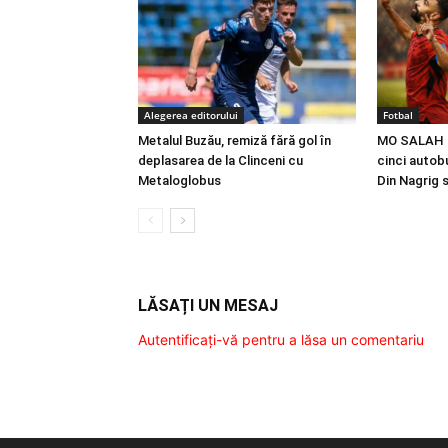
Alegerea editorului
Fotbal
Metalul Buzău, remiză fără gol în
MO SALAH |
deplasarea de la Clinceni cu
cinci autobu
Metaloglobus
Din Nagrig 
LĂSAȚI UN MESAJ
Autentificați-vă pentru a lăsa un comentariu