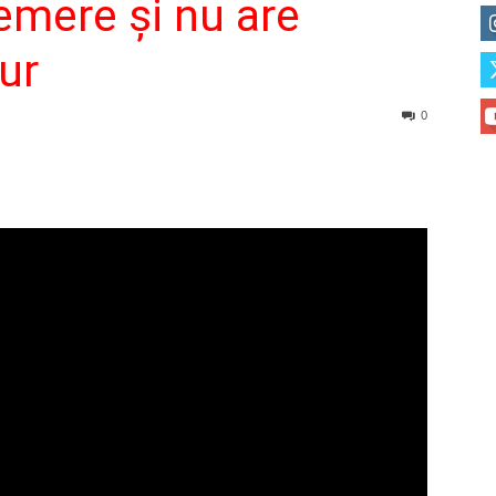
emere şi nu are
ur
0