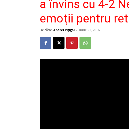
a învins cu 4-2 N
emoţii pentru ret
De către
Andrei Pițigoi
-
iunie 21, 2016