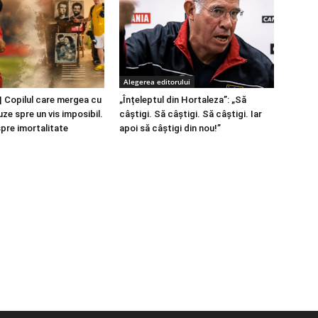
Alegerea editorului
 Copilul care mergea cu
„Înțeleptul din Hortaleza”: „Să
ze spre un vis imposibil.
câștigi. Să câștigi. Să câștigi. Iar
spre imortalitate
apoi să câștigi din nou!”