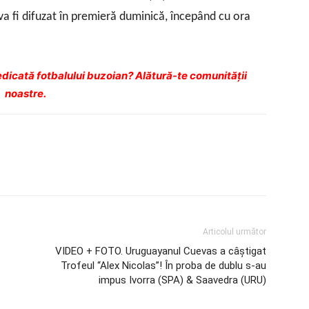
va fi difuzat în premieră duminică, începând cu ora
dicată fotbalului buzoian? Alătură-te comunității
noastre.
Articolul următor
VIDEO + FOTO. Uruguayanul Cuevas a câştigat
Trofeul “Alex Nicolas”! În proba de dublu s-au
impus Ivorra (SPA) & Saavedra (URU)