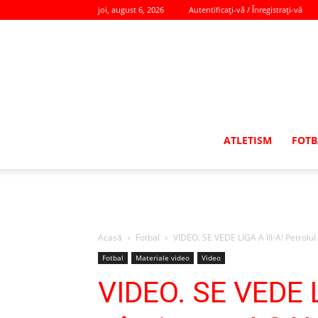
joi, august 6, 2026
Autentificați-vă / Înregistrați-vă
ATLETISM
FOTB
Acasă
Fotbal
VIDEO. SE VEDE LIGA A III-A! Petrolul
Fotbal
Materiale video
Video
VIDEO. SE VEDE LI