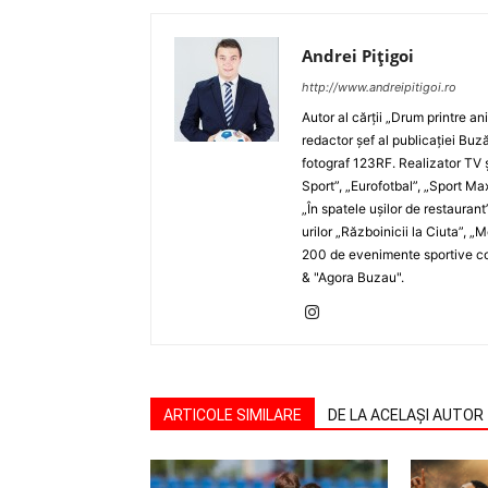
Andrei Pițigoi
http://www.andreipitigoi.ro
Autor al cărţii „Drum printre an
redactor şef al publicaţiei Buză
fotograf 123RF. Realizator TV ş
Sport”, „Eurofotbal”, „Sport Ma
„În spatele uşilor de restaurant
urilor „Războinicii la Ciuta”, 
200 de evenimente sportive com
& "Agora Buzau".
ARTICOLE SIMILARE
DE LA ACELAȘI AUTOR