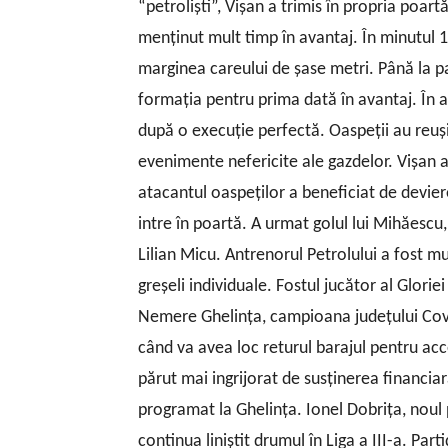
“petrolişti”, Vişan a trimis în propria poart
menţinut mult timp în avantaj. În minutul 
marginea careului de şase metri. Până la pa
formaţia pentru prima dată în avantaj. În a 
după o execuţie perfectă. Oaspeţii au reuş
evenimente nefericite ale gazdelor. Vişan a
atacantul oaspeţilor a beneficiat de devie
intre în poartă. A urmat golul lui Mihăescu
Lilian Micu. Antrenorul Petrolului a fost mu
greşeli individuale. Fostul jucător al Glorie
Nemere Ghelinţa, campioana judeţului Cova
când va avea loc returul barajul pentru acce
părut mai ingrijorat de susţinerea financiar
programat la Ghelinţa. Ionel Dobriţa, noul p
continua liniştit drumul în Liga a III-a. Pa