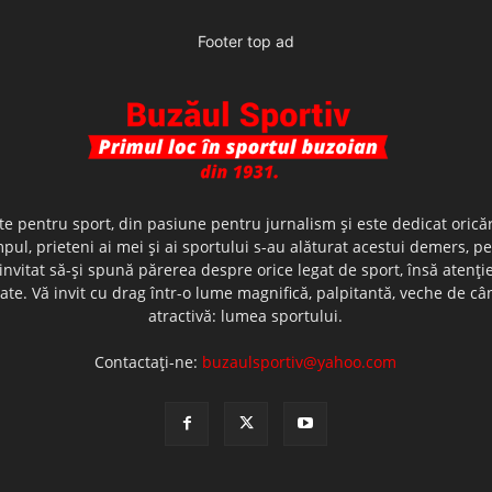
Footer top ad
te pentru sport, din pasiune pentru jurnalism şi este dedicat oricăr
ul, prieteni ai mei şi ai sportului s-au alăturat acestui demers, p
nvitat să-şi spună părerea despre orice legat de sport, însă atenţi
olerate. Vă invit cu drag într-o lume magnifică, palpitantă, veche de
atractivă: lumea sportului.
Contactați-ne:
buzaulsportiv@yahoo.com