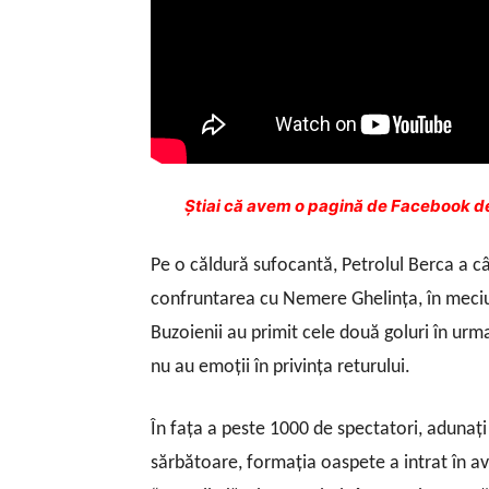
Ştiai că avem o pagină de Facebook de
Pe o căldură sufocantă, Petrolul Berca a câş
confruntarea cu Nemere Ghelinţa, în meciul 
Buzoienii au primit cele două goluri în urma
nu au emoţii în privinţa returului.
În faţa a peste 1000 de spectatori, adunaţi
sărbătoare, formaţia oaspete a intrat în av