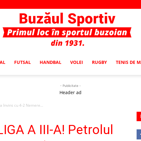
AL
FUTSAL
HANDBAL
VOLEI
RUGBY
TENIS DE 
Buzaul
- Publicitate -
Header ad
 a învins cu 4-2 Nemere...
Sportiv
GA A III-A! Petrolul