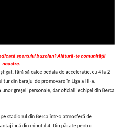
dicată sportului buzoian? Alătură-te comunității
noastre.
tigat, fără să calce pedala de acceleraţie, cu 4 la 2
tur din barajul de promovare în Liga a III-a.
 unor greşeli personale, dar oficialii echipei din Berca
 pe stadionul din Berca într-o atmosferă de
antaj încă din minutul 4. Din păcate pentru