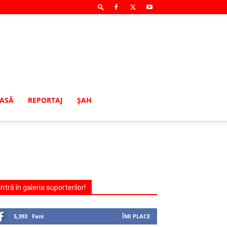
MASĂ
REPORTAJ
ŞAH
Intră în galeria suporterilor!
5,393
Fani
ÎMI PLACE