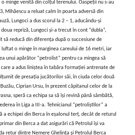
ă o minge venită din colţul terenului. Oaspeţii nu s-au
13, Mihăescu a reluat calm în poarta adversă din
uză, Lungoci a dus scorul la 2 – 1, aducându-şi
doua repriză, Lungoci şi-a trecut în cont “dubla”,
it să reducă din diferenţa după o succesiune de
 luftat o minge în marginea careului de 16 metri, iar
rea unui apărător “petrolist” pentru ca mingea să
, care a adus liniştea în tabăra formaţiei antrenate de
lţumit de presaţia jucătorilor săi, în ciuda celor două
i Buzău, Ciprian Ursu, în prezent căpitanul celor de la
sna, speră ca echipa sa să îşi revină până sâmbătă,
derea în Liga a III-a. Tehnicianul “petroliştilor” a
ă a echipei din Berca în eşalonul terţ, decât de returul
rimar din Berca a dat asigurări că Petrolul îşi va
rtida retur dintre Nemere Ghelinţa şi Petrolul Berca