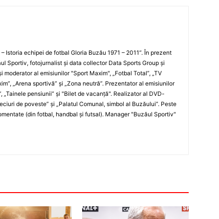
i – Istoria echipei de fotbal Gloria Buzău 1971 – 2011”. În prezent
ul Sportiv, fotojurnalist şi data collector Data Sports Group şi
i moderator al emisiunilor "Sport Maxim", „Fotbal Total”, „TV
xim”, „Arena sportivă” şi „Zona neutră”. Prezentator al emisiunilor
”, „Tainele pensiunii” şi "Bilet de vacanţă". Realizator al DVD-
„Meciuri de poveste” şi „Palatul Comunal, simbol al Buzăului”. Peste
entate (din fotbal, handbal şi futsal). Manager "Buzăul Sportiv"