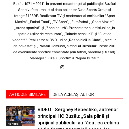
Buzău 1971 – 2011”. În prezent redactor şef al publicaţiei Buzăul
Sportiv, fotojurnalist şi data collector Data Sports Group şi
fotograf 123RF. Realizator TV şi moderator al emisiunilor "Sport
Maxim", „Fotbal Total”, „TV Sport”, „Eurofotbal”, „Sport Maxim”,
„Arena sportivă” şi „Zona neutră”. Prezentator al emisiunilor „În
spatele uşilor de restaurant”, „Tainele pensiunii” şi "Bilet de
vacanţă". Realizator al DVD-urilor „Războinicii la Ciuta”, „Meciuri
de poveste” şi „Palatul Comunal, simbol al Buzăului”. Peste 200
de evenimente sportive comentate (din fotbal, handbal şi futsal).
Manager "Buzăul Sportiv" & "Agora Buzau".
ARTICOLE SIMILARE
DE LA ACELAȘI AUTOR
VIDEO | Serghey Bebeshko, antrenor
principal HC Buzău: „Sala plină și
sprijinul publicului au făcut ca echipa
Handbal