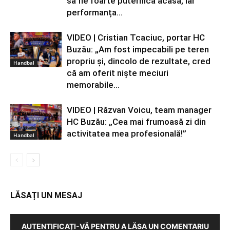
să fie foarte puternică acasă, iar
performanța...
VIDEO | Cristian Tcaciuc, portar HC
Buzău: „Am fost impecabili pe teren
propriu și, dincolo de rezultate, cred
Handbal
că am oferit niște meciuri
memorabile...
VIDEO | Răzvan Voicu, team manager
HC Buzău: „Cea mai frumoasă zi din
activitatea mea profesională!”
Handbal
LĂSAȚI UN MESAJ
AUTENTIFICAȚI-VĂ PENTRU A LĂSA UN COMENTARIU