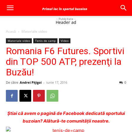
- Publicitate -
Header ad
Acasă
Materiale video
Materiale video
Tenis de camp
Video
Romania F6 Futures. Sportivi
din TOP 500 ATP, prezenţi la
Buzău!
De către
Andrei Pițigoi
-
iunie 17, 2016
0
Ştiai că avem o pagină de Facebook dedicată sportului
buzoian? Alătură-te comunității noastre.