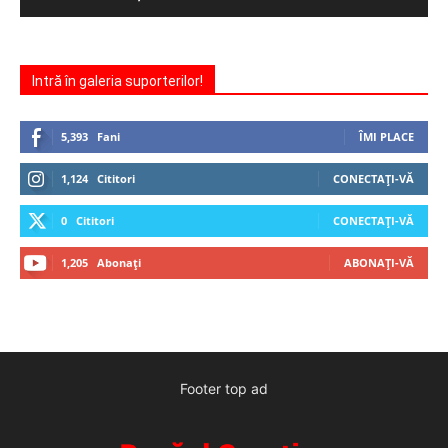
Intră în galeria suporterilor!
5,393
Fani
ÎMI PLACE
1,124
Cititori
CONECTAȚI-VĂ
0
Cititori
CONECTAȚI-VĂ
1,205
Abonați
ABONAȚI-VĂ
Footer top ad