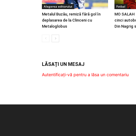
Alegerea editorului
Fotbal
Metalul Buzău, remiză fără gol în
MO SALAH |
deplasarea de la Clinceni cu
cinci autobu
Metaloglobus
Din Nagrig 
LĂSAȚI UN MESAJ
Autentificați-vă pentru a lăsa un comentariu