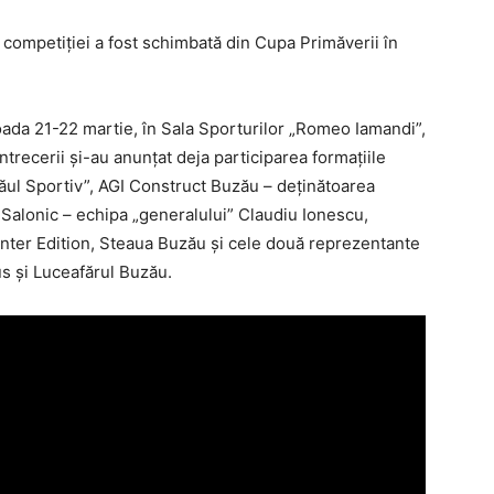
competiţiei a fost schimbată din Cupa Primăverii în
ioada 21-22 martie, în Sala Sporturilor „Romeo Iamandi”,
 întrecerii şi-au anunţat deja participarea formaţiile
ăul Sportiv”, AGI Construct Buzău – deţinătoarea
Salonic – echipa „generalului” Claudiu Ionescu,
inter Edition, Steaua Buzău şi cele două reprezentante
ius şi Luceafărul Buzău.