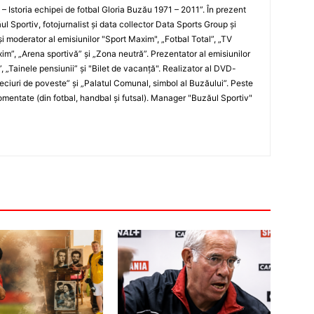
i – Istoria echipei de fotbal Gloria Buzău 1971 – 2011”. În prezent
ul Sportiv, fotojurnalist şi data collector Data Sports Group şi
i moderator al emisiunilor "Sport Maxim", „Fotbal Total”, „TV
xim”, „Arena sportivă” şi „Zona neutră”. Prezentator al emisiunilor
”, „Tainele pensiunii” şi "Bilet de vacanţă". Realizator al DVD-
„Meciuri de poveste” şi „Palatul Comunal, simbol al Buzăului”. Peste
entate (din fotbal, handbal şi futsal). Manager "Buzăul Sportiv"