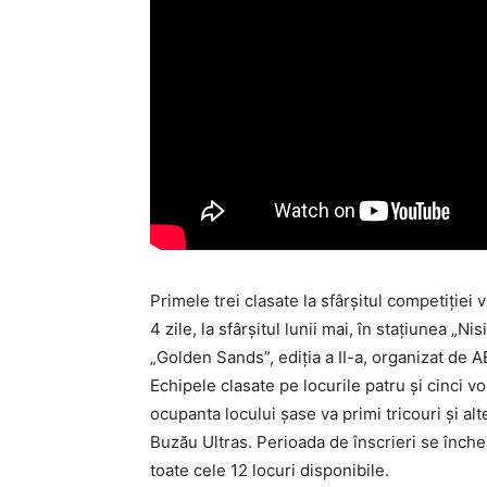
Primele trei clasate la sfârşitul competiţie
4 zile, la sfârşitul lunii mai, în staţiunea „Ni
„Golden Sands”, ediţia a II-a, organizat de 
Echipele clasate pe locurile patru şi cinci 
ocupanta locului şase va primi tricouri şi a
Buzău Ultras. Perioada de înscrieri se înche
toate cele 12 locuri disponibile.