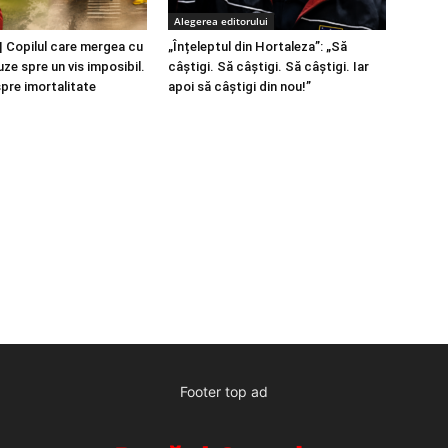
Alegerea editorului
 Copilul care mergea cu
„Înțeleptul din Hortaleza”: „Să
ze spre un vis imposibil.
câștigi. Să câștigi. Să câștigi. Iar
spre imortalitate
apoi să câștigi din nou!”
Footer top ad