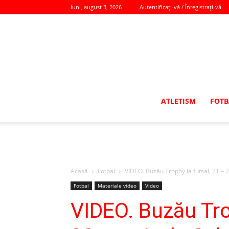
luni, august 3, 2026
Autentificați-vă / Înregistrați-vă
ATLETISM
FOTB
Acasă
Fotbal
VIDEO. Buzău Trophy la futsal, 21 – 2
Fotbal
Materiale video
Video
VIDEO. Buzău Tro