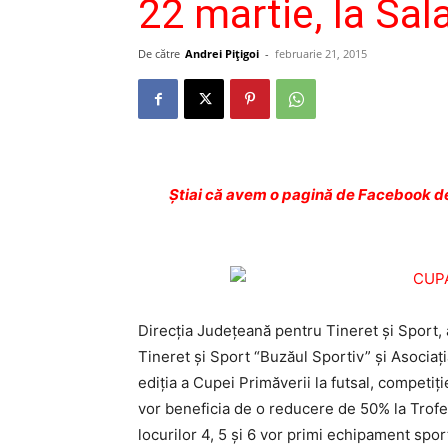
22 martie, la Sal
De către
Andrei Pițigoi
-
februarie 21, 2015
Ştiai că avem o pagină de Facebook de
Direcţia Judeţeană pentru Tineret şi Sport, 
Tineret şi Sport “Buzăul Sportiv” şi Asocia
ediţia a Cupei Primăverii la futsal, competiţ
vor beneficia de o reducere de 50% la Trofe
locurilor 4, 5 şi 6 vor primi echipament sport