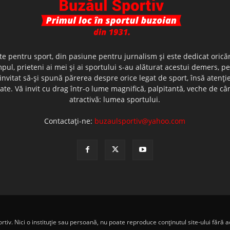
te pentru sport, din pasiune pentru jurnalism şi este dedicat oricăr
ul, prieteni ai mei şi ai sportului s-au alăturat acestui demers, p
nvitat să-şi spună părerea despre orice legat de sport, însă atenţi
olerate. Vă invit cu drag într-o lume magnifică, palpitantă, veche de
atractivă: lumea sportului.
Contactați-ne:
buzaulsportiv@yahoo.com
iv. Nici o instituţie sau persoană, nu poate reproduce conţinutul site-ului fără ac