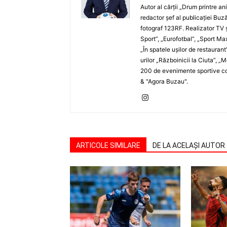
Autor al cărţii „Drum printre an
redactor şef al publicaţiei Buză
fotograf 123RF. Realizator TV ş
Sport”, „Eurofotbal”, „Sport Ma
„În spatele uşilor de restaurant
urilor „Războinicii la Ciuta”, 
200 de evenimente sportive com
& "Agora Buzau".
ARTICOLE SIMILARE
DE LA ACELAȘI AUTOR