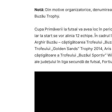
Notă:
Din motive organizatorice, denumirea 
Buzău Trophy.
Cupa Primăverii la futsal va avea loc în per
iar la start se vor alinia 12 echipe. În cadrul
Arghir Buzău – câştigătoarea Trofeului „Buz
Trofeului „Golden Sands” Trophy 2014, Aris 
câştigătoare a Trofeului „Buzăul Sportiv” W
ale judeţului în liga secundă de futsal, Fort