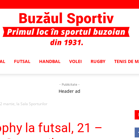
AL
FUTSAL
HANDBAL
VOLEI
RUGBY
TENIS DE 
Buzaul
- Publicitate -
Header ad
2 martie, la Sala Sporturilor
Sportiv
phy la futsal, 21 –