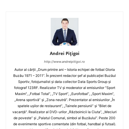
Andrei Pițigoi
http://www.andreipitigoi.ro
Autor al cărţii „Drum printre ani – Istoria echipei de fotbal Gloria
Buzău 1971 – 2011”. În prezent redactor şef al publicaţiei Buzăul
Sportiv, fotojurnalist şi data collector Data Sports Group şi
fotograf 123RF. Realizator TV şi moderator al emisiunilor "Sport
Maxim", „Fotbal Total”, „TV Sport”, „Eurofotbal”, „Sport Maxim”,
„Arena sportivă” şi „Zona neutră”. Prezentator al emisiunilor „În
spatele uşilor de restaurant”, „Tainele pensiunii” şi "Bilet de
vacanţă". Realizator al DVD-urilor „Războinicii la Ciuta”, „Meciuri
de poveste” şi „Palatul Comunal, simbol al Buzăului”. Peste 200
de evenimente sportive comentate (din fotbal, handbal şi futsal).