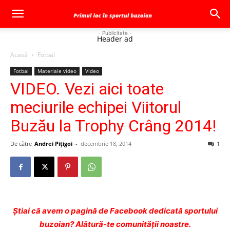
- Publicitate -
Header ad
Acasă
Fotbal
Fotbal
Materiale video
Video
VIDEO. Vezi aici toate
meciurile echipei Viitorul
Buzău la Trophy Crâng 2014!
De către
Andrei Pițigoi
-
decembrie 18, 2014
1
Ştiai că avem o pagină de Facebook dedicată sportului
buzoian? Alătură-te comunității noastre.