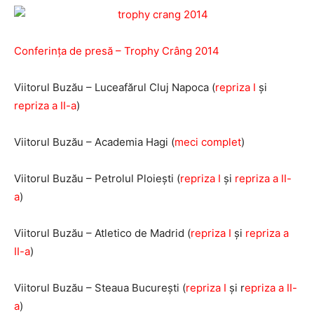
Conferinţa de presă – Trophy Crâng 2014
Viitorul Buzău – Luceafărul Cluj Napoca (
repriza I
şi
repriza a II-a
)
Viitorul Buzău – Academia Hagi (
meci complet
)
Viitorul Buzău – Petrolul Ploieşti (
repriza I
şi
repriza a II-
a
)
Viitorul Buzău – Atletico de Madrid (
repriza I
şi
repriza a
II-a
)
Viitorul Buzău – Steaua Bucureşti (
repriza I
şi r
epriza a II-
a
)