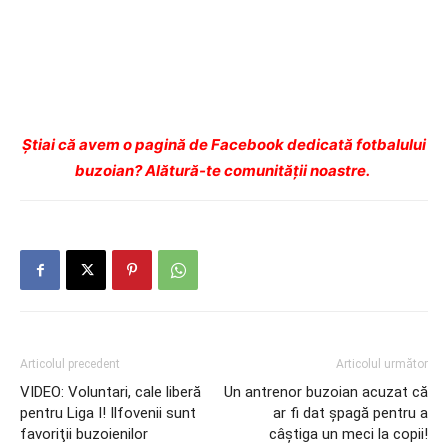
Ştiai că avem o pagină de Facebook dedicată fotbalului
buzoian? Alătură-te comunității noastre.
Articolul precedent
Articolul următor
VIDEO: Voluntari, cale liberă
Un antrenor buzoian acuzat că
pentru Liga I! Ilfovenii sunt
ar fi dat şpagă pentru a
favoriţii buzoienilor
câştiga un meci la copii!