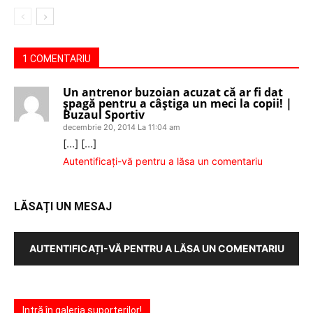
1 COMENTARIU
Un antrenor buzoian acuzat că ar fi dat
şpagă pentru a câştiga un meci la copii! |
Buzaul Sportiv
decembrie 20, 2014 La 11:04 am
[…] […]
Autentificați-vă pentru a lăsa un comentariu
LĂSAȚI UN MESAJ
AUTENTIFICAȚI-VĂ PENTRU A LĂSA UN COMENTARIU
Intră în galeria suporterilor!