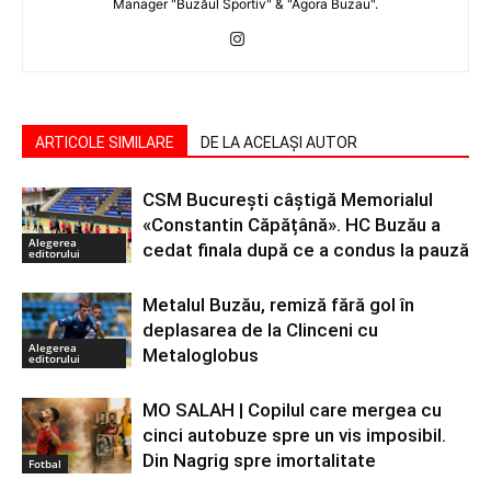
Manager "Buzăul Sportiv" & "Agora Buzau".
ARTICOLE SIMILARE
DE LA ACELAȘI AUTOR
CSM București câștigă Memorialul
«Constantin Căpățână». HC Buzău a
Alegerea
cedat finala după ce a condus la pauză
editorului
Metalul Buzău, remiză fără gol în
deplasarea de la Clinceni cu
Alegerea
Metaloglobus
editorului
MO SALAH | Copilul care mergea cu
cinci autobuze spre un vis imposibil.
Din Nagrig spre imortalitate
Fotbal