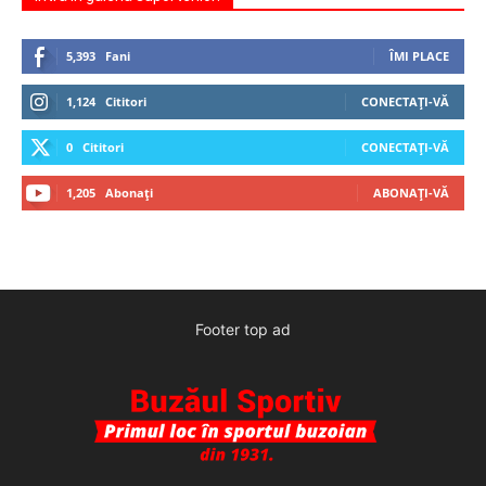
5,393
Fani
ÎMI PLACE
1,124
Cititori
CONECTAȚI-VĂ
0
Cititori
CONECTAȚI-VĂ
1,205
Abonați
ABONAȚI-VĂ
Footer top ad