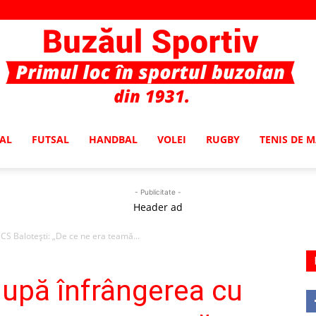
AL
FUTSAL
HANDBAL
VOLEI
RUGBY
TENIS DE 
Buzaul
- Publicitate -
Header ad
CS Baloteşti: „De ce ne era teamă...
Sportiv
după înfrângerea cu