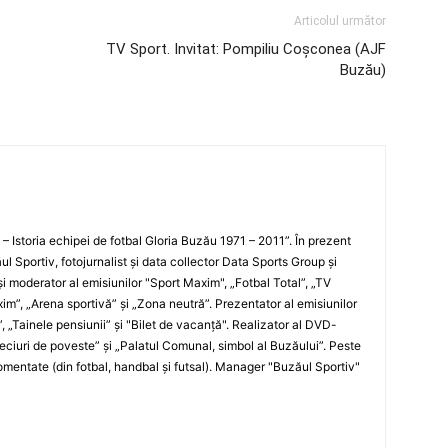
Articolul următor
TV Sport. Invitat: Pompiliu Coşconea (AJF
Buzău)
i – Istoria echipei de fotbal Gloria Buzău 1971 – 2011”. În prezent
ul Sportiv, fotojurnalist şi data collector Data Sports Group şi
i moderator al emisiunilor "Sport Maxim", „Fotbal Total”, „TV
xim”, „Arena sportivă” şi „Zona neutră”. Prezentator al emisiunilor
”, „Tainele pensiunii” şi "Bilet de vacanţă". Realizator al DVD-
„Meciuri de poveste” şi „Palatul Comunal, simbol al Buzăului”. Peste
entate (din fotbal, handbal şi futsal). Manager "Buzăul Sportiv"