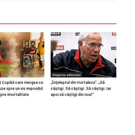
Alegerea editorului
 Copilul care mergea cu
„Înțeleptul din Hortaleza”: „Să
ze spre un vis imposibil.
câștigi. Să câștigi. Să câștigi. Iar
spre imortalitate
apoi să câștigi din nou!”