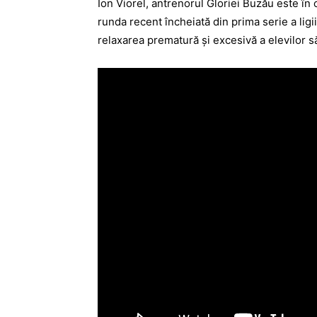
Ion Viorel, antrenorul Gloriei Buzău este în 
runda recent încheiată din prima serie a lig
relaxarea prematură şi excesivă a elevilor să