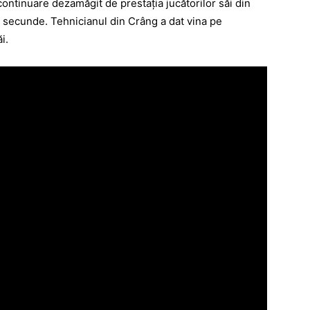
continuare dezamăgit de prestaţia jucătorilor săi din
ii secunde. Tehnicianul din Crâng a dat vina pe
i.