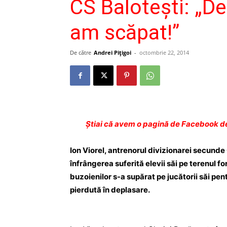
CS Baloteşti: „D
am scăpat!”
De către
Andrei Pițigoi
-
octombrie 22, 2014
Ştiai că avem o pagină de Facebook de
Ion Viorel, antrenorul divizionarei secunde
înfrângerea suferită elevii săi pe terenul fo
buzoienilor s-a supărat pe jucătorii săi pen
pierdută în deplasare.