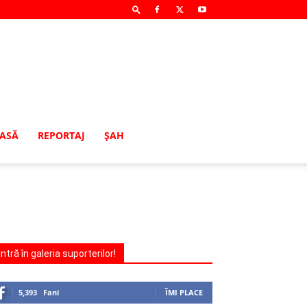
MASĂ
REPORTAJ
ŞAH
Intră în galeria suporterilor!
5,393
Fani
ÎMI PLACE