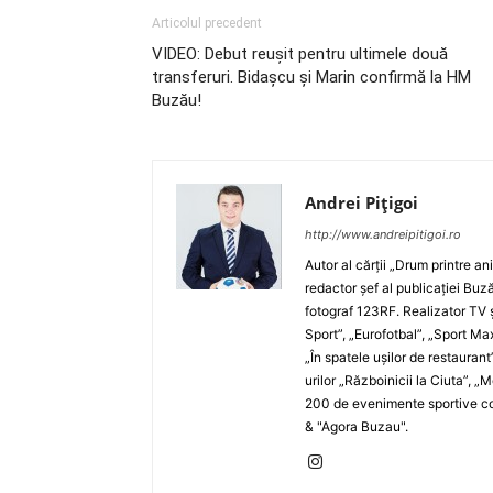
Articolul precedent
VIDEO: Debut reuşit pentru ultimele două
transferuri. Bidaşcu şi Marin confirmă la HM
Buzău!
Andrei Pițigoi
http://www.andreipitigoi.ro
Autor al cărţii „Drum printre an
redactor şef al publicaţiei Buză
fotograf 123RF. Realizator TV ş
Sport”, „Eurofotbal”, „Sport Ma
„În spatele uşilor de restaurant
urilor „Războinicii la Ciuta”, 
200 de evenimente sportive com
& "Agora Buzau".