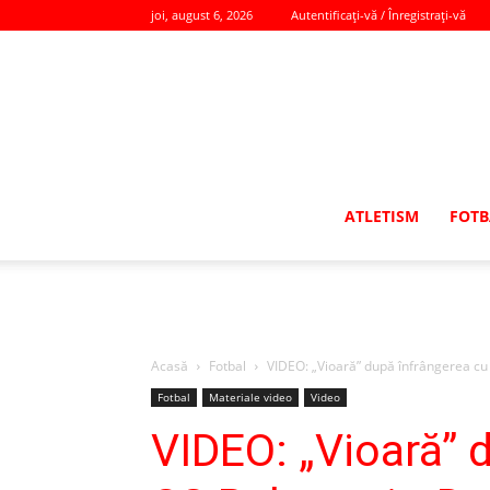
joi, august 6, 2026
Autentificați-vă / Înregistrați-vă
ATLETISM
FOTB
Acasă
Fotbal
VIDEO: „Vioară” după înfrângerea cu 
Fotbal
Materiale video
Video
VIDEO: „Vioară” 