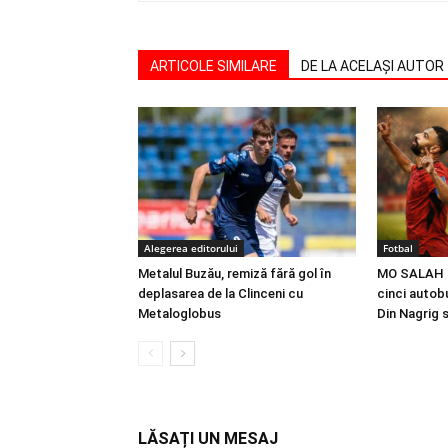
ARTICOLE SIMILARE
DE LA ACELAȘI AUTOR
Alegerea editorului
Fotbal
Metalul Buzău, remiză fără gol în
MO SALAH |
deplasarea de la Clinceni cu
cinci autobu
Metaloglobus
Din Nagrig 
LĂSAȚI UN MESAJ