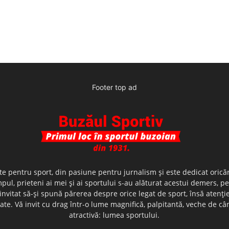
Footer top ad
te pentru sport, din pasiune pentru jurnalism şi este dedicat oricăr
ul, prieteni ai mei şi ai sportului s-au alăturat acestui demers, p
nvitat să-şi spună părerea despre orice legat de sport, însă atenţi
olerate. Vă invit cu drag într-o lume magnifică, palpitantă, veche de
atractivă: lumea sportului.