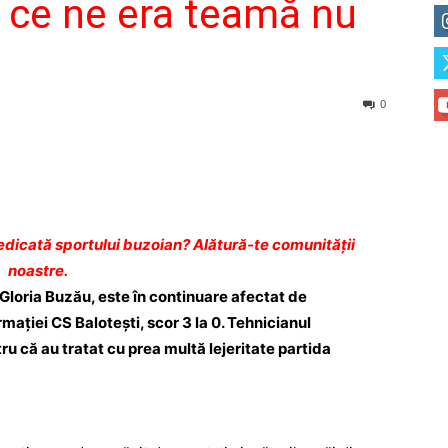
e ce ne era teamă nu
0
dicată sportului buzoian? Alătură-te comunității
noastre.
 Gloria Buzău, este în continuare afectat de
rmaţiei CS Baloteşti, scor 3 la 0. Tehnicianul
tru că au tratat cu prea multă lejeritate partida