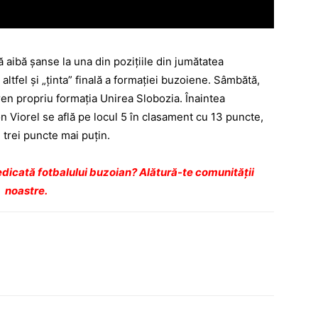
ă aibă şanse la una din poziţiile din jumătatea
altfel şi „ţinta” finală a formaţiei buzoiene. Sâmbătă,
eren propriu formaţia Unirea Slobozia. Înaintea
Ion Viorel se află pe locul 5 în clasament cu 13 puncte,
 trei puncte mai puţin.
dicată fotbalului buzoian? Alătură-te comunității
noastre.