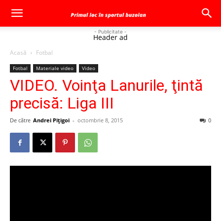
- Publicitate -
Header ad
Acasă
Fotbal
Fotbal
Materiale video
Video
VIDEO. Voinţa Lanurile, ţintă
precisă: Liga III
De către
Andrei Pițigoi
-
octombrie 8, 2015
0