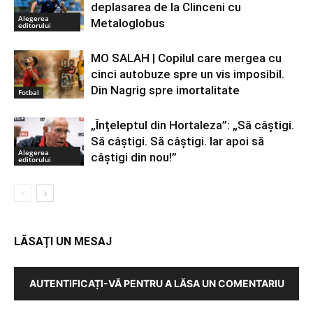
deplasarea de la Clinceni cu
Alegerea
Metaloglobus
editorului
MO SALAH | Copilul care mergea cu
cinci autobuze spre un vis imposibil.
Din Nagrig spre imortalitate
Fotbal
„Înțeleptul din Hortaleza”: „Să câștigi.
Să câștigi. Să câștigi. Iar apoi să
Alegerea
câștigi din nou!”
editorului
LĂSAȚI UN MESAJ
AUTENTIFICAȚI-VĂ PENTRU A LĂSA UN COMENTARIU