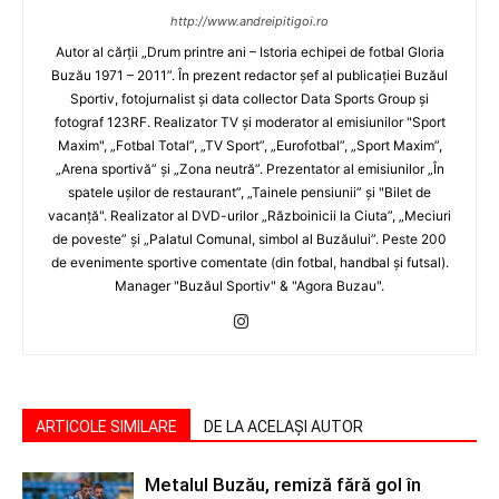
http://www.andreipitigoi.ro
Autor al cărţii „Drum printre ani – Istoria echipei de fotbal Gloria
Buzău 1971 – 2011”. În prezent redactor şef al publicaţiei Buzăul
Sportiv, fotojurnalist şi data collector Data Sports Group şi
fotograf 123RF. Realizator TV şi moderator al emisiunilor "Sport
Maxim", „Fotbal Total”, „TV Sport”, „Eurofotbal”, „Sport Maxim”,
„Arena sportivă” şi „Zona neutră”. Prezentator al emisiunilor „În
spatele uşilor de restaurant”, „Tainele pensiunii” şi "Bilet de
vacanţă". Realizator al DVD-urilor „Războinicii la Ciuta”, „Meciuri
de poveste” şi „Palatul Comunal, simbol al Buzăului”. Peste 200
de evenimente sportive comentate (din fotbal, handbal şi futsal).
Manager "Buzăul Sportiv" & "Agora Buzau".
ARTICOLE SIMILARE
DE LA ACELAȘI AUTOR
Metalul Buzău, remiză fără gol în