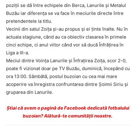
poziţii se dă între echipele din Berca, Lanurile şi Metalul
Buzău iar diferenţa se va face în meciurile directe între
pretendentele la titlu.
Vecinii din satul Zoiţa şi-au propus şi ei ţinte înalte. Nu în
actuala stagiune, când au ca obiectiv clasarea în primele
cinci echipe, ci anul viitor când vor să ducă Înfrăţirea în
Liga a III-a.
Meciul dintre Voinţa Lanurile şi Înfraţirea Zoiţa, scor 2-0,
poate fi vizionat doar pe TV Buzău, duminică, începând cu
ora 13:00. Sâmbătă, postul buzoian cu cea mai mare
acoperire va înregistra confruntarea dintre Şoimii Siriu şi
gruparea din Lanurile.
Ştiai că avem o pagină de Facebook dedicată fotbalului
buzoian? Alătură-te comunității noastre.