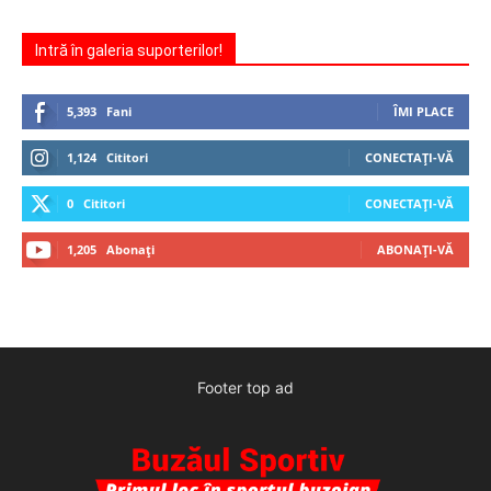
Intră în galeria suporterilor!
5,393
Fani
ÎMI PLACE
1,124
Cititori
CONECTAȚI-VĂ
0
Cititori
CONECTAȚI-VĂ
1,205
Abonați
ABONAȚI-VĂ
Footer top ad