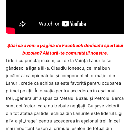
Ştiai că avem o pagină de Facebook dedicată sportului
buzoian? Alătură-te comunității noastre.
Lideri cu punctaj maxim, cei de la Voinţa Lanurile se
gândesc la liga a III-a. Claudiu Ionescu, cel mai bun
jucător al campionatului şi component al formaţiei din
Lanuri, crede că echipa sa este favorită pentru ocuparea
primei poziţii.
În ecuaţia pentru accederea în eşalonul
trei, „generalul” a spus că Metalul Buzău şi Petrolul Berca
sunt doi factori care nu trebuie negljaţi. Cu şase victorii
din tot atâtea partide, echipa din Lanurile este liderul Ligii
a IV-a şi „trage” pentru accederea în eşalonul trei, în cel
mai important sezon al primului eşalon de fotbal din