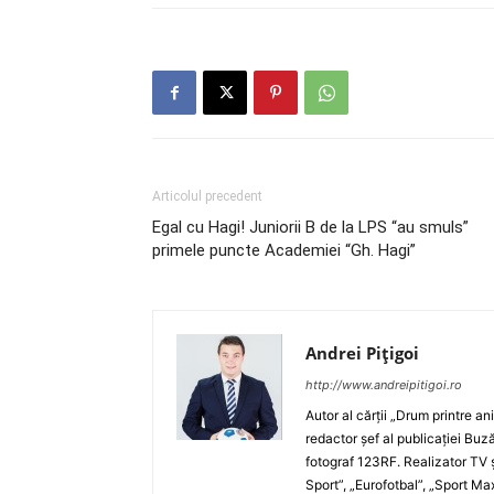
Articolul precedent
Egal cu Hagi! Juniorii B de la LPS “au smuls”
primele puncte Academiei “Gh. Hagi”
Andrei Pițigoi
http://www.andreipitigoi.ro
Autor al cărţii „Drum printre an
redactor şef al publicaţiei Buză
fotograf 123RF. Realizator TV ş
Sport”, „Eurofotbal”, „Sport Ma