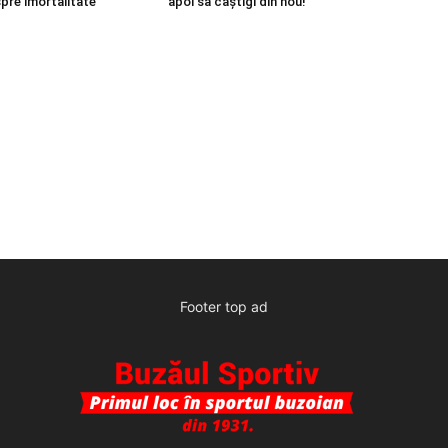
spre imortalitate
apoi să câștigi din nou!”
Footer top ad