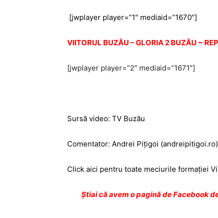
[jwplayer player=”1″ mediaid=”1670″]
VIITORUL BUZĂU – GLORIA 2 BUZĂU ~ REPR
[jwplayer player=”2″ mediaid=”1671″]
Sursă video: TV Buzău
Comentator:
Andrei Piţigoi (andreipitigoi.ro)
Click aici pentru toate meciurile formaţiei V
Ştiai că avem o pagină de Facebook de