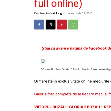
full online)
De către
Andrei Pițigoi
-
octombrie 29, 2013
Ştiai că avem o pagină de Facebook de
Viitorul Buzău – Gloria 2 Buzău. Meciul întreg este disp
Urmăreşte în exclusivitate online meciurile
Galeria foto completă de la fiecare meci al fo
VIITORUL BUZĂU – GLORIA 2 BUZĂU ~ REP