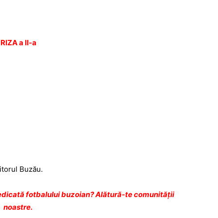
IZA a II-a
iitorul Buzău.
dicată fotbalului buzoian? Alătură-te comunității
noastre.