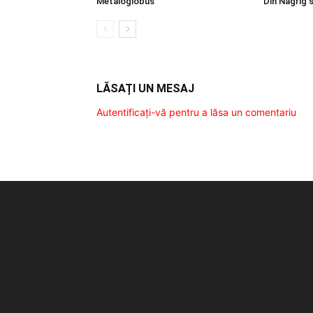
Metaloglobus
Din Nagrig 
LĂSAȚI UN MESAJ
Autentificați-vă pentru a lăsa un comentariu