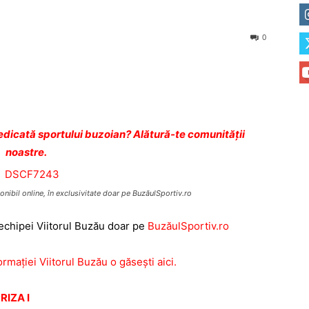
0
dicată sportului buzoian? Alătură-te comunității
noastre.
onibil online, în exclusivitate doar pe BuzăulSportiv.ro
 echipei Viitorul Buzău doar pe
BuzăulSportiv.ro
rmaţiei Viitorul Buzău o găseşti aici.
RIZA I