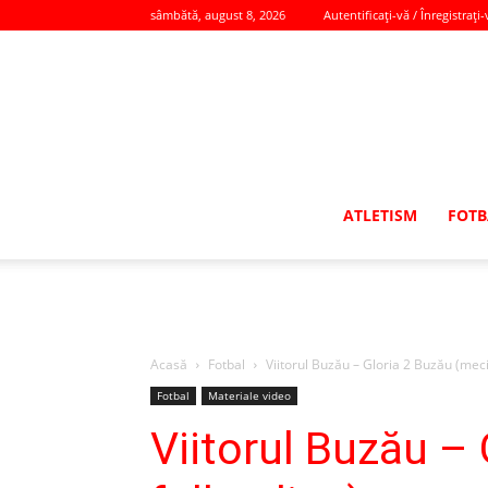
sâmbătă, august 8, 2026
Autentificați-vă / Înregistrați-
ATLETISM
FOTB
Acasă
Fotbal
Viitorul Buzău – Gloria 2 Buzău (meci 
Fotbal
Materiale video
Viitorul Buzău –