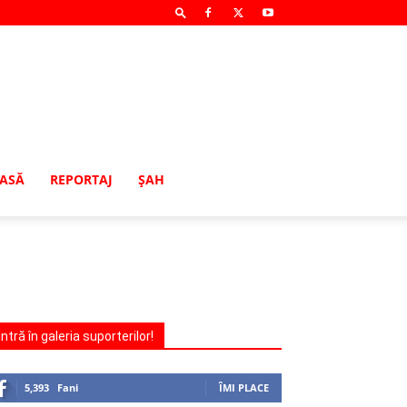
MASĂ
REPORTAJ
ŞAH
Intră în galeria suporterilor!
5,393
Fani
ÎMI PLACE