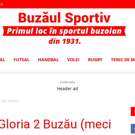
vă
AL
FUTSAL
HANDBAL
VOLEI
RUGBY
TENIS DE 
Buzaul
- Publicitate -
Header ad
full online)
Sportiv
 Gloria 2 Buzău (meci