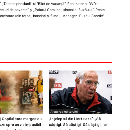
”, „Tainele pensiunii” şi "Bilet de vacanţă". Realizator al DVD-
„Meciuri de poveste” şi „Palatul Comunal, simbol al Buzăului”. Peste
entate (din fotbal, handbal şi futsal). Manager "Buzăul Sportiv"
Alegerea editorului
 Copilul care mergea cu
„Înțeleptul din Hortaleza”: „Să
ze spre un vis imposibil.
câștigi. Să câștigi. Să câștigi. Iar