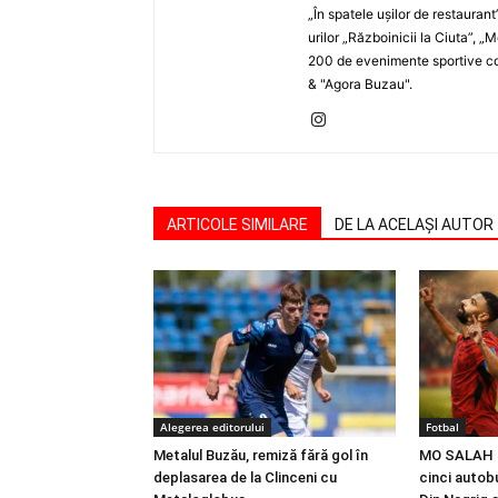
„În spatele uşilor de restaurant
urilor „Războinicii la Ciuta”, 
200 de evenimente sportive com
& "Agora Buzau".
ARTICOLE SIMILARE
DE LA ACELAȘI AUTOR
Alegerea editorului
Fotbal
Metalul Buzău, remiză fără gol în
MO SALAH |
deplasarea de la Clinceni cu
cinci autobu