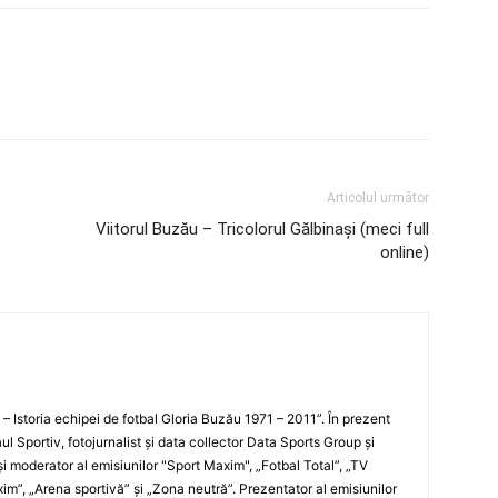
Articolul următor
Viitorul Buzău – Tricolorul Gălbinaşi (meci full
online)
i – Istoria echipei de fotbal Gloria Buzău 1971 – 2011”. În prezent
ul Sportiv, fotojurnalist şi data collector Data Sports Group şi
i moderator al emisiunilor "Sport Maxim", „Fotbal Total”, „TV
xim”, „Arena sportivă” şi „Zona neutră”. Prezentator al emisiunilor