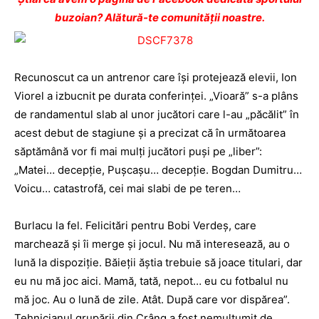
buzoian? Alătură-te comunității noastre.
Recunoscut ca un antre­nor care îşi protejează elevii, Ion
Viorel a izbucnit pe durata conferinţei. „Vioară” s-a plâns
de randamentul slab al unor jucători care l-au „păcălit” în
acest debut de stagiune şi a precizat că în următoarea
săptămână vor fi mai mulţi jucători puşi pe „liber”:
„Matei… decepţie, Puşcaşu… decepţie. Bogdan Dumitru…
Voicu… catastrofă, cei mai slabi de pe teren…
Burlacu la fel. Felicitări pentru Bobi Verdeş, care
marchează şi îi merge şi jocul. Nu mă interesează, au o
lună la dispoziţie. Băieţii ăştia trebuie să joace titulari, dar
eu nu mă joc aici. Mamă, tată, nepot… eu cu fotbalul nu
mă joc. Au o lună de zile. Atât. După care vor dispărea”.
Tehnicianul grupării din Crâng a fost nemulţumit de