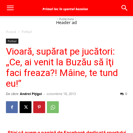
- Publicitate -
Header ad
Acasă
Fotbal
Fotbal
Vioară, supărat pe jucători:
„Ce, ai venit la Buzău să îţi
faci freaza?! Mâine, te tund
eu!”
De către
Andrei Pițigoi
-
octombrie 18, 2013
0
Ştiai că avem o pagină de Facebook dedicată sportului