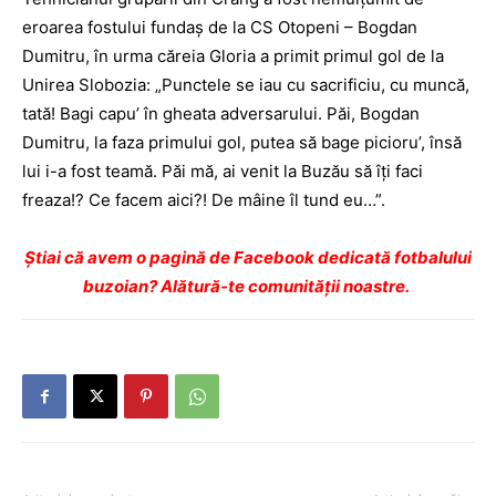
eroarea fostului fundaş de la CS Otopeni – Bogdan
Dumitru, în urma căreia Gloria a primit primul gol de la
Unirea Slobozia: „Punctele se iau cu sacrificiu, cu muncă,
tată! Bagi capu’ în gheata adversarului. Păi, Bogdan
Dumitru, la faza primului gol, putea să bage picioru’, însă
lui i-a fost teamă. Păi mă, ai venit la Buzău să îţi faci
freaza!? Ce facem aici?! De mâine îl tund eu…”.
Ştiai că avem o pagină de Facebook dedicată fotbalului
buzoian? Alătură-te comunității noastre.