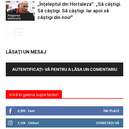
„Înțeleptul din Hortaleza”: „Să câștigi.
Să câștigi. Să câștigi. Iar apoi să
Alegerea
câștigi din nou!”
editorului
LĂSAȚI UN MESAJ
AUTENTIFICAȚI-VĂ PENTRU A LĂSA UN COMENTARIU
Intră în galeria suporterilor!
5,393
Fani
ÎMI PLACE
1,124
Cititori
CONECTAȚI-VĂ