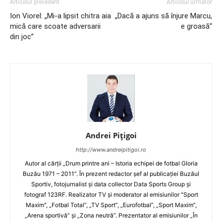
Articolul precedent
Articolul următor
Ion Viorel: „Mi-a lipsit chitra aia
„Dacă a ajuns să înjure Marcu,
mică care scoate adversarii
e groasă“
din joc”
Andrei Pițigoi
http://www.andreipitigoi.ro
Autor al cărţii „Drum printre ani – Istoria echipei de fotbal Gloria
Buzău 1971 – 2011”. În prezent redactor şef al publicaţiei Buzăul
Sportiv, fotojurnalist şi data collector Data Sports Group şi
fotograf 123RF. Realizator TV şi moderator al emisiunilor "Sport
Maxim", „Fotbal Total”, „TV Sport”, „Eurofotbal”, „Sport Maxim”,
„Arena sportivă” şi „Zona neutră”. Prezentator al emisiunilor „În