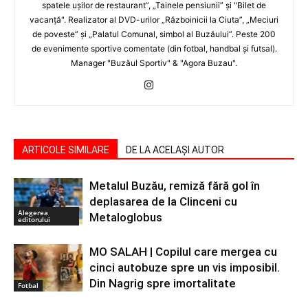
spatele uşilor de restaurant”, „Tainele pensiunii” şi "Bilet de
vacanţă". Realizator al DVD-urilor „Războinicii la Ciuta”, „Meciuri
de poveste” şi „Palatul Comunal, simbol al Buzăului”. Peste 200
de evenimente sportive comentate (din fotbal, handbal şi futsal).
Manager "Buzăul Sportiv" & "Agora Buzau".
ARTICOLE SIMILARE
DE LA ACELAȘI AUTOR
Metalul Buzău, remiză fără gol în
deplasarea de la Clinceni cu
Alegerea
Metaloglobus
editorului
MO SALAH | Copilul care mergea cu
cinci autobuze spre un vis imposibil.
Din Nagrig spre imortalitate
Fotbal