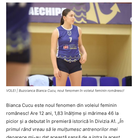
VOLEI | Buzoianca Bianca Cucu, noul fenomen în voleiul feminin românesc!
Bianca Cucu este noul fenomen din voleiul feminin
românesc! Are 12 ani, 1,83 înălţime şi mărimea 46 la
picior şi a debutat în premieră istorică în Divizia A1. „
În
primul rând vreau să le mulţumesc antrenorilor mei
deoarece mi-au dat această şansă de a intra la acest