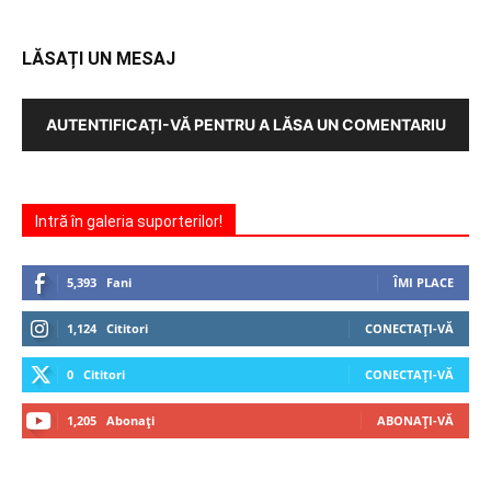
LĂSAȚI UN MESAJ
AUTENTIFICAȚI-VĂ PENTRU A LĂSA UN COMENTARIU
Intră în galeria suporterilor!
5,393
Fani
ÎMI PLACE
1,124
Cititori
CONECTAȚI-VĂ
0
Cititori
CONECTAȚI-VĂ
1,205
Abonați
ABONAȚI-VĂ