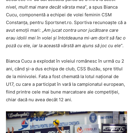
nivel, mult mai mare decât vârsta mea
”, a spus Bianca
Cucu, componentă a echipei de volei feminin CSM
Constanţa, pentru Sportsnet.ro. Sportiva recunoaşte că a
avut emoţii mari: „
Am jucat contra unor jucătoare care
erau idolii mei în volei şi întotdeauna mi-am dorit să fac o
poză cu ele, iar la această vârstă am ajuns să joc cu ele
”.
Bianca Cucu a explodat în voleiul românesc în urmă cu 2
ani, când şi-a dus echipa de club, CSS Buzău, spre titlul
de la minivolei. Fata a fost chemată la lotul naţional de
U17, cu care a participat în vară la campionatul european,
fiind printre cele mai bune marcatoare ale competiţiei,
chiar dacă nu avea decât 12 ani.