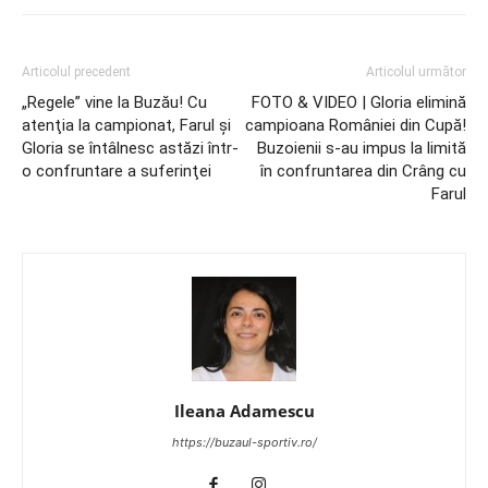
Articolul precedent
Articolul următor
„Regele” vine la Buzău! Cu
FOTO & VIDEO | Gloria elimină
atenţia la campionat, Farul şi
campioana României din Cupă!
Gloria se întâlnesc astăzi într-
Buzoienii s-au impus la limită
o confruntare a suferinţei
în confruntarea din Crâng cu
Farul
Ileana Adamescu
https://buzaul-sportiv.ro/