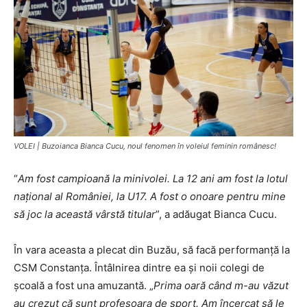
VOLEI | Buzoianca Bianca Cucu, noul fenomen în voleiul feminin românesc!
“
Am fost campioană la minivolei. La 12 ani am fost la lotul
naţional al României, la U17. A fost o onoare pentru mine
să joc la această vârstă titular
”, a adăugat Bianca Cucu.
În vara aceasta a plecat din Buzău, să facă performanţă la
CSM Constanţa. Întâlnirea dintre ea şi noii colegi de
şcoală a fost una amuzantă. „
Prima oară când m-au văzut
au crezut că sunt profesoara de sport. Am încercat să le