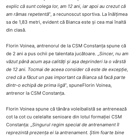
explic că sunt colega lor, am 12 ani, iar apoi au crezut că
am rămas repetentă
”, a recunoscut sportiva. La înălţimea
sa de 1,83 metri, evident că Bianca este şi cea mai înaltă
din clasă.
Florin Voinea, antrenorul de la CSM Constanţa spune că
de 2 ani a pus ochii pe talentata jucătoare. „
Sincer, nu am
văzut până acum aşa calităţi şi aşa deprinderi la o vârstă
de 12 ani. Tocmai de aceea consider că este de excepţie,
cred că a făcut un pas important ca Bianca să facă parte
dintr-o echipă de prima ligă
”, spuneFlorin Voinea,
antrenor la CSM Constanţa.
Florin Voinea spune că tânăra voleibalistă se antrenează
cot la cot cu celelalte senioare din lotul formaţiei CSM
Constanţa: „
Singurul regim special de antrenament îl
reprezintă prezenţa ei la antrenament. Ştim foarte bine