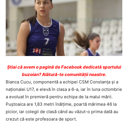
Ştiai că avem o pagină de Facebook dedicată sportului
buzoian? Alătură-te comunității noastre.
Bianca Cucu, componentă a echipei CSM Constanţa şi a
naţionalei U17, e elevă în clasa a 6-a, iar în luna octombrie
a evoluat în premieră pentru echipa de la malul mării.
Puştoaica are 1,83 metri înălţime, poartă mărimea 46 la
picior, iar colegii de clasă când au văzut-o prima dată au
crezut că este profesoara de sport.