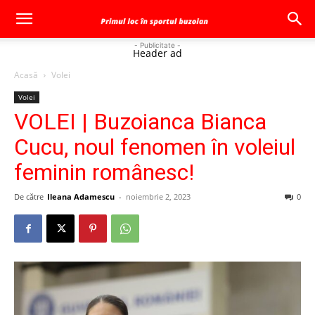
- Publicitate -
Header ad
Acasă
Volei
Volei
VOLEI | Buzoianca Bianca
Cucu, noul fenomen în voleiul
feminin românesc!
De către
Ileana Adamescu
-
noiembrie 2, 2023
0