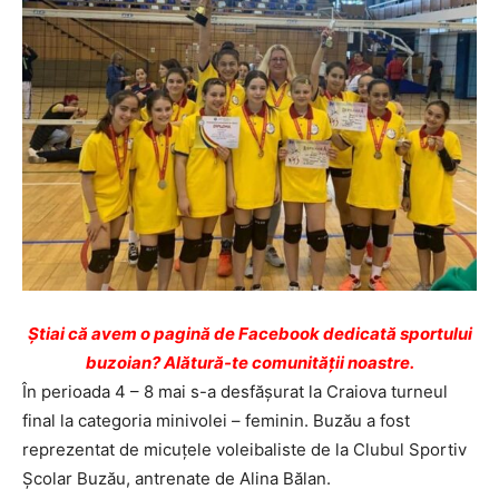
Ştiai că avem o pagină de Facebook dedicată sportului
buzoian? Alătură-te comunității noastre.
În perioada 4 – 8 mai s-a desfășurat la Craiova turneul
final la categoria minivolei – feminin. Buzău a fost
reprezentat de micuțele voleibaliste de la Clubul Sportiv
Școlar Buzău, antrenate de Alina Bălan.