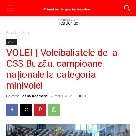
- Publicitate -
Header ad
Acasă
Volei
Volei
VOLEI | Voleibalistele de la
CSS Buzău, campioane
naționale la categoria
minivolei
De către
Ileana Adamescu
-
mai 9, 2022
0