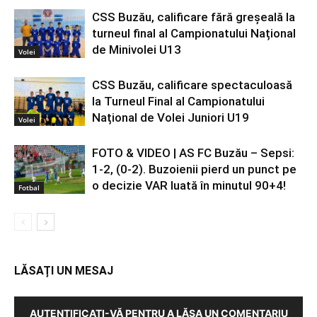
CSS Buzău, calificare fără greșeală la
turneul final al Campionatului Național
de Minivolei U13
Volei
CSS Buzău, calificare spectaculoasă
la Turneul Final al Campionatului
Național de Volei Juniori U19
Volei
FOTO & VIDEO | AS FC Buzău – Sepsi:
1-2, (0-2). Buzoienii pierd un punct pe
o decizie VAR luată în minutul 90+4!
Fotbal
LĂSAȚI UN MESAJ
AUTENTIFICAȚI-VĂ PENTRU A LĂSA UN COMENTARIU