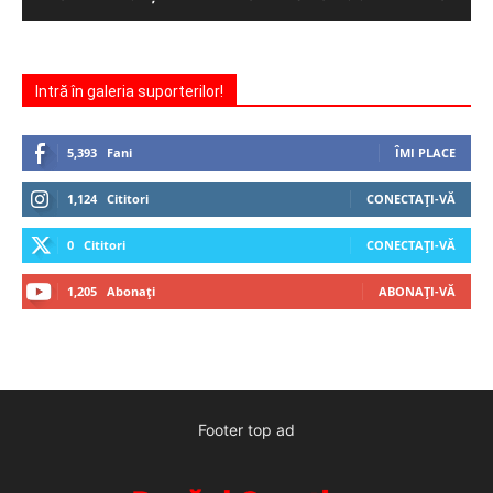
Intră în galeria suporterilor!
5,393
Fani
ÎMI PLACE
1,124
Cititori
CONECTAȚI-VĂ
0
Cititori
CONECTAȚI-VĂ
1,205
Abonați
ABONAȚI-VĂ
Footer top ad