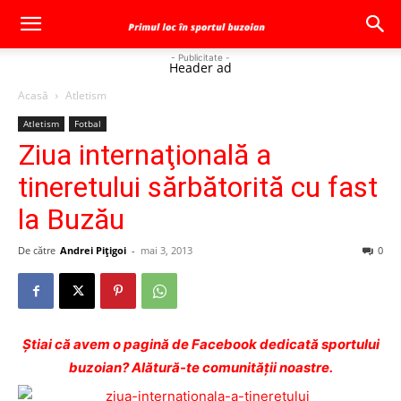
- Publicitate -
Header ad
Acasă
Atletism
Atletism
Fotbal
Ziua internaţională a
tineretului sărbătorită cu fast
la Buzău
De către
Andrei Pițigoi
-
mai 3, 2013
0
Ştiai că avem o pagină de Facebook dedicată sportului
buzoian? Alătură-te comunității noastre.