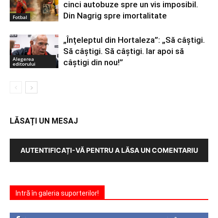
cinci autobuze spre un vis imposibil.
Din Nagrig spre imortalitate
Fotbal
„Înțeleptul din Hortaleza”: „Să câștigi.
Să câștigi. Să câștigi. Iar apoi să
Alegerea
câștigi din nou!”
editorului
LĂSAȚI UN MESAJ
AUTENTIFICAȚI-VĂ PENTRU A LĂSA UN COMENTARIU
Intră în galeria suporterilor!