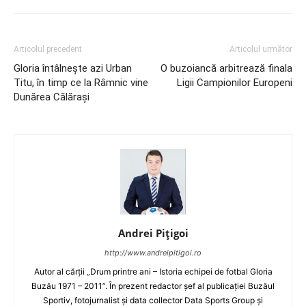
Articolul precedent
Articolul următor
Gloria întâlneşte azi Urban
O buzoiancă arbitrează finala
Titu, în timp ce la Râmnic vine
Ligii Campionilor Europeni
Dunărea Călăraşi
Andrei Pițigoi
http://www.andreipitigoi.ro
Autor al cărţii „Drum printre ani – Istoria echipei de fotbal Gloria
Buzău 1971 – 2011”. În prezent redactor şef al publicaţiei Buzăul
Sportiv, fotojurnalist şi data collector Data Sports Group şi