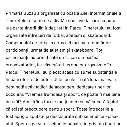
Primăria Buzău a organizat cu ocazia Zilei Internaţionale a
Tineretului o serie de activităţi sportive la care au putut
lua parte tinerii din judeţ. Ieri în Parcul Tineretului au fost
organizate întreceri de fotbal, atletism şi skateboard.
Campionatul de fotbal a atrás cel mai mare număr de
participanţi, urmat de atletism şi skateboard. Toţi
participanţii au primit câte un tricou din partea
organizatorilor, iar câştigătorii probelor organizate în
Parcul Tineretului au plecat acasă cu sume substanţiale
în bani oferite de autorităţile locale. Toată luna mai va fi
destinată activităţilor de acest gen, dedicate tinerilor
buzoieni. “Vremea frumoasă şi sport, ce poate fi mai bine
de atât? Am strâns foarte mulţi tineri şi mă bucură faptul
că există preocupare pentru sport. Toate întrecerile a
fost aprig disputate şi desfăşurate sub semnul fair-plau-
ului. Sper ca pe viitor acţiunile noastre în privinţa tinerilor