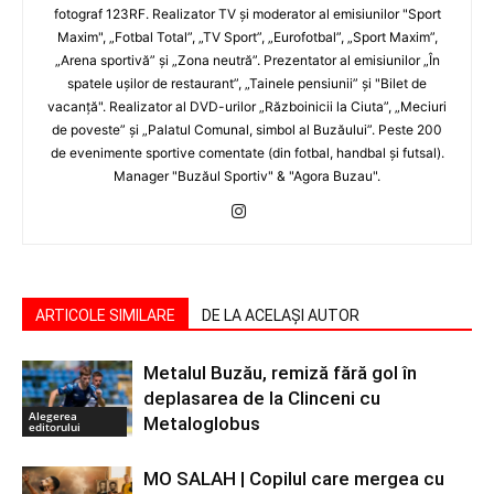
fotograf 123RF. Realizator TV şi moderator al emisiunilor "Sport
Maxim", „Fotbal Total”, „TV Sport”, „Eurofotbal”, „Sport Maxim”,
„Arena sportivă” şi „Zona neutră”. Prezentator al emisiunilor „În
spatele uşilor de restaurant”, „Tainele pensiunii” şi "Bilet de
vacanţă". Realizator al DVD-urilor „Războinicii la Ciuta”, „Meciuri
de poveste” şi „Palatul Comunal, simbol al Buzăului”. Peste 200
de evenimente sportive comentate (din fotbal, handbal şi futsal).
Manager "Buzăul Sportiv" & "Agora Buzau".
ARTICOLE SIMILARE
DE LA ACELAȘI AUTOR
Metalul Buzău, remiză fără gol în
deplasarea de la Clinceni cu
Alegerea
Metaloglobus
editorului
MO SALAH | Copilul care mergea cu