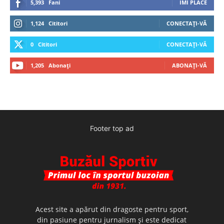
5,393
Fani
ÎMI PLACE
1,124
Cititori
CONECTAȚI-VĂ
0
Cititori
CONECTAȚI-VĂ
1,205
Abonați
ABONAȚI-VĂ
Footer top ad
Acest site a apărut din dragoste pentru sport,
din pasiune pentru jurnalism şi este dedicat