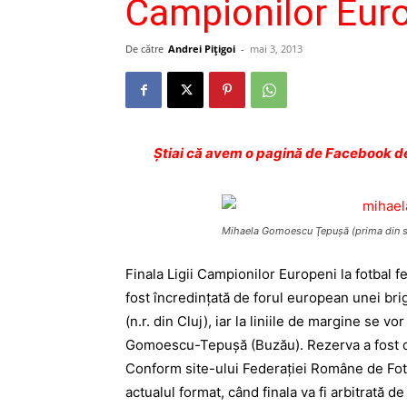
Campionilor Eur
De către
Andrei Pițigoi
-
mai 3, 2013
Ştiai că avem o pagină de Facebook de
Mihaela Gomoescu Ţepuşă (prima din st
Finala Ligii Campionilor Europeni la fotbal 
fost încredinţată de forul european unei bri
(n.r. din Cluj), iar la liniile de margine se v
Gomoescu-Tepuşă (Buzău). Rezerva a fost 
Conform site-ului Federaţiei Române de Fotba
actualul format, când finala va fi arbitrată de