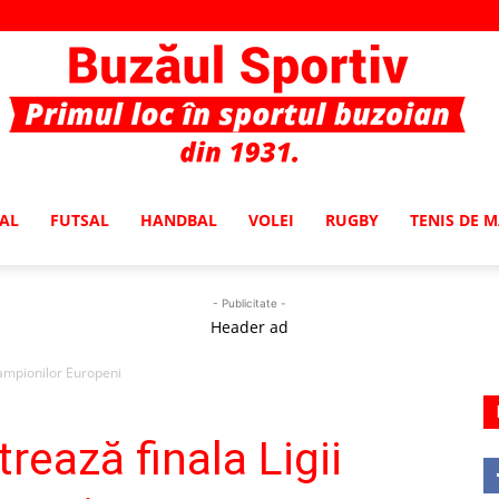
AL
FUTSAL
HANDBAL
VOLEI
RUGBY
TENIS DE 
Buzaul
- Publicitate -
Header ad
Campionilor Europeni
Sportiv
rează finala Ligii