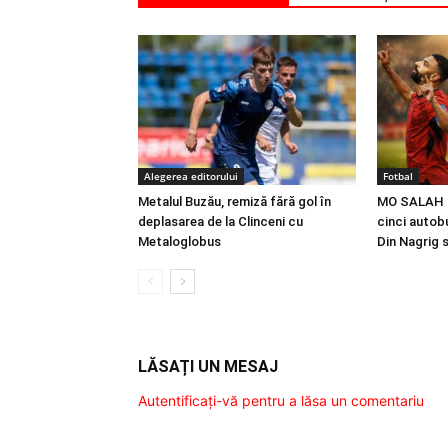
Alegerea editorului
Fotbal
Metalul Buzău, remiză fără gol în
MO SALAH |
deplasarea de la Clinceni cu
cinci autobu
Metaloglobus
Din Nagrig 
LĂSAȚI UN MESAJ
Autentificați-vă pentru a lăsa un comentariu