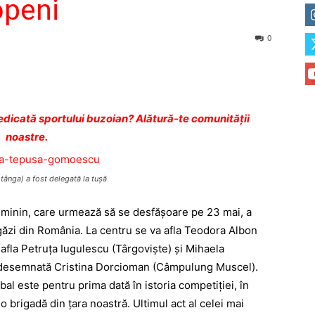
openi
0
dicată sportului buzoian? Alătură-te comunității
noastre.
ânga) a fost delegată la tuşă
feminin, care urmează să se desfăşoare pe 23 mai, a
găzi din România. La centru se va afla Teodora Albon
or afla Petruţa Iugulescu (Târgovişte) şi Mihaela
desemnată Cristina Dorcioman (Câmpulung Muscel).
l este pentru prima dată în istoria competiţiei, în
 o brigadă din ţara noastră. Ultimul act al celei mai