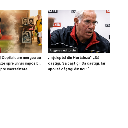
Alegerea editorului
 Copilul care mergea cu
„Înțeleptul din Hortaleza”: „Să
ze spre un vis imposibil.
câștigi. Să câștigi. Să câștigi. Iar
spre imortalitate
apoi să câștigi din nou!”