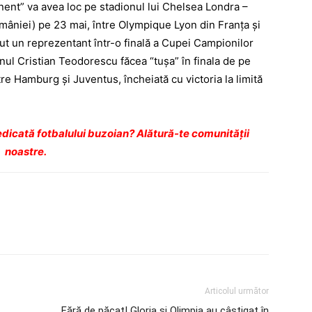
nent” va avea loc pe stadionul lui Chelsea Londra –
omâniei) pe 23 mai, între Olympique Lyon din Franţa şi
t un reprezentant într-o finală a Cupei Campionilor
nul Cristian Teodorescu făcea “tuşa” în finala de pe
tre Hamburg şi Juventus, încheiată cu victoria la limită
dicată fotbalului buzoian? Alătură-te comunității
noastre.
Articolul următor
Fără de păcat! Gloria şi Olimpia au câştigat în