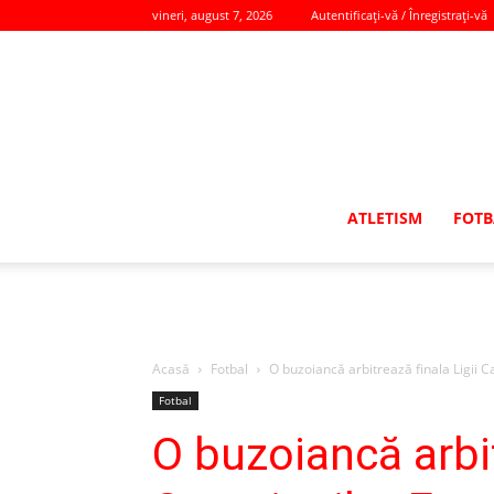
vineri, august 7, 2026
Autentificați-vă / Înregistrați-vă
ATLETISM
FOTB
Acasă
Fotbal
O buzoiancă arbitrează finala Ligii 
Fotbal
O buzoiancă arbit