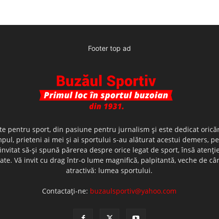
Footer top ad
te pentru sport, din pasiune pentru jurnalism şi este dedicat oricăr
ul, prieteni ai mei şi ai sportului s-au alăturat acestui demers, p
nvitat să-şi spună părerea despre orice legat de sport, însă atenţi
olerate. Vă invit cu drag într-o lume magnifică, palpitantă, veche de
atractivă: lumea sportului.
Contactați-ne:
buzaulsportiv@yahoo.com