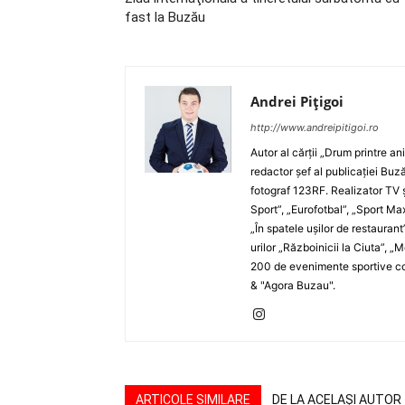
fast la Buzău
Andrei Pițigoi
http://www.andreipitigoi.ro
Autor al cărţii „Drum printre an
redactor şef al publicaţiei Buză
fotograf 123RF. Realizator TV ş
Sport”, „Eurofotbal”, „Sport Ma
„În spatele uşilor de restaurant
urilor „Războinicii la Ciuta”, 
200 de evenimente sportive com
& "Agora Buzau".
ARTICOLE SIMILARE
DE LA ACELAȘI AUTOR