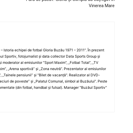
Vinerea Mare
i – Istoria echipei de fotbal Gloria Buzău 1971 – 2011”. În prezent
ul Sportiv, fotojurnalist şi data collector Data Sports Group şi
i moderator al emisiunilor "Sport Maxim", „Fotbal Total”, „TV
xim”, „Arena sportivă” şi „Zona neutră”. Prezentator al emisiunilor
”, „Tainele pensiunii” şi "Bilet de vacanţă". Realizator al DVD-
„Meciuri de poveste” şi „Palatul Comunal, simbol al Buzăului”. Peste
entate (din fotbal, handbal şi futsal). Manager "Buzăul Sportiv"