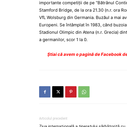
importante competiţii de pe “Bătrânul Conti
Stamford Bridge, de la ora 21.30 (n.r. ora R
VfL Wolsburg din Germania. Buzăul a mai avu
Europeni. Se întâmplat în 1983, când buzoia
Stadionul Olimpic din Atena (n.r. Grecia) din
a germanilor, scor 1 la 0.
Ştiai că avem o pagină de Facebook de
Articolul precedent
Ziua internaţională a tineretului sărbătorită cu