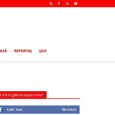
MASĂ
REPORTAJ
ŞAH
Intră în galeria suporterilor!
5,393
Fani
ÎMI PLACE