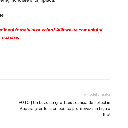
ene, mondiale și olimpiadă.
se
dicată fotbalului buzoian? Alătură-te comunității
noastre.
Articolul următor
FOTO | Un buzoian şi-a făcut echipă de fotbal în
Austria şi este la un pas să promoveze în Liga a
II-a!