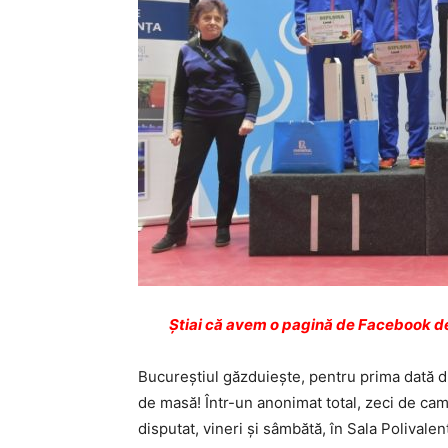
Ştiai că avem o pagină de Facebook de
Bucureștiul găzduiește, pentru prima dată d
de masă! Într-un anonimat total, zeci de camp
disputat, vineri și sâmbătă, în Sala Polivalent