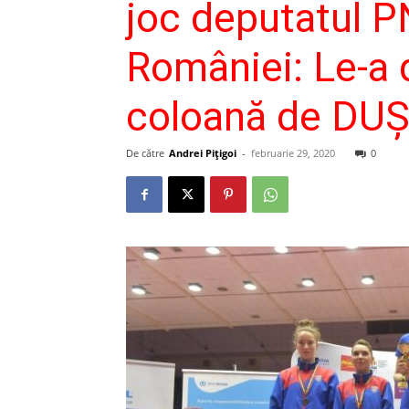
joc deputatul P
României: Le-a d
coloană de DU
De către
Andrei Pițigoi
-
februarie 29, 2020
0