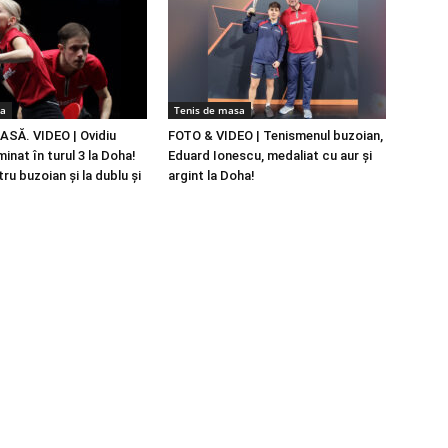
sa
Tenis de masa
SĂ. VIDEO | Ovidiu
FOTO & VIDEO | Tenismenul buzoian,
minat în turul 3 la Doha!
Eduard Ionescu, medaliat cu aur şi
ru buzoian şi la dublu şi
argint la Doha!