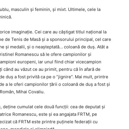
blu, masculin și feminin, și mixt. Ultimele, cele la
inică.
ice imaginație. Cei care au câștigat titlul național la
e de Tenis de Masă și a sponsorului principal, cel care
e și medalii, și o neașteptată… coloană de duș. Atât a
istinel Romanescu să le ofere campionilor și
campioni europeni, iar unul fiind chiar vicecampion
i când au văzut ce au primit, pentru că în afară de
e duș a fost privită ca pe o ”jignire”. Mai mult, printre
e a le oferi campionilor țării o coloană de duș a fost și
 Român, Mihai Covaliu.
deține cumulat cele două funcții: cea de deputat și
eatrice Romanescu, este și ea angajata FRTM, pe
ecizat că FRTM este printre puținele federații cu