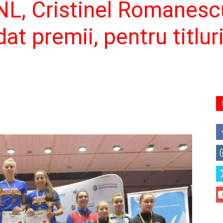
NL, Cristinel Romanesc
at premii, pentru titluri
Ș