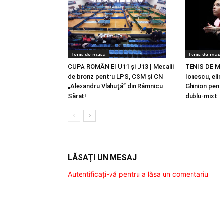
Tenis de masa
Tenis de ma
CUPA ROMÂNIEI U11 şi U13 | Medalii
TENIS DE MA
de bronz pentru LPS, CSM şi CN
Ionescu, eli
„Alexandru Vlahuţă” din Râmnicu
Ghinion pent
Sărat!
dublu-mixt
LĂSAȚI UN MESAJ
Autentificați-vă pentru a lăsa un comentariu