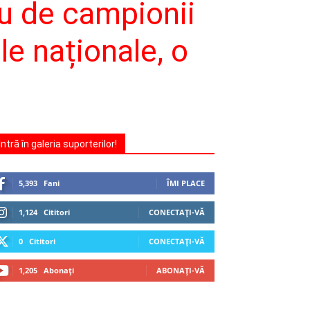
u de campionii
le naționale, o
Intră în galeria suporterilor!
5,393
Fani
ÎMI PLACE
1,124
Cititori
CONECTAȚI-VĂ
0
Cititori
CONECTAȚI-VĂ
1,205
Abonați
ABONAȚI-VĂ