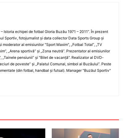
i – Istoria echipei de fotbal Gloria Buzău 1971 – 2011”. În prezent
ul Sportiv, fotojurnalist şi data collector Data Sports Group şi
i moderator al emisiunilor "Sport Maxim", „Fotbal Total”, „TV
xim”, „Arena sportivă” şi „Zona neutră”. Prezentator al emisiunilor
”, „Tainele pensiunii” şi "Bilet de vacanţă". Realizator al DVD-
„Meciuri de poveste” şi „Palatul Comunal, simbol al Buzăului”. Peste
entate (din fotbal, handbal şi futsal). Manager "Buzăul Sportiv"