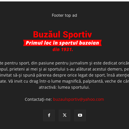
Footer top ad
te pentru sport, din pasiune pentru jurnalism şi este dedicat oricăr
ul, prieteni ai mei şi ai sportului s-au alăturat acestui demers, p
nvitat să-şi spună părerea despre orice legat de sport, însă atenţi
olerate. Vă invit cu drag într-o lume magnifică, palpitantă, veche de
atractivă: lumea sportului.
Contactați-ne:
buzaulsportiv@yahoo.com