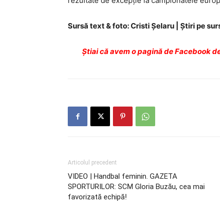
rezultate de excepție la campionatele europ
Sursă text & foto: Cristi Şelaru | Ştiri pe sur
Ştiai că avem o pagină de Facebook de
Articolul precedent
VIDEO | Handbal feminin. GAZETA
SPORTURILOR: SCM Gloria Buzău, cea mai
favorizată echipă!