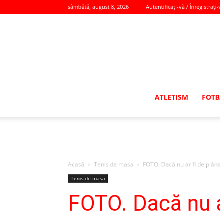
sâmbătă, august 8, 2026
Autentificați-vă / Înregistrați-
ATLETISM
FOTB
Acasă
Tenis de masa
FOTO. Dacă nu ar fi de plâns, 
Tenis de masa
FOTO. Dacă nu ar