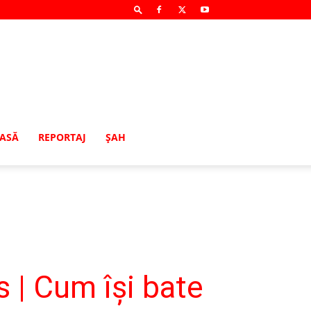
MASĂ
REPORTAJ
ŞAH
s | Cum își bate