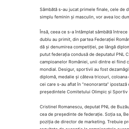
Sâmbătă s-au jucat primele finale, cele de du
simplu feminin și masculin, vor avea loc dum
Însă, ceea ce s-a întâmplat sâmbătă întrece or
dublu au primit, din partea Federației Român
dă și denumirea competiției, pe lângă diplom
putut federația condusă de deputatul PNL Cr
campioanelor României, unii dintre ei fiind 
mondial. Desigur, sportivii au fost dezamăgiț
diplomă, medalie și câteva tricouri, coloana d
cei care s-au aflat în ”neonoranta” ipostază d
președintele Comitetului Olimpic și Sportiv
Cristinel Romanescu, deputat PNL de Buzău, 
cea de președinte de federație. Soția sa, B
poziția de director de marketing. Trebuie pr