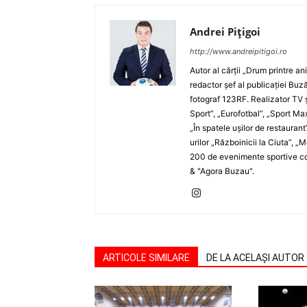
Andrei Pițigoi
http://www.andreipitigoi.ro
Autor al cărţii „Drum printre an
redactor şef al publicaţiei Buză
fotograf 123RF. Realizator TV ş
Sport”, „Eurofotbal”, „Sport Ma
„În spatele uşilor de restaurant
urilor „Războinicii la Ciuta”, 
200 de evenimente sportive com
& "Agora Buzau".
ARTICOLE SIMILARE
DE LA ACELAȘI AUTOR