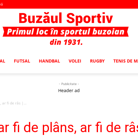
vă
AL
FUTSAL
HANDBAL
VOLEI
RUGBY
TENIS DE 
Buzaul
- Publicitate -
Header ad
ar fi de râs |...
Sportiv
 fi de plâns, ar fi de râ