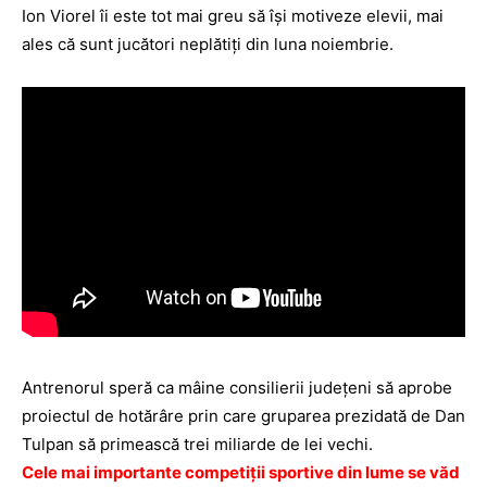
Ion Viorel îi este tot mai greu să îşi motiveze elevii, mai
ales că sunt jucători neplătiţi din luna noiembrie.
Antrenorul speră ca mâine consilierii judeţeni să aprobe
proiectul de hotărâre prin care gruparea prezidată de Dan
Tulpan să primească trei miliarde de lei vechi.
Cele mai importante competiţii sportive din lume se văd