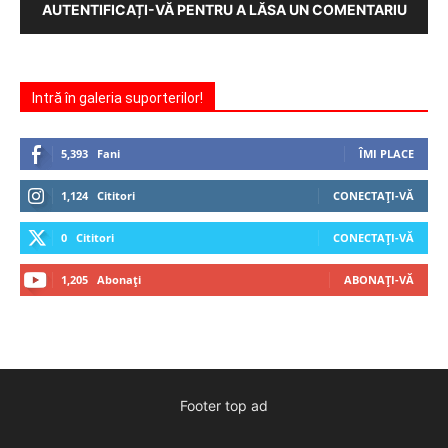
AUTENTIFICAȚI-VĂ PENTRU A LĂSA UN COMENTARIU
Intră în galeria suporterilor!
5,393
Fani
ÎMI PLACE
1,124
Cititori
CONECTAȚI-VĂ
0
Cititori
CONECTAȚI-VĂ
1,205
Abonați
ABONAȚI-VĂ
Footer top ad