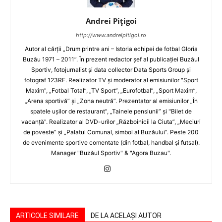
Andrei Pițigoi
http://www.andreipitigoi.ro
Autor al cărţii „Drum printre ani – Istoria echipei de fotbal Gloria
Buzău 1971 – 2011”. În prezent redactor şef al publicaţiei Buzăul
Sportiv, fotojurnalist şi data collector Data Sports Group şi
fotograf 123RF. Realizator TV şi moderator al emisiunilor "Sport
Maxim", „Fotbal Total”, „TV Sport”, „Eurofotbal”, „Sport Maxim”,
„Arena sportivă” şi „Zona neutră”. Prezentator al emisiunilor „În
spatele uşilor de restaurant”, „Tainele pensiunii” şi "Bilet de
vacanţă". Realizator al DVD-urilor „Războinicii la Ciuta”, „Meciuri
de poveste” şi „Palatul Comunal, simbol al Buzăului”. Peste 200
de evenimente sportive comentate (din fotbal, handbal şi futsal).
Manager "Buzăul Sportiv" & "Agora Buzau".
ARTICOLE SIMILARE
DE LA ACELAȘI AUTOR