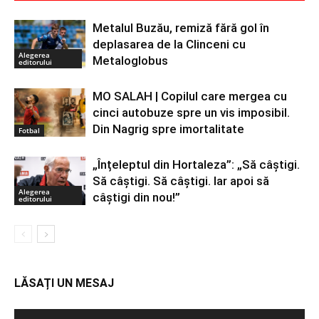
Metalul Buzău, remiză fără gol în
deplasarea de la Clinceni cu
Alegerea
Metaloglobus
editorului
MO SALAH | Copilul care mergea cu
cinci autobuze spre un vis imposibil.
Din Nagrig spre imortalitate
Fotbal
„Înțeleptul din Hortaleza”: „Să câștigi.
Să câștigi. Să câștigi. Iar apoi să
Alegerea
câștigi din nou!”
editorului
LĂSAȚI UN MESAJ