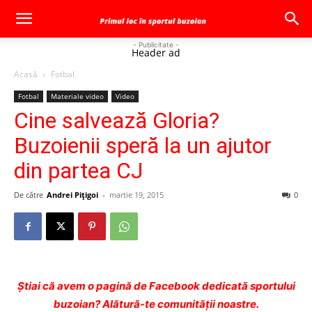
- Publicitate -
Header ad
Acasă
Fotbal
Fotbal
Materiale video
Video
Cine salvează Gloria?
Buzoienii speră la un ajutor
din partea CJ
De către
Andrei Pițigoi
-
martie 19, 2015
0
Ştiai că avem o pagină de Facebook dedicată sportului
buzoian? Alătură-te comunității noastre.