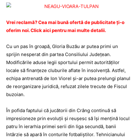
Vrei reclamă? Cea mai bună ofertă de publicitate ţi-o
oferim noi. Click aici pentru mai multe detalii.
Cu un pas în groapă, Gloria Buzău ar putea primi un
sprijin nesperat din partea Consiliului Judeţean.
Modificările aduse legii sportului permit autorităţilor
locale să finanţeze cluburile aflate în insolvenţă. Astfel,
echipa antrenată de Ion Viorel şi-ar putea prelungi planul
de reorganizare juridică, refuzat zilele trecute de Fiscul
buzoian.
În pofida faptului că jucătorii din Crâng continuă să
impresioneze prin evoluţii şi reuşesc să îşi menţină locul
patru în ierarhia primei serii din liga secundă, banii
întârzie să apară în conturile fotbaliştilor. Tehnicianului